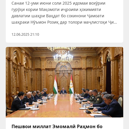
Санаи 12-уми июни соли 2025 идомаи вохӯрии
гурӯҳи кории Мақомоти иҷроияи ҳокимияти
давлатии шаҳри Ваҳдат бо сокинони Ҷамоати
шаҳраки Нӯъмон Розиқ дар толори маҷлисгоҳи Ҷи
мазкур баргузор гардид.
12.06.2025 21:10
Пешвои миллат Эмомалӣ Раҳмон бо