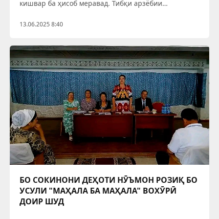
кишвар ба ҳисоб меравад. Тибқи арзёбии
мутахассисони соҳа, дар дараи Ромит имкони
рушди намудҳои гуногуни сайёҳӣ, аз ҷумла экологӣ,
13.06.2025 8:40
муолиҷавӣ, рекреатсионӣ, кӯҳӣ,
БО СОКИНОНИ ДЕҲОТИ НӮЪМОН РОЗИҚ БО
УСУЛИ "МАҲАЛА БА МАҲАЛА" ВОХӮРӢ
ДОИР ШУД