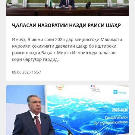
ҶАЛАСАИ НАЗОРАТИИ НАЗДИ РАИСИ ШАҲР
Имрӯз, 9 июни соли 2025 дар маҷлисгоҳи Мақомоти
иҷроияи ҳокимияти давлатии шаҳр бо иштироки
раиси шаҳри Ваҳдат Мирзо Исмоилзода ҷаласаи
корӣ баргузор гардид.
09.06.2025 16:57