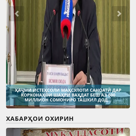
ҲАҶМИ ИСТЕҲСОЛИ МАҲСУЛОТИ САНОАТӢ ДАР
КОРХОНАҲОИ ШАҲРИ ВАҲДАТ БЕШ АЗ 600
МИЛЛИОН СОМОНИРО ТАШКИЛ ДОД...
ХАБАРҲОИ ОХИРИН