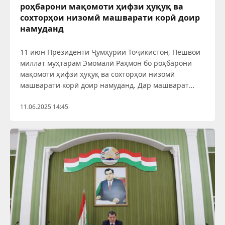
роҳбарони мақомоти ҳифзи ҳуқуқ ва
сохторҳои низомӣ машварати корӣ доир
намуданд
11 июн Президенти Ҷумҳурии Тоҷикистон, Пешвои
миллат муҳтарам Эмомалӣ Раҳмон бо роҳбарони
мақомоти ҳифзи ҳуқуқ ва сохторҳои низомӣ
машварати корӣ доир намуданд. Дар машварат
масоили вобаста ба таъмини амният ва оромию
субот дар кишвар мавриди баррасӣ қарор гирифт.
11.06.2025 14:45