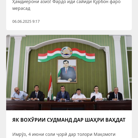
Ҳамдиёрони азиз! Фардо иди сайиди Қурбон фаро
мерасад
06.06.2025 9:17
ЯК ВОХӮРИИ СУДМАНД ДАР ШАҲРИ ВАҲДАТ
Имрӯз, 4 июни соли ҷорӣ дар толори Мақомоти