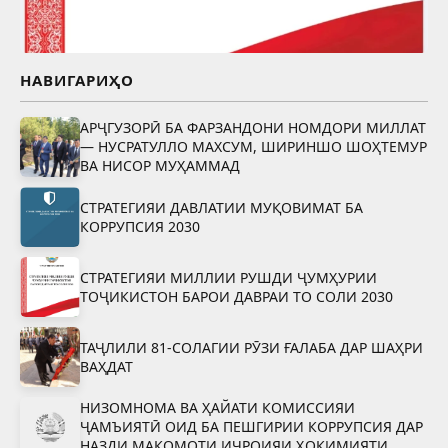
НАВИГАРИҲО
АРҶГУЗОРӢ БА ФАРЗАНДОНИ НОМДОРИ МИЛЛАТ
— НУСРАТУЛЛО МАХСУМ, ШИРИНШО ШОҲТЕМУР
ВА НИСОР МУҲАММАД
СТРАТЕГИЯИ ДАВЛАТИИ МУҚОВИМАТ БА
КОРРУПСИЯ 2030
СТРАТЕГИЯИ МИЛЛИИ РУШДИ ҶУМҲУРИИ
ТОҶИКИСТОН БАРОИ ДАВРАИ ТО СОЛИ 2030
ТАҶЛИЛИ 81-СОЛАГИИ РӮЗИ ҒАЛАБА ДАР ШАҲРИ
ВАҲДАТ
НИЗОМНОМА ВА ҲАЙАТИ КОМИССИЯИ
ҶАМЪИЯТӢ ОИД БА ПЕШГИРИИ КОРРУПСИЯ ДАР
НАЗДИ МАҚОМОТИ ИҶРОИЯИ ҲОКИМИЯТИ