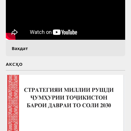
Вахдат
АКСҲО