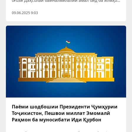
оғози Даҳсолаи байналмилалии амал оид ба илмҳои
яхшиносӣ (криосферӣ), солҳои 2025-2034 иштирок
ва суханронӣ намуданд.
09.06.2025 9:03
Паёми шодбошии Президенти Ҷумҳурии
Тоҷикистон, Пешвои миллат Эмомалӣ
Раҳмон ба муносибати Иди Қурбон