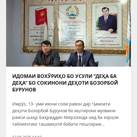
ИДОМАИ ВОХӮРИҲО БО УСУЛИ “ДЕҲА БА
ДЕҲА” БО СОКИНОНИ ДЕҲОТИ БОЗОРБОЙ
БУРУНОВ
Имрӯз, 13- уми июни соли равон дар Ҷамоати
деҳоти Бозорбой Бурунов бо иштироки муовини
раиси шаҳр Баҳриддин Мирзозода оид ба корҳои
таблиғотию ташвиқотӣ бобати пешгирии
ҳамроҳшавии ҷавонон ба ҳизбу ҳаракатҳои