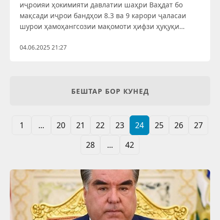
иҷроияи ҳокимияти давлатии шаҳри Ваҳдат бо
мақсади иҷрои бандҳои 8.3 ва 9 карори ҷаласаи
шурои ҳамоҳангсозии мақомоти ҳифзи ҳуқуқи
Ҷумҳурии Тоҷикистон аз 6 майи соли 2025 вобаста
ба вусъатбахшии корҳои тарғиботиву ташвиқотӣ
04.06.2025 21:27
дар байни ноболиғон, хусусан
БЕШТАР БОР КУНЕД
1
...
20
21
22
23
24
25
26
27
28
...
42