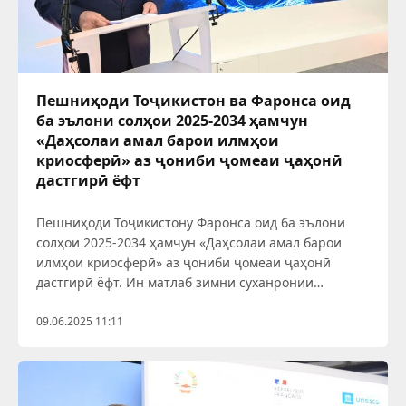
Пешниҳоди Тоҷикистон ва Фаронса оид
ба эълони солҳои 2025-2034 ҳамчун
«Даҳсолаи амал барои илмҳои
криосферӣ» аз ҷониби ҷомеаи ҷаҳонӣ
дастгирӣ ёфт
Пешниҳоди Тоҷикистону Фаронса оид ба эълони
солҳои 2025-2034 ҳамчун «Даҳсолаи амал барои
илмҳои криосферӣ» аз ҷониби ҷомеаи ҷаҳонӣ
дастгирӣ ёфт. Ин матлаб зимни суханронии
Президенти Ҷумҳурии Тоҷикистон муҳтарам
Эмомалӣ Раҳмон дар чорабинии сатҳи баланди
09.06.2025 11:11
оғози Даҳсолаи байналмилалии амал оид ба