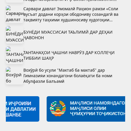
ДАВЛАТИИ ШАҲРИ ВАҲДАТ
Сарвари давлат Эмомалӣ Раҳмон рамзи «Соли
вусъат додани корҳои ободониву созандагӣ ва
тақвияту таҳкими худшиносиву худогоҳии
миллӣ»-ро тасдиқ намуданд
БУНЁДИ МУАССИСАИ ТАЪЛИМӢ ДАР ДЕҲАИ
ҶАВОНОН
ТАНТАНАҲОИ ҶАШНИ НАВРӮЗ ДАР КОЛЛЕҶИ
ТИББИИ ШАҲР
Вохӯрӣ бо усули "Мактаб ба мактаб" дар
Гимназияи хонандагони болаёқати ба номи
Абулфазли Балъамӣ