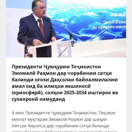
Президенти Ҷумҳурии Тоҷикистон
Эмомалӣ Раҳмон дар чорабинии сатҳи
баланди оғози Даҳсолаи байналмилалии
амал оид ба илмҳои яхшиносӣ
(криосферӣ), солҳои 2025-2034 иштирок ва
суханронӣ намуданд
8 июн Президенти Ҷумҳурии Тоҷикистон, Пешвои
миллат муҳтарам Эмомалӣ Раҳмон дар шаҳри
Нитсаи Фаронса дар чорабинии сатҳи баланди