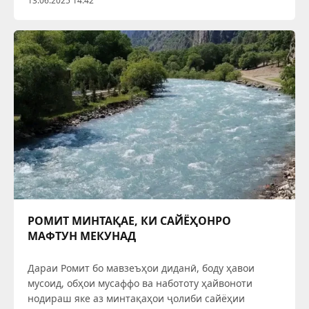
террористию экстремистӣ, пешгирии
13.06.2025 14:42
қонунвайронкуниҳо байни ҷавонон,
хурофотпарастӣ,
РОМИТ МИНТАҚАЕ, КИ САЙЁҲОНРО
МАФТУН МЕКУНАД
Дараи Ромит бо мавзеъҳои диданӣ, боду ҳавои
мусоид, обҳои мусаффо ва набототу ҳайвоноти
нодираш яке аз минтақаҳои ҷолиби сайёҳии