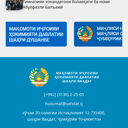
Гимназияи хонандагони болаёқати ба номи
Абулфазли Балъамӣ
МАҚОМОТИ ИҶРОИЯИ
ҲОКИМИЯТИ ДАВЛАТИИ
ШАҲРИ ВАҲДАТ
[+992] (3136) 2-25-05
hukumat@vahdat.tj
кӯчаи 20-солагии Истиқлолият 12 735400,
шаҳри Ваҳдат, Ҷумҳурии Тоҷикистон