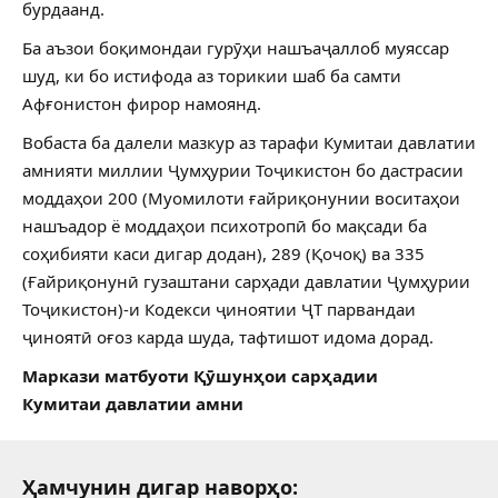
бурдаанд.
Ба аъзои боқимондаи гурӯҳи нашъаҷаллоб муяссар
шуд, ки бо истифода аз торикии шаб ба самти
Афғонистон фирор намоянд.
Вобаста ба далели мазкур аз тарафи Кумитаи давлатии
амнияти миллии Ҷумҳурии Тоҷикистон бо дастрасии
моддаҳои 200 (Муомилоти ғайриқонунии воситаҳои
нашъадор ё моддаҳои психотропӣ бо мақсади ба
соҳибияти каси дигар додан), 289 (Қочоқ) ва 335
(Ғайриқонунӣ гузаштани сарҳади давлатии Ҷумҳурии
Тоҷикистон)-и Кодекси ҷиноятии ҶТ парвандаи
ҷиноятӣ оғоз карда шуда, тафтишот идома дорад.
Маркази матбуоти Қӯшунҳои сарҳадии
Кумитаи давлатии амни
Ҳамчунин дигар наворҳо: