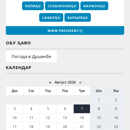
ПАЁМҲО
СУХАНРОНИҲО
ФАРМОНҲО
САФАРҲО
БАРҚИЯҲО
WWW.PRESIDENT.TJ
ОБУ ҲАВО
Погода в Душанбе
КАЛЕНДАР
«
Август 2026 »
Дш
Сш
Чш
Пш
Ҷм
Шн
Яш
1
2
3
4
5
6
7
8
9
10
11
12
13
14
15
16
17
18
19
20
21
22
23