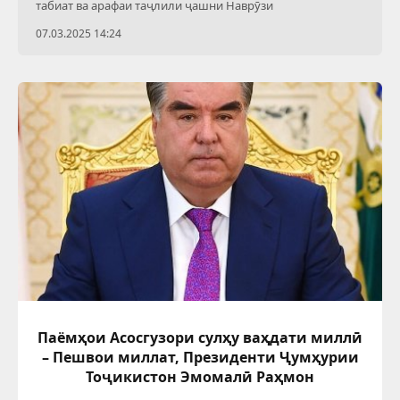
табиат ва арафаи таҷлили ҷашни Наврӯзи
07.03.2025 14:24
Паёмҳои Асосгузори сулҳу ваҳдати миллӣ
– Пешвои миллат, Президенти Ҷумҳурии
Тоҷикистон Эмомалӣ Раҳмон