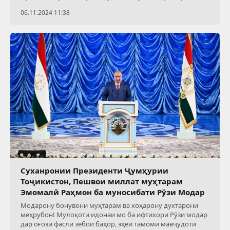
06.11.2024 11:38
Суханронии Президенти Ҷумҳурии
Тоҷикистон, Пешвои миллат муҳтарам
Эмомалӣ Раҳмон ба муносибати Рӯзи Модар
Модарону бонувони муҳтарам ва хоҳарону духтарони
меҳрубон! Мулоқоти идонаи мо ба ифтихори Рӯзи модар
дар оғози фасли зебои баҳор, эҳёи тамоми мавҷудоти