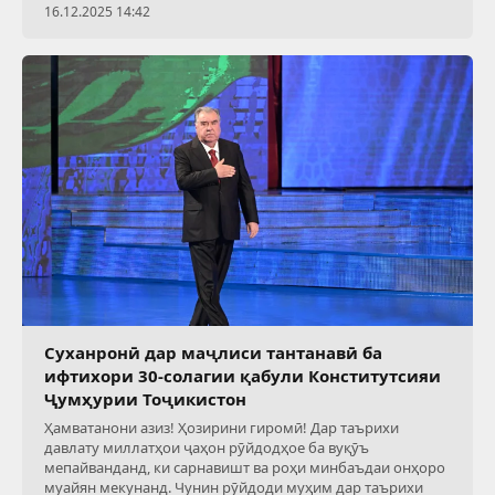
16.12.2025 14:42
Суханронӣ дар маҷлиси тантанавӣ ба
ифтихори 30-солагии қабули Конститутсияи
Ҷумҳурии Тоҷикистон
Ҳамватанони азиз! Ҳозирини гиромӣ! Дар таърихи
давлату миллатҳои ҷаҳон рӯйдодҳое ба вуқӯъ
мепайванданд, ки сарнавишт ва роҳи минбаъдаи онҳоро
муайян мекунанд. Чунин рӯйдоди муҳим дар таърихи