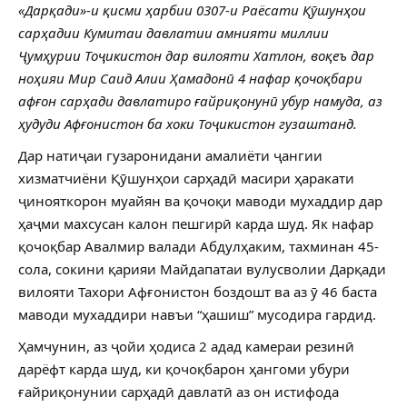
«Дарқади»-и қисми ҳарбии 0307-и Раёсати Қӯшунҳои
сарҳадии Кумитаи давлатии амнияти миллии
Ҷумҳурии Тоҷикистон дар вилояти Хатлон, воқеъ дар
ноҳияи Мир Саид Алии Ҳамадонӣ 4 нафар қочоқбари
афғон сарҳади давлатиро ғайриқонунӣ убур намуда, аз
ҳудуди Афғонистон ба хоки Тоҷикистон гузаштанд.
Дар натиҷаи гузаронидани амалиёти ҷангии
хизматчиёни Қӯшунҳои сарҳадӣ масири ҳаракати
ҷинояткорон муайян ва қочоқи маводи мухаддир дар
ҳаҷми махсусан калон пешгирӣ карда шуд. Як нафар
қочоқбар Авалмир валади Абдулҳаким, тахминан 45-
сола, сокини қарияи Майдапатаи вулусволии Дарқади
вилояти Тахори Афғонистон боздошт ва аз ӯ 46 баста
маводи мухаддири навъи “ҳашиш” мусодира гардид.
Ҳамчунин, аз ҷойи ҳодиса 2 адад камераи резинӣ
дарёфт карда шуд, ки қочоқбарон ҳангоми убури
ғайриқонунии сарҳадӣ давлатӣ аз он истифода