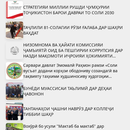
СТРАТЕГИЯИ МИЛЛИИ РУШДИ ҶУМҲУРИИ
ТОҶИКИСТОН БАРОИ ДАВРАИ ТО СОЛИ 2030
ТАҶЛИЛИ 81-СОЛАГИИ РӮЗИ ҒАЛАБА ДАР ШАҲРИ
ВАҲДАТ
НИЗОМНОМА ВА ҲАЙАТИ КОМИССИЯИ
ҶАМЪИЯТӢ ОИД БА ПЕШГИРИИ КОРРУПСИЯ ДАР
НАЗДИ МАҚОМОТИ ИҶРОИЯИ ҲОКИМИЯТИ
ДАВЛАТИИ ШАҲРИ ВАҲДАТ
Сарвари давлат Эмомалӣ Раҳмон рамзи «Соли
вусъат додани корҳои ободониву созандагӣ ва
тақвияту таҳкими худшиносиву худогоҳии
миллӣ»-ро тасдиқ намуданд
БУНЁДИ МУАССИСАИ ТАЪЛИМӢ ДАР ДЕҲАИ
ҶАВОНОН
ТАНТАНАҲОИ ҶАШНИ НАВРӮЗ ДАР КОЛЛЕҶИ
ТИББИИ ШАҲР
Вохӯрӣ бо усули "Мактаб ба мактаб" дар