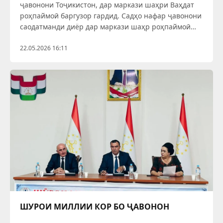
ҷавонони Тоҷикистон, дар маркази шаҳри Ваҳдат
роҳпаймоӣ баргузор гардид. Садҳо нафар ҷавонони
саодатманди диёр дар маркази шаҳр роҳпаймоӣ
намуданд.
22.05.2026 16:11
ШУРОИ МИЛЛИИ КОР БО ҶАВОНОН