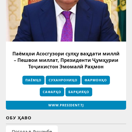
Паёмҳои Асосгузори сулҳу ваҳдати миллӣ
– Пешвои миллат, Президенти Ҷумҳурии
Тоҷикистон Эмомалӣ Раҳмон
ПАЁМҲО
СУХАНРОНИҲО
ФАРМОНҲО
САФАРҲО
БАРҚИЯҲО
WWW.PRESIDENT.TJ
ОБУ ҲАВО
Погода в Душанбе