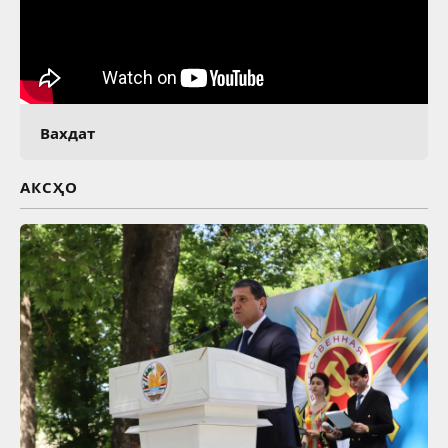
Вахдат
АКСҲО