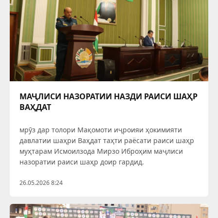
МАҶЛИСИ НАЗОРАТИИ НАЗДИ РАИСИ ШАҲР
ВАҲДАТ
мрӯз дар толори Мақомоти иҷроияи ҳокимияти
давлатии шаҳри Ваҳдат таҳти раёсати раиси шаҳр
муҳтарам Исмоилзода Мирзо Иброҳим маҷлиси
назоратии раиси шаҳр доир гардид.
26.05.2026 8:24