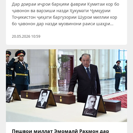
Дар доираи иҷрои барқияи фаврии Кумитаи кор бо
ҷавонон ва варзиши назди Ҳукумати Ҷумҳурии
Тоҷикистон ҷиҳати баргузории Шурои миллии кор
бо ҷавонон дар назди муовинони раиси шаҳри
Ваҳдат Мирзозода Баҳриддин, Абдураҳимзода
Шоира, роҳбари дастгоҳи раиси шаҳр Абдуллозода
20.05.2026 10:59
Убайдулло, бо иштироки
Пешвои миллат Эмомалӣ Раҳмон дар