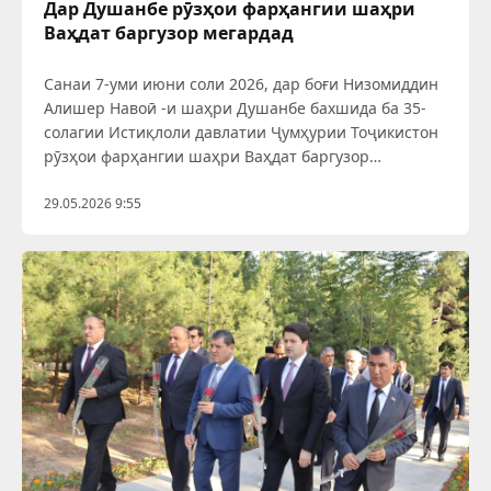
Дар Душанбе рӯзҳои фарҳангии шаҳри
Ваҳдат баргузор мегардад
Санаи 7-уми июни соли 2026, дар боғи Низомиддин
Алишер Навоӣ -и шаҳри Душанбе бахшида ба 35-
солагии Истиқлоли давлатии Ҷумҳурии Тоҷикистон
рӯзҳои фарҳангии шаҳри Ваҳдат баргузор
мегардад.
29.05.2026 9:55