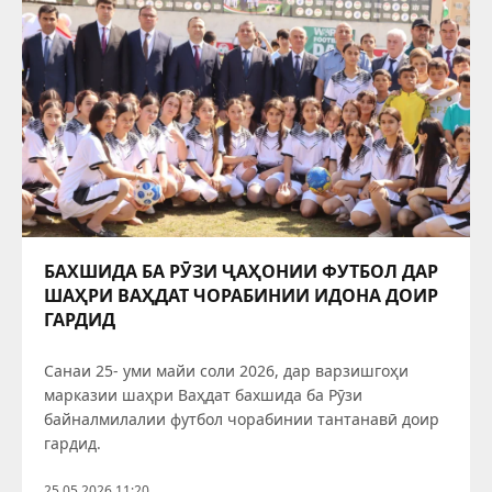
БАХШИДА БА РӮЗИ ҶАҲОНИИ ФУТБОЛ ДАР
ШАҲРИ ВАҲДАТ ЧОРАБИНИИ ИДОНА ДОИР
ГАРДИД
Санаи 25- уми майи соли 2026, дар варзишгоҳи
марказии шаҳри Ваҳдат бахшида ба Рӯзи
байналмилалии футбол чорабинии тантанавӣ доир
гардид.
25.05.2026 11:20