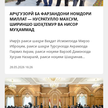
АРҶГУЗОРӢ БА ФАРЗАНДОНИ НОМДОРИ
МИЛЛАТ — НУСРАТУЛЛО МАХСУМ,
ШИРИНШО ШОҲТЕМУР ВА НИСОР
МУҲАММАД
Имрӯз раиси шаҳри Ваҳдат Исмоилзода Мирзо
Иброҳим, раиси шаҳри Турсунзода Акрамзода
Парвиз Акрам, раиси ноҳияи Варзоб Дамонзода
Хусрав Назаралӣ, раиси ноҳияи Шаҳринав
Вализода Абдуқодир Исуф, раиси ноҳияи Рӯдакӣ
Салимзода Нусратулло Файзулло ба зиёрати
28.05.2026 16:26
оромгоҳи Шириншоҳ Шоҳтемур, Нусратулло
Махсум