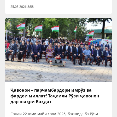
25.05.2026 8:58
Ҷавонон – парчамбардори имрӯз ва
фардои миллат! Таҷлили Рӯзи ҷавонон
дар шаҳри Ваҳдат
Санаи 22-юми майи соли 2026, бахшида ба Рӯзи