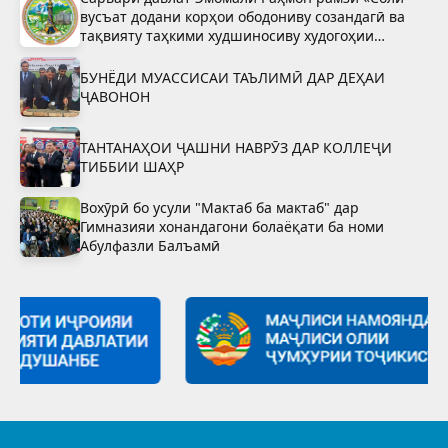
вусъат додани корҳои ободониву созандагӣ ва
тақвияту таҳкими худшиносиву худогоҳии
миллӣ»-ро тасдиқ намуданд
БУНЁДИ МУАССИСАИ ТАЪЛИМӢ ДАР ДЕҲАИ
ҶАВОНОН
ТАНТАНАҲОИ ҶАШНИ НАВРӮЗ ДАР КОЛЛЕҶИ
ТИББИИ ШАҲР
Вохӯрӣ бо усули "Мактаб ба мактаб" дар
Гимназияи хонандагони болаёқати ба номи
Абулфазли Балъамӣ