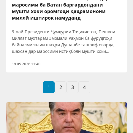
маросими ба Ватан баргардондани
мушти хоки оромгоҳи қаҳрамонони
миллӣ иштирок намуданд
9 май Президенти Ҷумҳурии Тоҷикистон, Пешвои
миллат муҳтарам Эмомалӣ Раҳмон ба фурудгоҳи
байналмилалии шаҳри Душанбе ташриф оварда,
шахсан дар маросими истиқболи мушти хоки
оромгоҳи фарзандони фарзонаи миллат,
қаҳрамонони Тоҷикистон, Ну
19.05.2026 11:40
1
2
3
4