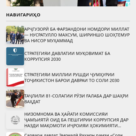
НАВИГАРИҲО
АРҶГУЗОРӢ БА ФАРЗАНДОНИ НОМДОРИ МИЛЛАТ
— НУСРАТУЛЛО МАХСУМ, ШИРИНШО ШОҲТЕМУР
ВА НИСОР МУҲАММАД
СТРАТЕГИЯИ ДАВЛАТИИ МУҚОВИМАТ БА
КОРРУПСИЯ 2030
СТРАТЕГИЯИ МИЛЛИИ РУШДИ ҶУМҲУРИИ
ТОҶИКИСТОН БАРОИ ДАВРАИ ТО СОЛИ 2030
ТАҶЛИЛИ 81-СОЛАГИИ РӮЗИ ҒАЛАБА ДАР ШАҲРИ
ВАҲДАТ
НИЗОМНОМА ВА ҲАЙАТИ КОМИССИЯИ
ҶАМЪИЯТӢ ОИД БА ПЕШГИРИИ КОРРУПСИЯ ДАР
НАЗДИ МАҚОМОТИ ИҶРОИЯИ ҲОКИМИЯТИ
ДАВЛАТИИ ШАҲРИ ВАҲДАТ
Сарвари давлат Эмомалӣ Раҳмон рамзи «Соли