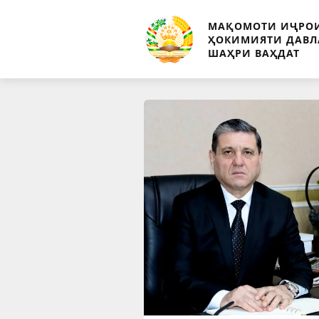
МАҚОМОТИ ИҶРО
ҲОКИМИЯТИ ДАВЛ
ШАҲРИ ВАҲДАТ