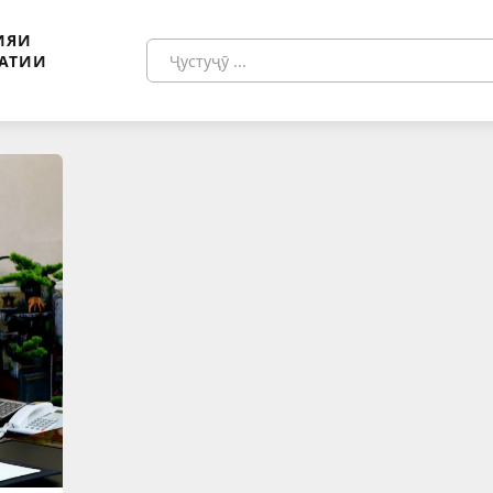
ИЯИ
АТИИ