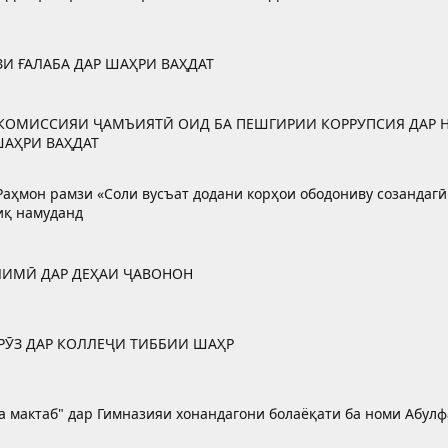
ЗИ ҒАЛАБА ДАР ШАҲРИ ВАҲДАТ
КОМИССИЯИ ҶАМЪИЯТӢ ОИД БА ПЕШГИРИИ КОРРУПСИЯ ДАР
ШАҲРИ ВАҲДАТ
аҳмон рамзи «Соли вусъат додани корҳои ободониву созандагӣ
иқ намуданд
ЛИМӢ ДАР ДЕҲАИ ҶАВОНОН
РӮЗ ДАР КОЛЛЕҶИ ТИББИИ ШАҲР
ба мактаб" дар Гимназияи хонандагони болаёқати ба номи Абул