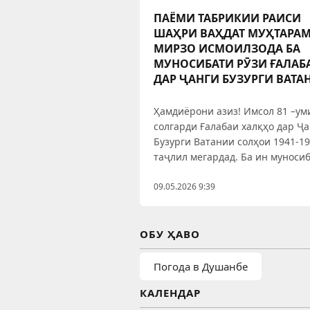
ПАЁМИ ТАБРИКИИ РАИСИ
ШАҲРИ ВАҲДАТ МУҲТАРА
МИРЗО ИСМОИЛЗОДА БА
МУНОСИБАТИ РӮЗИ ҒАЛАБ
ДАР ҶАНГИ БУЗУРГИ ВАТА
Ҳамдиёрони азиз! Имсол 81 –ум
солгарди Ғалабаи халқҳо дар Ҷ
Бузурги Ватании солҳои 1941-1
таҷлил мегардад. Ба ин муноси
дар саросари кишварамон ва
ҷумҳуриҳои собиқ Иттиҳоди Ш
09.05.2026 9:39
чорабиниҳои тантанавӣ доир
мешаванд. Ғалабаи халқҳо дар 
ҷанги бемисл ҳамчун тантанаи
ОБУ ҲАВО
ягонагиву
Погода в Душанбе
КАЛЕНДАР