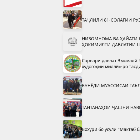
ТАҶЛИЛИ 81-СОЛАГИИ РӮ
НИЗОМНОМА ВА ҲАЙАТИ 
ҲОКИМИЯТИ ДАВЛАТИИ 
Сарвари давлат Эмомалӣ Р
худогоҳии миллӣ»-ро тасд
БУНЁДИ МУАССИСАИ ТАЪ
ТАНТАНАҲОИ ҶАШНИ НАВ
Вохӯрӣ бо усули "Мактаб 