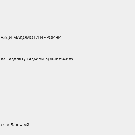
 НАЗДИ МАҚОМОТИ ИҶРОИЯИ
 ва тақвияту таҳкими худшиносиву
фазли Балъамӣ