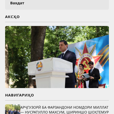
Вахдат
АКСҲО
НАВИГАРИҲО
АРҶГУЗОРӢ БА ФАРЗАНДОНИ НОМДОРИ МИЛЛАТ
— НУСРАТУЛЛО МАХСУМ, ШИРИНШО ШОҲТЕМУР