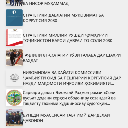
ВА НИСОР МУҲАММАД
СТРАТЕГИЯИ ДАВЛАТИИ МУҚОВИМАТ БА
КОРРУПСИЯ 2030
СТРАТЕГИЯИ МИЛЛИИ РУШДИ ҶУМҲУРИИ
ТОҶИКИСТОН БАРОИ ДАВРАИ ТО СОЛИ 2030
ТАҶЛИЛИ 81-СОЛАГИИ РӮЗИ ҒАЛАБА ДАР ШАҲРИ
ВАҲДАТ
НИЗОМНОМА ВА ҲАЙАТИ КОМИССИЯИ
ҶАМЪИЯТӢ ОИД БА ПЕШГИРИИ КОРРУПСИЯ ДАР
НАЗДИ МАҚОМОТИ ИҶРОИЯИ ҲОКИМИЯТИ
ДАВЛАТИИ ШАҲРИ ВАҲДАТ
Сарвари давлат Эмомалӣ Раҳмон рамзи «Соли
вусъат додани корҳои ободониву созандагӣ ва
тақвияту таҳкими худшиносиву худогоҳии
миллӣ»-ро тасдиқ намуданд
БУНЁДИ МУАССИСАИ ТАЪЛИМӢ ДАР ДЕҲАИ
ҶАВОНОН