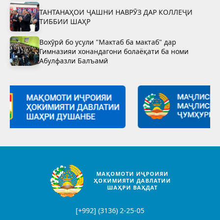
ТАНТАНАҲОИ ҶАШНИ НАВРӮЗ ДАР КОЛЛЕҶИ
ТИББИИ ШАҲР
Вохӯрӣ бо усули "Мактаб ба мактаб" дар
Гимназияи хонандагони болаёқати ба номи
Абулфазли Балъамӣ
МАҚОМОТИ ИҶРОИЯИ
ҲОКИМИЯТИ ДАВЛАТИИ
ШАҲРИ ВАҲДАТ
[+992] (3136) 2-25-05