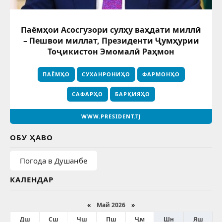
Паёмҳои Асосгузори сулҳу ваҳдати миллӣ
– Пешвои миллат, Президенти Ҷумҳурии
Тоҷикистон Эмомалӣ Раҳмон
ПАЁМҲО
СУХАНРОНИҲО
ФАРМОНҲО
САФАРҲО
БАРҚИЯҲО
WWW.PRESIDENT.TJ
ОБУ ҲАВО
Погода в Душанбе
КАЛЕНДАР
«
Май 2026
»
Дш
Сш
Чш
Пш
Ҷм
Шн
Яш