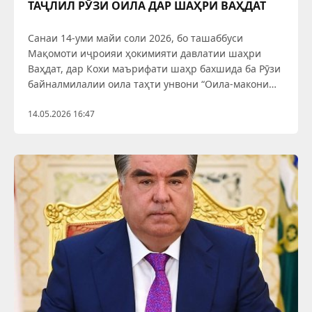
ТАҶЛИЛ РӮЗИ ОИЛА ДАР ШАҲРИ ВАҲДАТ
Санаи 14-уми майи соли 2026, бо ташаббуси
Мақомоти иҷроияи ҳокимияти давлатии шаҳри
Ваҳдат, дар Кохи маърифати шаҳр бахшида ба Рӯзи
байналмилалии оила таҳти унвони “Оила-макони
меҳру садоқат” чорабинии фарҳангиву фароғатӣ
баргузор гардид. Дар чорабинӣ раиси шаҳр Мирзо
14.05.2026 16:47
Исмоилзода, муовинони раис, ва