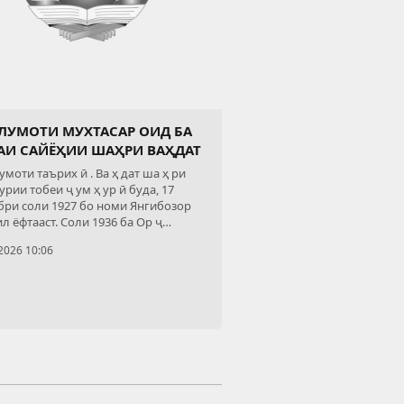
ЛУМОТИ МУХТАСАР ОИД БА
АИ САЙЁҲИИ ШАҲРИ ВАҲДАТ
моти таърих ӣ . Ва ҳ дат ша ҳ ри
рии тобеи ҷ ум ҳ ур ӣ буда, 17
бри соли 1927 бо номи Янгибозор
л ёфтааст. Соли 1936 ба Ор ҷ
дзеобод, соли 1991 ба Кофарни ҳ
2026 10:06
 аз соли