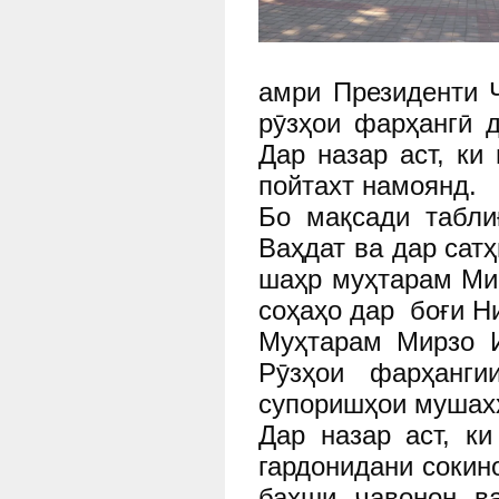
амри Президенти Ҷ
рӯзҳои фарҳангӣ 
Дар назар аст, к
пойтахт намоянд.
Бо мақсади табли
Ваҳдат ва дар сат
шаҳр муҳтарам Ми
соҳаҳо дар
боғи Н
Муҳтарам Мирзо И
Рӯзҳои фарҳанг
супоришҳои мушах
Дар назар аст, к
гардонидани соки
бахши ҷавонон в