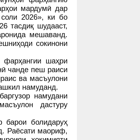
арҳои мардумӣ дар
соли 2026», ки бо
26 тасдиқ шудааст,
аронида мешаванд.
ешниҳоди сокинони
и фарҳангии шаҳри
нӣ чанде пеш раиси
раис ва масъулони
ашкил намуданд.
баргузор намудани
асъулон дастуру
р барои болидаруҳ
. Раёсати маориф,
ҷроияи ҳокимияти