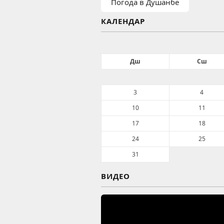
Погода в Душанбе
КАЛЕНДАР
Дш
Сш
3
4
10
11
17
18
24
25
31
ВИДЕО