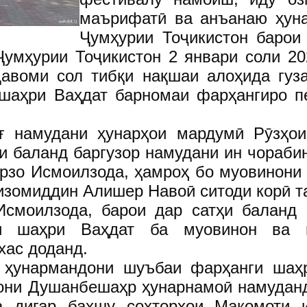
маърифатӣ ва анъанаю ҳун
Ҷумҳурии Тоҷикистон барои 
умҳурии Тоҷикистон 2 январи соли 20
давоми сол тибқи нақшаи алоҳида гуз
и шаҳри Ваҳдат барномаи фарҳангиро п
ғ намудани ҳунарҳои мардумӣ Рӯзҳо
ҳи баланд баргузор намудани ин чораби
рзо Исмоилзода, ҳамроҳ бо муовинони 
изомиддин Алишер Навоӣ ситоди корӣ т
смоилзода, барои дар сатҳи баланд 
ии шаҳри Ваҳдат ба муовинон ва м
хас доданд.
и ҳунармандони шуъбаи фарҳанги шаҳ
нони Душанбешаҳр ҳунарнамоӣ намуданд
а дигар бахшу сохторҳои Мақомоти и