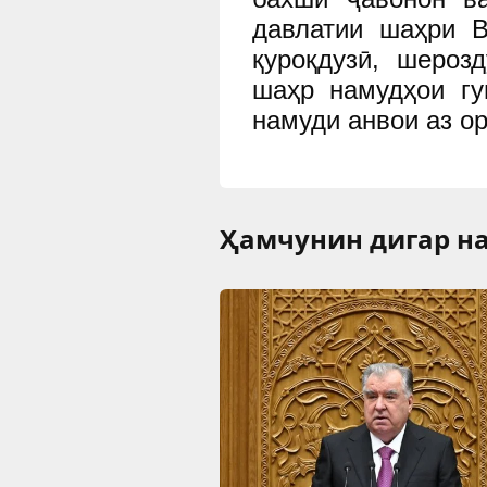
давлатии шаҳри В
қуроқдузӣ, шероз
шаҳр намудҳои гу
намуди анвои аз о
Ҳамчунин дигар на