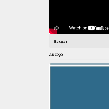
Вахдат
АКСҲО