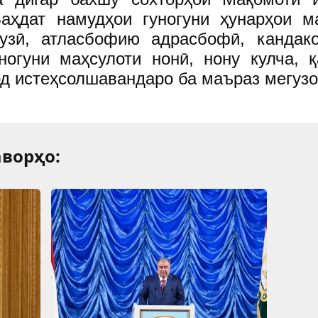
аҳдат намудҳои гуногуни ҳунарҳои м
дузӣ, атласбофию адрасбофӣ, кандак
ногуни маҳсулоти нонӣ, нону кулча, 
рд истеҳсолшавандаро ба маъраз мегузо
ворҳо: