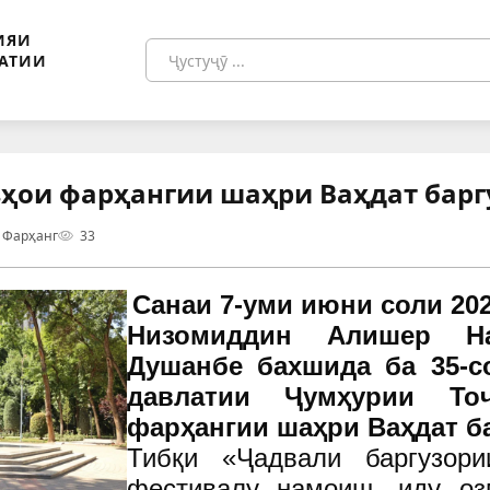
ИЯИ
АТИИ
ҳои фарҳангии шаҳри Ваҳдат барг
/ Фарҳанг
33
Санаи 7-уми июни соли 20
Низомиддин Алишер Н
Душанбе бахшида ба 35-с
давлатии Ҷумҳурии Тоҷ
фарҳангии шаҳри Ваҳдат ба
Тибқи «Ҷадвали баргузори
фестивалу намоиш, иду оз