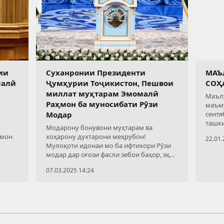
ии
Суханронии Президенти
МАЪ
малӣ
Ҷумҳурии Тоҷикистон, Пешвои
СОҲ
миллат муҳтарам Эмомалӣ
Маълу
Раҳмон ба муносибати Рӯзи
маъму
Модар
сентя
ташки
Модарону бонувони муҳтарам ва
оники
ҳмон
хоҳарону духтарони меҳрубон!
22.01.
он ва
Мулоқоти идонаи мо ба ифтихори Рӯзи
модар дар оғози фасли зебои баҳор, эҳёи
тамоми мавҷудоти табиат ва арафаи
07.03.2025 14:24
таҷлили ҷашни Наврӯзи