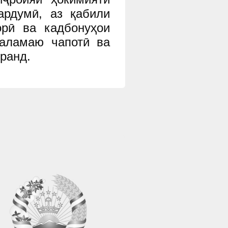
ардумӣ, аз қабили
орӣ ва кадбонуҳои
қаламаю чапотӣ ва
ранд.