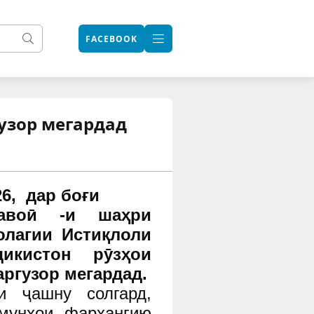
FACEBOOK
узор мегардад
26,
дар
боғи
авоӣ -и
шаҳри
олагии Истиқлоли
икистон рӯзҳои
ргузор мегардад.
и ҷашну солгард,
мунҳои фарҳангию