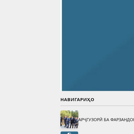
НАВИГАРИҲО
АРҶГУЗОРӢ БА ФАРЗАНД