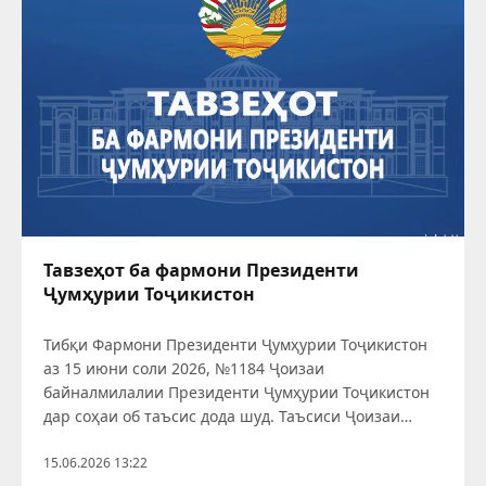
Тавзеҳот ба фармони Президенти
Ҷумҳурии Тоҷикистон
Тибқи Фармони Президенти Ҷумҳурии Тоҷикистон
аз 15 июни соли 2026, №1184 Ҷоизаи
байналмилалии Президенти Ҷумҳурии Тоҷикистон
дар соҳаи об таъсис дода шуд. Таъсиси Ҷоизаи
байналмилалии Президенти Ҷумҳурии Тоҷикистон
дар соҳаи об идомаи мантиқии ташаббусҳои
15.06.2026 13:22