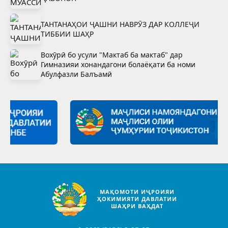
ТАНТАНАҲОИ ҶАШНИ НАВРӮЗ ДАР КОЛЛЕҶИ
ТИББИИ ШАҲР
Вохӯрӣ бо усули "Мактаб ба мактаб" дар
Гимназияи хонандагони болаёқати ба номи
Абулфазли Балъамӣ
МАҚОМОТИ ИҶРОИЯИ
ҲОКИМИЯТИ ДАВЛАТИИ
ШАҲРИ ВАҲДАТ