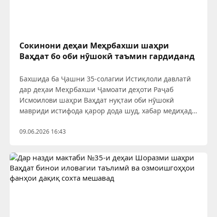
Сокинони деҳаи Меҳрбахши шаҳри
Ваҳдат бо оби нӯшокӣ таъмин гардиданд
Бахшида ба Ҷашни 35-солагии Истиқлоли давлатӣ
дар деҳаи Меҳрбахши Ҷамоати деҳоти Раҷаб
Исмоилови шаҳри Ваҳдат нуқтаи оби нӯшокӣ
мавриди истифода қарор дода шуд, хабар медиҳад
мухбири минтақавии АМИТ «Ховар» Субҳониддини
Маҳмуд.
09.06.2026 16:43