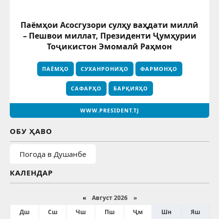
Паёмҳои Асосгузори сулҳу ваҳдати миллӣ
– Пешвои миллат, Президенти Ҷумҳурии
Тоҷикистон Эмомалӣ Раҳмон
ПАЁМҲО
СУХАНРОНИҲО
ФАРМОНҲО
САФАРҲО
БАРҚИЯҲО
WWW.PRESIDENT.TJ
ОБУ ҲАВО
Погода в Душанбе
КАЛЕНДАР
«
Август 2026 »
Дш
Сш
Чш
Пш
Ҷм
Шн
Яш