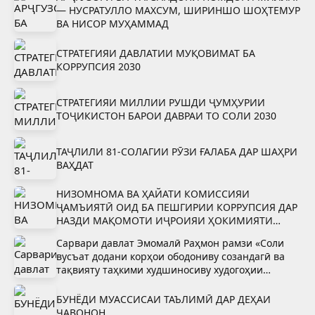
— НУСРАТУЛЛО МАХСУМ, ШИРИНШО ШОҲТЕМУР
ВА НИСОР МУҲАММАД
СТРАТЕГИЯИ ДАВЛАТИИ МУҚОВИМАТ БА
КОРРУПСИЯ 2030
СТРАТЕГИЯИ МИЛЛИИ РУШДИ ҶУМҲУРИИ
ТОҶИКИСТОН БАРОИ ДАВРАИ ТО СОЛИ 2030
ТАҶЛИЛИ 81-СОЛАГИИ РӮЗИ ҒАЛАБА ДАР ШАҲРИ
ВАҲДАТ
НИЗОМНОМА ВА ҲАЙАТИ КОМИССИЯИ
ҶАМЪИЯТӢ ОИД БА ПЕШГИРИИ КОРРУПСИЯ ДАР
НАЗДИ МАҚОМОТИ ИҶРОИЯИ ҲОКИМИЯТИ
ДАВЛАТИИ ШАҲРИ ВАҲДАТ
Сарвари давлат Эмомалӣ Раҳмон рамзи «Соли
вусъат додани корҳои ободониву созандагӣ ва
тақвияту таҳкими худшиносиву худогоҳии
миллӣ»-ро тасдиқ намуданд
БУНЁДИ МУАССИСАИ ТАЪЛИМӢ ДАР ДЕҲАИ
ҶАВОНОН