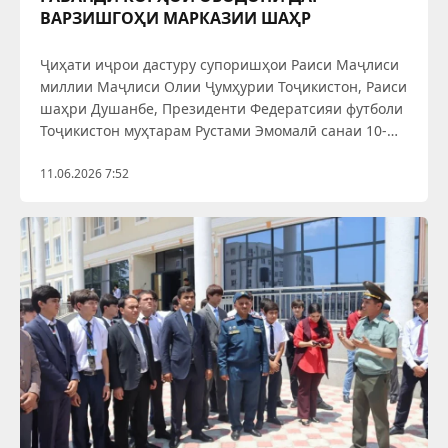
ВАРЗИШГОҲИ МАРКАЗИИ ШАҲР
Ҷиҳати иҷрои дастуру супоришҳои Раиси Маҷлиси
миллии Маҷлиси Олии Ҷумҳурии Тоҷикистон, Раиси
шаҳри Душанбе, Президенти Федератсияи футболи
Тоҷикистон муҳтарам Рустами Эмомалӣ санаи 10-
уми июни соли равон намояндагони Федератсияи
футболи Тоҷикистон ба шаҳри Ваҳдат ташриф
11.06.2026 7:52
оварданд. Тазаккур бояд дод,