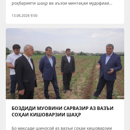
роҳбарияти шаҳр ва аъзои минтақаи мудофиаи
ҳудудии шаҳр иштирок намуданд. Дар ҷараёни
чорабинӣ омодагии сохторҳои масъул, мақомоти
13.06.2026 9:50
иҷроияи ҳокимияти давлатӣ,
БОЗДИДИ МУОВИНИ САРВАЗИР АЗ ВАЗЪИ
СОҲАИ КИШОВАРЗИИ ШАҲР
Бо мақсади шиносоӣ аз вазъи соҳаи кишоварзии