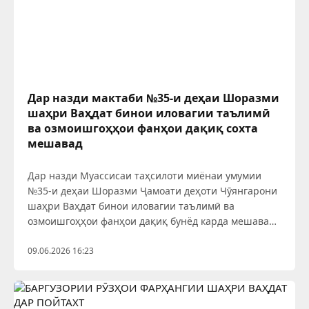
Дар назди мактаби №35-и деҳаи Шоразми
шаҳри Ваҳдат бинои иловагии таълимӣ
ва озмоишгоҳҳои фанҳои дақиқ сохта
мешавад
Дар назди Муассисаи таҳсилоти миёнаи умумии
№35-и деҳаи Шоразми Ҷамоати деҳоти Чӯянгарони
шаҳри Ваҳдат бинои иловагии таълимӣ ва
озмоишгоҳҳои фанҳои дақиқ бунёд карда мешавад.
Дар ин хусус АМИТ «Ховар» бо истинод ба Мақомоти
иҷроияи ҳокимияти давлатии шаҳри Ваҳдат хабар
09.06.2026 16:23
медиҳад.