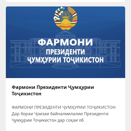
байналмилалии Тоҷикистон дар соҳаи об ба
Фармони Президенти Ҷумҳурии
Тоҷикистон
ФАРМОНИ ПРЕЗИДЕНТИ ҶУМҲУРИИ ТОҶИКИСТОН
Дар бораи Ҷоизаи байналмилалии Президенти
Ҷумҳурии Тоҷикистон дар соҳаи об