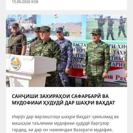
15.06.2026 9:58
САНҶИШИ ЗАХИРАҲОИ САФАРБАРӢ ВА
МУДОФИАИ ҲУДУДӢ ДАР ШАҲРИ ВАҲДАТ
Имрӯз дар варзишгоҳи шаҳри Ваҳдат ҷамъомад ва
машқҳои таълимии мудофиаи ҳудудӣ баргузор
гардид, ки дар он намояндаи Вазорати мудофия,