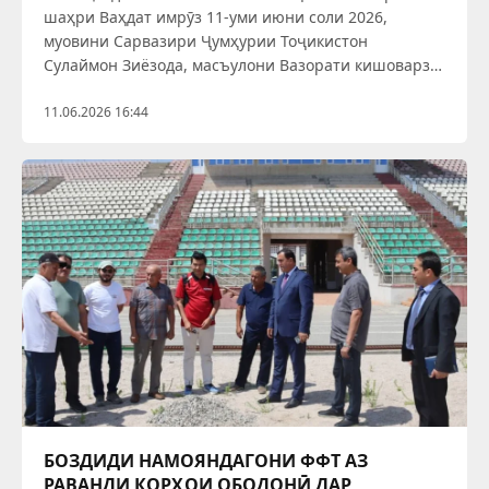
шаҳри Ваҳдат имрӯз 11-уми июни соли 2026,
муовини Сарвазири Ҷумҳурии Тоҷикистон
Сулаймон Зиёзода, масъулони Вазорати кишоварзӣ
ва дигар намояндагони соҳа ба шаҳри Ваҳдат
ташриф оварда, аз ҳолати самаранок истифода
11.06.2026 16:44
бурдани замин дар шаҳр, иҷрои нақшаҳои
БОЗДИДИ НАМОЯНДАГОНИ ФФТ АЗ
РАВАНДИ КОРҲОИ ОБОДОНӢ ДАР