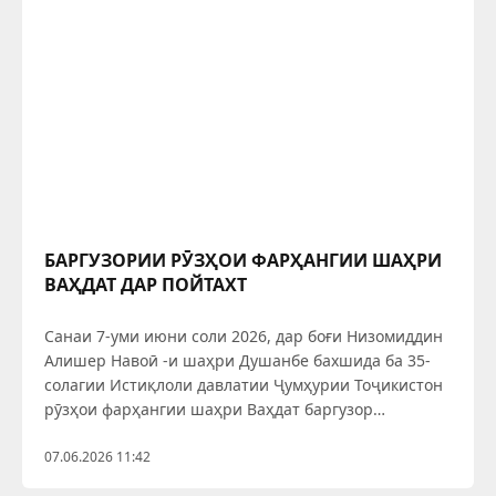
БАРГУЗОРИИ РӮЗҲОИ ФАРҲАНГИИ ШАҲРИ
ВАҲДАТ ДАР ПОЙТАХТ
Санаи 7-уми июни соли 2026, дар боғи Низомиддин
Алишер Навоӣ -и шаҳри Душанбе бахшида ба 35-
солагии Истиқлоли давлатии Ҷумҳурии Тоҷикистон
рӯзҳои фарҳангии шаҳри Ваҳдат баргузор
гардидаистодааст.
07.06.2026 11:42