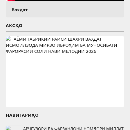
Вахдат
АКСҲО
НАВИГАРИҲО
АРҶГУЗОРӢ БА ФАРЗАНДОНИ НОМДОРИ МИЛЛАТ