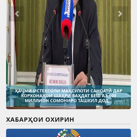
ҲАҶМИ ИСТЕҲСОЛИ МАҲСУЛОТИ САНОАТӢ ДАР
КОРХОНАҲОИ ШАҲРИ ВАҲДАТ БЕШ АЗ 600
МИЛЛИОН СОМОНИРО ТАШКИЛ ДОД...
ХАБАРҲОИ ОХИРИН