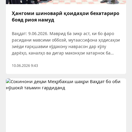
Ҳангоми шиноварӣ қоидаҳои бехатариро
бояд риоя намуд
Ваҳдат: 9.06.2026. Маврид ба зикр аст, ки бо фаро
расидани мавсими оббозӣ, мутаассифона ҳодисаҳои
зиёди ғарқшавии кӯдакону наврасон дар кӯлу
дарёҳо, каналҳо ва дигар маконҳои хатарнок ба
қайд гирифта мешаванд. Аксари чунин ҳодисаҳои
нохуш дар натиҷаи беэҳтиётӣ, риоя нагардидани
10.06.2026 9:43
қоидаҳои б ехатарӣ