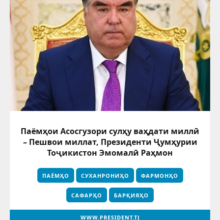
Паёмҳои Асосгузори сулҳу ваҳдати миллӣ
– Пешвои миллат, Президенти Ҷумҳурии
Тоҷикистон Эмомалӣ Раҳмон
ПАЁМҲО
СУХАНРОНИҲО
ФАРМОНҲО
САФАРҲО
БАРҚИЯҲО
WWW.PRESIDENT.TJ