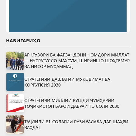
НАВИГАРИҲО
АРҶГУЗОРӢ БА ФАРЗАНДОНИ НОМДОРИ МИЛЛАТ
— НУСРАТУЛЛО МАХСУМ, ШИРИНШО ШОҲТЕМУР
ВА НИСОР МУҲАММАД
СТРАТЕГИЯИ ДАВЛАТИИ МУҚОВИМАТ БА
КОРРУПСИЯ 2030
СТРАТЕГИЯИ МИЛЛИИ РУШДИ ҶУМҲУРИИ
ТОҶИКИСТОН БАРОИ ДАВРАИ ТО СОЛИ 2030
ТАҶЛИЛИ 81-СОЛАГИИ РӮЗИ ҒАЛАБА ДАР ШАҲРИ
ВАҲДАТ