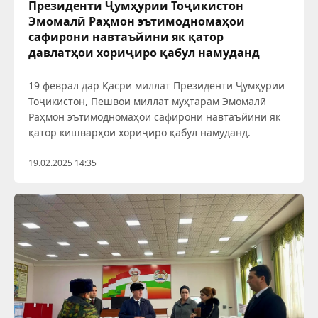
Президенти Ҷумҳурии Тоҷикистон
Эмомалӣ Раҳмон эътимодномаҳои
сафирони навтаъйини як қатор
давлатҳои хориҷиро қабул намуданд
19 феврал дар Қасри миллат Президенти Ҷумҳурии
Тоҷикистон, Пешвои миллат муҳтарам Эмомалӣ
Раҳмон эътимодномаҳои сафирони навтаъйини як
қатор кишварҳои хориҷиро қабул намуданд.
19.02.2025 14:35