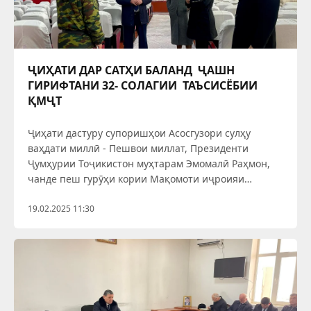
ҶИҲАТИ ДАР САТҲИ БАЛАНД ҶАШН
ГИРИФТАНИ 32- СОЛАГИИ ТАЪСИСЁБИИ
ҚМҶТ
Ҷиҳати дастуру супоришҳои Асосгузори сулҳу
ваҳдати миллӣ - Пешвои миллат, Президенти
Ҷумҳурии Тоҷикистон муҳтарам Эмомалӣ Раҳмон,
чанде пеш гурӯҳи кории Мақомоти иҷроияи
ҳокимияти давлатии шаҳри Ваҳдат, зери роҳбарии
роҳбари дастгоҳи раис Убайдулло Абдуллозода ва
19.02.2025 11:30
дигар намояндагони мақомоти