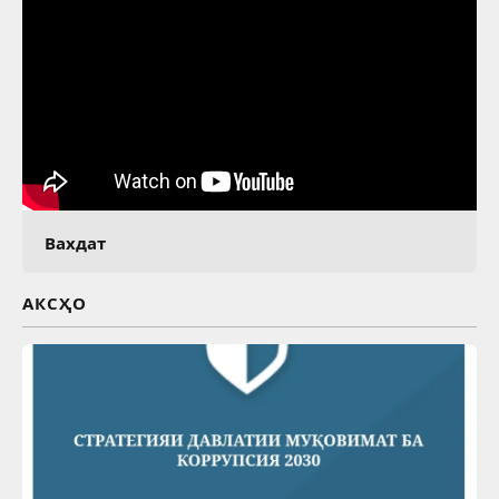
Вахдат
АКСҲО