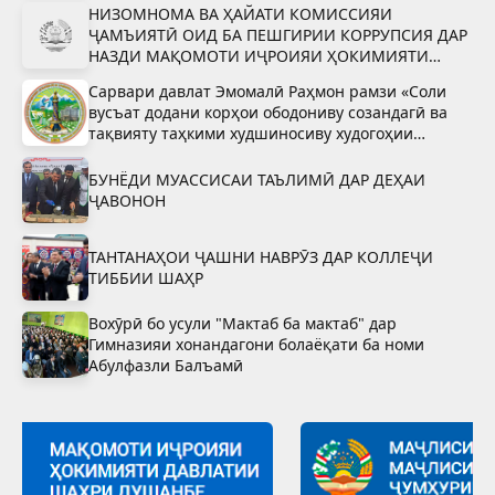
НИЗОМНОМА ВА ҲАЙАТИ КОМИССИЯИ
ҶАМЪИЯТӢ ОИД БА ПЕШГИРИИ КОРРУПСИЯ ДАР
НАЗДИ МАҚОМОТИ ИҶРОИЯИ ҲОКИМИЯТИ
ДАВЛАТИИ ШАҲРИ ВАҲДАТ
Сарвари давлат Эмомалӣ Раҳмон рамзи «Соли
вусъат додани корҳои ободониву созандагӣ ва
тақвияту таҳкими худшиносиву худогоҳии
миллӣ»-ро тасдиқ намуданд
БУНЁДИ МУАССИСАИ ТАЪЛИМӢ ДАР ДЕҲАИ
ҶАВОНОН
ТАНТАНАҲОИ ҶАШНИ НАВРӮЗ ДАР КОЛЛЕҶИ
ТИББИИ ШАҲР
Вохӯрӣ бо усули "Мактаб ба мактаб" дар
Гимназияи хонандагони болаёқати ба номи
Абулфазли Балъамӣ