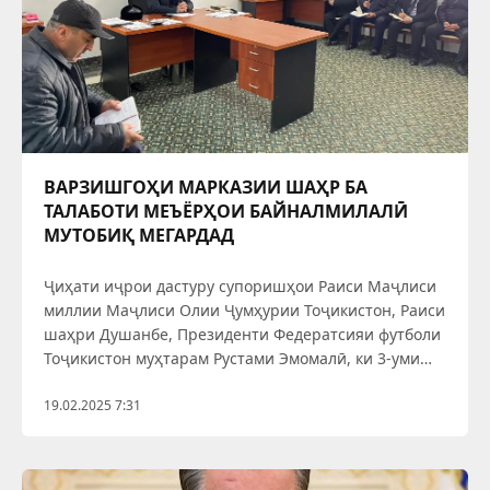
ВАРЗИШГОҲИ МАРКАЗИИ ШАҲР БА
ТАЛАБОТИ МЕЪЁРҲОИ БАЙНАЛМИЛАЛӢ
МУТОБИҚ МЕГАРДАД
Ҷиҳати иҷрои дастуру супоришҳои Раиси Маҷлиси
миллии Маҷлиси Олии Ҷумҳурии Тоҷикистон, Раиси
шаҳри Душанбе, Президенти Федератсияи футболи
Тоҷикистон муҳтарам Рустами Эмомалӣ, ки 3-уми
феврали соли равон дар шаҳри Душанбе бо
раисони Вилояти Мухтори Кӯҳистони Бадахшон,
19.02.2025 7:31
вилоятҳои Хатлону Суғд,