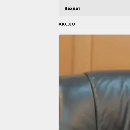
Вахдат
АКСҲО