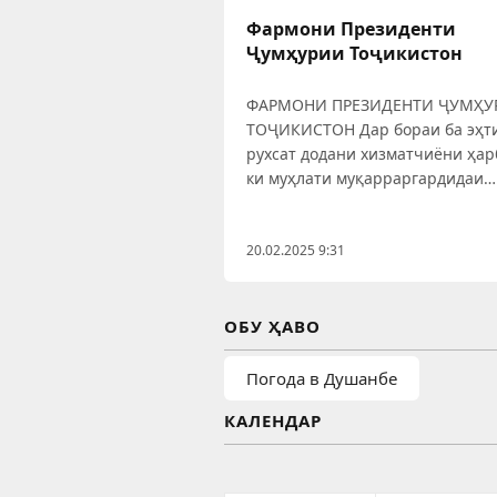
Фармони Президенти
Ҷумҳурии Тоҷикистон
ФАРМОНИ ПРЕЗИДЕНТИ ҶУМҲУ
ТОҶИКИСТОН Дар бораи ба эҳт
рухсат додани хизматчиёни ҳар
ки муҳлати муқарраргардидаи
хизмати ҳарбиро адо намудаанд
даъвати навбатии шаҳрвандон
солҳои таваллуди 1998-2007
20.02.2025 9:31
Ҷумҳурии Тоҷикистон ба хизма
ҳарбӣ
ОБУ ҲАВО
Погода в Душанбе
КАЛЕНДАР