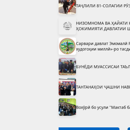
ТАҶЛИЛИ 81-СОЛАГИИ РӮ
НИЗОМНОМА ВА ҲАЙАТИ 
ҲОКИМИЯТИ ДАВЛАТИИ 
Сарвари давлат Эмомалӣ Р
худогоҳии миллӣ»-ро тасд
БУНЁДИ МУАССИСАИ ТАЪ
ТАНТАНАҲОИ ҶАШНИ НАВ
Вохӯрӣ бо усули "Мактаб 