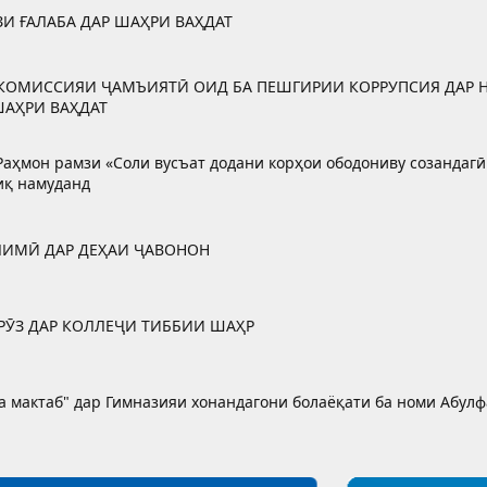
ЗИ ҒАЛАБА ДАР ШАҲРИ ВАҲДАТ
КОМИССИЯИ ҶАМЪИЯТӢ ОИД БА ПЕШГИРИИ КОРРУПСИЯ ДАР
ШАҲРИ ВАҲДАТ
аҳмон рамзи «Соли вусъат додани корҳои ободониву созандагӣ
иқ намуданд
ЛИМӢ ДАР ДЕҲАИ ҶАВОНОН
РӮЗ ДАР КОЛЛЕҶИ ТИББИИ ШАҲР
ба мактаб" дар Гимназияи хонандагони болаёқати ба номи Абул