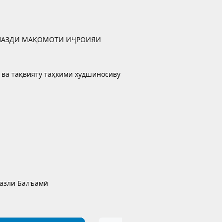
 НАЗДИ МАҚОМОТИ ИҶРОИЯИ
 ва тақвияту таҳкими худшиносиву
фазли Балъамӣ