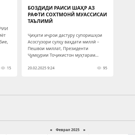
БОЗДИДИ РАИСИ ШАҲР АЗ
РАФТИ СОХТМОНӢ МУАССИСАИ
ТАЪЛИМӢ
РИИ
иёт
Ҷиҳати иҷрои дастуру супоришҳои
бие,
Асосгузори сулҳу ваҳдати миллӣ –
Пешвои миллат, Президенти
 ва
Ҷумҳурии Тоҷикистон муҳтарам
и
Эмомалӣ Раҳмон ва бо мақсади
15
шиносоӣ пайдо намудани рафти
20.02.2025 9:24
95
ти
корҳои сохтмонӣ, санаи 19-уми
феврали соли равон раиси шаҳри
Ваҳдат Мирзо Исмоилзода бо рафти
корҳои сохтмонии бинои
«
Феврал 2025
»