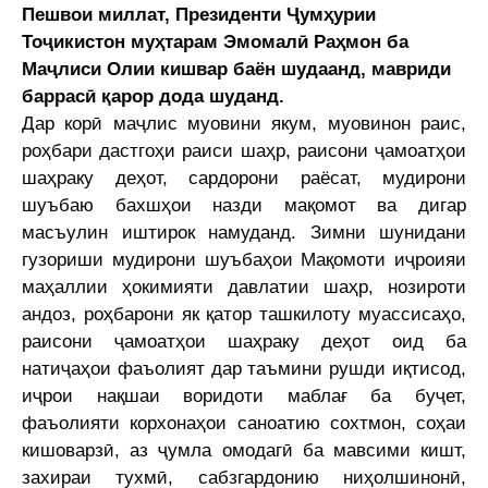
Пешвои миллат, Президенти Ҷумҳурии
Тоҷикистон муҳтарам Эмомалӣ Раҳмон ба
Маҷлиси Олии кишвар баён шудаанд, мавриди
баррасӣ қарор дода шуданд.
Д
ар корӣ маҷлис муовини якум, муовинон раис,
роҳбари дастгоҳи раиси шаҳр, раисони ҷамоатҳои
шаҳраку деҳот, сардорони раёсат, мудирони
шуъбаю бахшҳои назди мақомот ва дигар
масъулин иштирок намуданд. Зимни шунидани
гузориши мудирони шуъбаҳои Мақомоти иҷроияи
маҳаллии ҳокимияти давлатии шаҳр, нозироти
андоз, роҳбарони як қатор ташкилоту муассисаҳо,
раисони ҷамоатҳои шаҳраку деҳот оид ба
натиҷаҳои фаъолият дар таъмини рушди иқтисод,
иҷрои нақшаи воридоти маблағ ба буҷет,
фаъолияти корхонаҳои саноатию сохтмон, соҳаи
кишоварзӣ, аз ҷумла омодагӣ ба мавсими кишт,
захираи тухмӣ, сабзгардонию ниҳолшинонӣ,