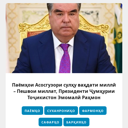
Паёмҳои Асосгузори сулҳу ваҳдати миллӣ
– Пешвои миллат, Президенти Ҷумҳурии
Тоҷикистон Эмомалӣ Раҳмон
ПАЁМҲО
СУХАНРОНИҲО
ФАРМОНҲО
САФАРҲО
БАРҚИЯҲО