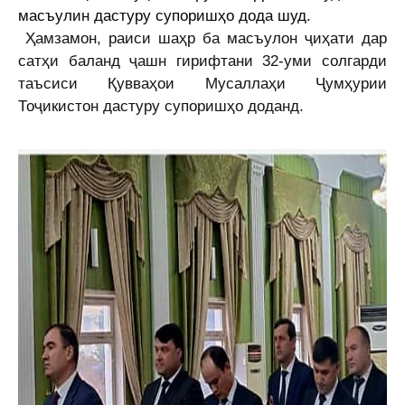
масъулин дастуру супоришҳо дода шуд.
Ҳамзамон, раиси шаҳр ба масъулон ҷиҳати дар
сатҳи баланд ҷашн гирифтани
32-уми солгарди
таъсиси Қувваҳои Мусаллаҳи Ҷумҳурии
Тоҷикистон дастуру супоришҳо доданд.