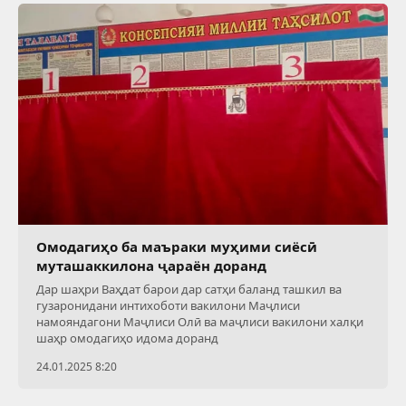
Омодагиҳо ба маъраки муҳими сиёсӣ
муташаккилона ҷараён доранд
Дар шаҳри Ваҳдат барои дар сатҳи баланд ташкил ва
гузаронидани интихоботи вакилони Маҷлиси
намояндагони Маҷлиси Олӣ ва маҷлиси вакилони халқи
шаҳр омодагиҳо идома доранд
24.01.2025 8:20