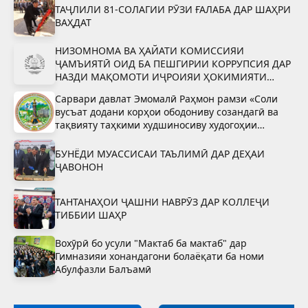
ТАҶЛИЛИ 81-СОЛАГИИ РӮЗИ ҒАЛАБА ДАР ШАҲРИ
ВАҲДАТ
НИЗОМНОМА ВА ҲАЙАТИ КОМИССИЯИ
ҶАМЪИЯТӢ ОИД БА ПЕШГИРИИ КОРРУПСИЯ ДАР
НАЗДИ МАҚОМОТИ ИҶРОИЯИ ҲОКИМИЯТИ
ДАВЛАТИИ ШАҲРИ ВАҲДАТ
Сарвари давлат Эмомалӣ Раҳмон рамзи «Соли
вусъат додани корҳои ободониву созандагӣ ва
тақвияту таҳкими худшиносиву худогоҳии
миллӣ»-ро тасдиқ намуданд
БУНЁДИ МУАССИСАИ ТАЪЛИМӢ ДАР ДЕҲАИ
ҶАВОНОН
ТАНТАНАҲОИ ҶАШНИ НАВРӮЗ ДАР КОЛЛЕҶИ
ТИББИИ ШАҲР
Вохӯрӣ бо усули "Мактаб ба мактаб" дар
Гимназияи хонандагони болаёқати ба номи
Абулфазли Балъамӣ