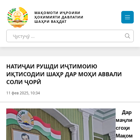
МАҚОМОТИ ИҶРОИЯИ
ҲОКИМИЯТИ ДАВЛАТИИ
ШАҲРИ ВАҲДАТ
НАТИҶАИ РУШДИ ИҶТИМОИЮ
ИҚТИСОДИИ ШАҲР ДАР МОҲИ АВВАЛИ
СОЛИ ҶОРӢ
11 фев 2025, 10:34
Д
ар
маҷли
сгоҳи
Мақом