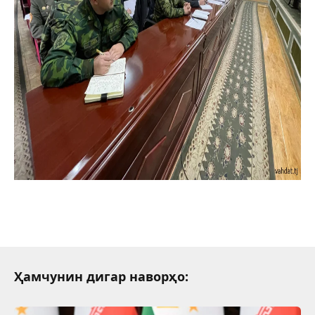
Ҳамчунин дигар наворҳо: