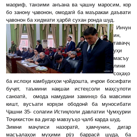
маориф, танзими анъана ва ҷашну маросим, кор
бо занону ҷавонон, омодагӣ ба маъракаи даъвати
ҷавонон ба хидмати ҳарбӣ сухан ронда шуд.
Инчун
ин,
таваҷҷ
уҳи
масъу
лини
соҳаҳо
ба ислоҳи камбудиҳои ҷойдошта, иҷрои босифати
буҷет, таъмини нақшаи истеҳсоли маҳсулоти
саноатӣ, омода намудани заминҳо ба мавсими
кишт, вусъати корҳои ободонӣ ба муносибати
Ҷашни 35- солагии Истиқлоли давлатии Ҷумҳурии
Тоҷикистон ва дигар мавзуъҳо ҷалб карда шуд.
Зимни маҷлиси назоратӣ, ҳамчунин, дигар
масъалаҳои муҳими рӯз баррасӣ шуда, ба