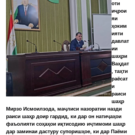
оти
иҷрои
яи
ҳоким
ияти
давлат
ии
шаҳри
Ваҳдат
, таҳти
раёсат
и
раиси
шаҳр
Мирзо Исмоилзода, маҷлиси назоратии назди
раиси шаҳр доир гардид, ки дар он натиҷаҳои
фаъолияти соҳаҳои иқтисодию иҷтимоии шаҳр
дар заминаи дастуру супоришҳое, ки дар Паёми