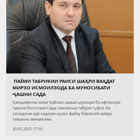
ПАЁМИ ТАБРИКИИ РАИСИ ШАҲРИ ВАҲДАТ
МИРЗО ИСМОИЛЗОДА БА МУНОСИБАТИ
ҶАШНИ САДА
Ҳамдиёрони азиз! Қаблан ҳамаи шуморо ба ифтихори
Ҷашни бостонии Сада самимона табрик гуфта, ба
хонадони ҳар кадоми шумо файзу баракати зиёда
таманно менамоям.
30.01.2025 17:10