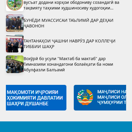
вусъат додани корҳои ободониву созандагӣ ва
тақвияту таҳкими худшиносиву худогоҳии
миллӣ»-ро тасдиқ намуданд
БУНЁДИ МУАССИСАИ ТАЪЛИМӢ ДАР ДЕҲАИ
ҶАВОНОН
ТАНТАНАҲОИ ҶАШНИ НАВРӮЗ ДАР КОЛЛЕҶИ
ТИББИИ ШАҲР
Вохӯрӣ бо усули "Мактаб ба мактаб" дар
Гимназияи хонандагони болаёқати ба номи
Абулфазли Балъамӣ