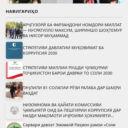
НАВИГАРИҲО
АРҶГУЗОРӢ БА ФАРЗАНДОНИ НОМДОРИ МИЛЛАТ
— НУСРАТУЛЛО МАХСУМ, ШИРИНШО ШОҲТЕМУР
ВА НИСОР МУҲАММАД
СТРАТЕГИЯИ ДАВЛАТИИ МУҚОВИМАТ БА
КОРРУПСИЯ 2030
СТРАТЕГИЯИ МИЛЛИИ РУШДИ ҶУМҲУРИИ
ТОҶИКИСТОН БАРОИ ДАВРАИ ТО СОЛИ 2030
ТАҶЛИЛИ 81-СОЛАГИИ РӮЗИ ҒАЛАБА ДАР ШАҲРИ
ВАҲДАТ
НИЗОМНОМА ВА ҲАЙАТИ КОМИССИЯИ
ҶАМЪИЯТӢ ОИД БА ПЕШГИРИИ КОРРУПСИЯ ДАР
НАЗДИ МАҚОМОТИ ИҶРОИЯИ ҲОКИМИЯТИ
ДАВЛАТИИ ШАҲРИ ВАҲДАТ
Сарвари давлат Эмомалӣ Раҳмон рамзи «Соли