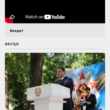
Вахдат
АКСҲО