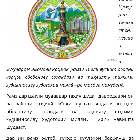
Ҷумҳу
рии
Тоҷики
стон,
Пешво
и
милла
т
муҳтарам Эмомалӣ Раҳмон рамзи «Соли вусъат додани
корҳои ободониву созандагӣ ва тақвияту таҳкими
худшиносиву худогоҳии миллӣ»-ро тасдиқ намуданд.
Рамз дар шакли мудаввар таҳия шуда, давродаври он
ба забони тоҷикӣ «Соли вусъат додани корҳои
ободониву созандагӣ ва тақвияту таҳкими
худшиносиву худогоҳии миллӣ» 2026 навишта
шудааст.
Дар ин рамз офтоб, кӯҳҳою қуллаҳои барфпӯш ва