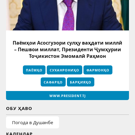
Паёмҳои Асосгузори сулҳу ваҳдати миллӣ
– Пешвои миллат, Президенти Ҷумҳурии
Тоҷикистон Эмомалӣ Раҳмон
ПАЁМҲО
СУХАНРОНИҲО
ФАРМОНҲО
САФАРҲО
БАРҚИЯҲО
WWW.PRESIDENT.TJ
ОБУ ҲАВО
Погода в Душанбе
КАЛЕНДАР