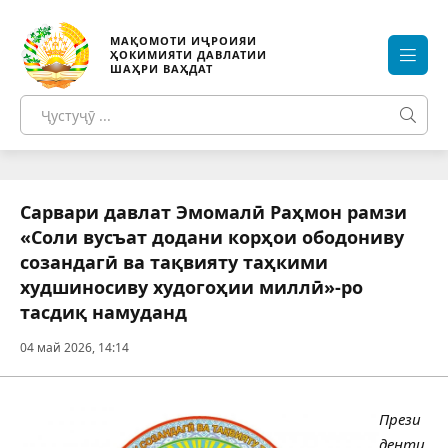
МАҚОМОТИ ИҶРОИЯИ
ҲОКИМИЯТИ ДАВЛАТИИ
ШАҲРИ ВАҲДАТ
Сарвари давлат Эмомалӣ Раҳмон рамзи
«Соли вусъат додани корҳои ободониву
созандагӣ ва тақвияту таҳкими
худшиносиву худогоҳии миллӣ»-ро
тасдиқ намуданд
04 май 2026, 14:14
Прези
денти