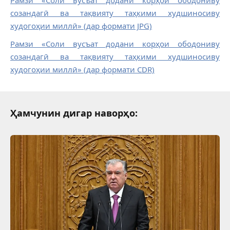
Рамзи «Соли вусъат додани корҳои ободониву
созандагӣ ва тақвияту таҳкими худшиносиву
худогоҳии миллӣ» (дар формати JPG)
Рамзи «Соли вусъат додани корҳои ободониву
созандагӣ ва тақвияту таҳкими худшиносиву
худогоҳии миллӣ» (дар формати CDR)
Ҳамчунин дигар наворҳо: