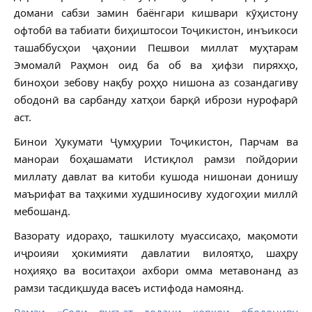
домани сабзи замин баёнгари кишвари кӯҳистону
офтобӣ ва табиати биҳиштосои Тоҷикистон, инъикоси
ташаббусҳои ҷаҳонии Пешвои миллат муҳтарам
Эмомалӣ Раҳмон оид ба об ва ҳифзи пиряхҳо,
биноҳои зебову нақбу роҳҳо нишона аз созандагиву
ободонӣ ва сарбанду хатҳои барқӣ ибрози нурофарӣ
аст.
Бинои Ҳукумати Ҷумҳурии Тоҷикистон, Парчам ва
манораи боҳашамати Истиқлол рамзи пойдории
миллату давлат ва китоби кушода нишонаи донишу
маърифат ва таҳкими худшиносиву худогоҳии миллӣ
мебошанд.
Вазорату идораҳо, ташкилоту муассисаҳо, мақомоти
иҷроияи ҳокимияти давлатии вилоятҳо, шаҳру
ноҳияҳо ва воситаҳои ахбори омма метавонанд аз
рамзи тасдиқшуда васеъ истифода намоянд.