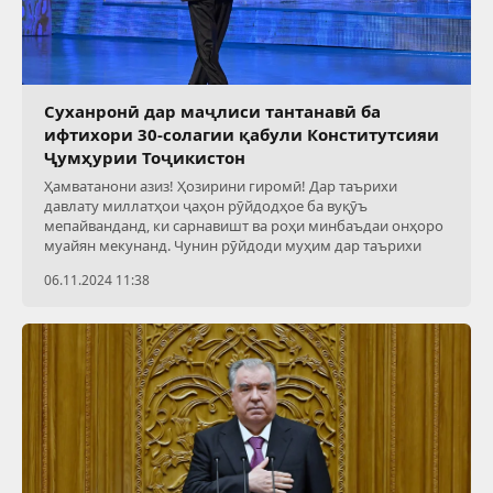
Суханронӣ дар маҷлиси тантанавӣ ба
ифтихори 30-солагии қабули Конститутсияи
Ҷумҳурии Тоҷикистон
Ҳамватанони азиз! Ҳозирини гиромӣ! Дар таърихи
давлату миллатҳои ҷаҳон рӯйдодҳое ба вуқӯъ
мепайванданд, ки сарнавишт ва роҳи минбаъдаи онҳоро
муайян мекунанд. Чунин рӯйдоди муҳим дар таърихи
06.11.2024 11:38