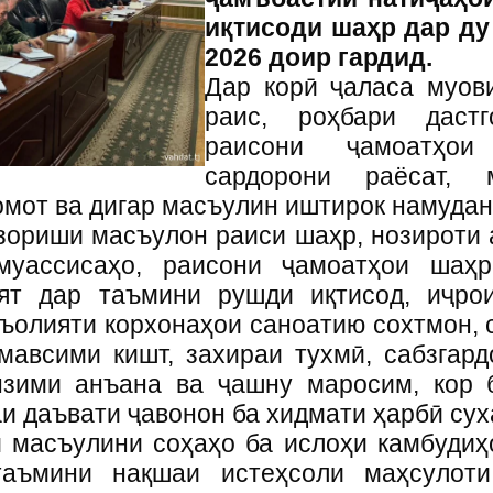
иқтисоди шаҳр дар ду
2026 доир гардид.
Дар корӣ ҷаласа муов
раис, роҳбари даст
раисони ҷамоатҳои
сардорони раёсат, 
мот ва дигар масъулин иштирок намудан
зориши масъулон раиси шаҳр, нозироти а
муассисаҳо, раисони ҷамоатҳои шаҳ
ят дар таъмини рушди иқтисод, иҷро
аъолияти корхонаҳои саноатию сохтмон, 
мавсими кишт, захираи тухмӣ, сабзгар
нзими анъана ва ҷашну маросим, кор б
и даъвати ҷавонон ба хидмати ҳарбӣ сух
и масъулини соҳаҳо ба ислоҳи камбудиҳ
 таъмини нақшаи истеҳсоли маҳсулот