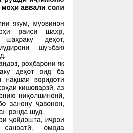
 моҳи аввали соли
ини якум, муовинон
гоҳи раиси шаҳр,
 шаҳраку деҳот,
мудирони шуъбаю
д.
ндоз, роҳбарони як
раку деҳот оид ба
и нақшаи воридоти
соҳаи кишоварзӣ, аз
донию ниҳолшинонӣ,
о занону ҷавонон,
ан ронда шуд.
ои ҷойдошта, иҷрои
и саноатӣ, омода