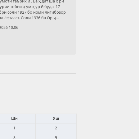
моти таърих ӣ . Ва ҳ дат ша ҳ ри
рии тобеи ҷ ум ҳ ур ӣ буда, 17
бри соли 1927 бо номи Янгибозор
л ёфтааст. Соли 1936 ба Ор ҷ
дзеобод, соли 1991 ба Кофарни ҳ
2026 10:06
 аз соли
Шн
Яш
1
2
8
9