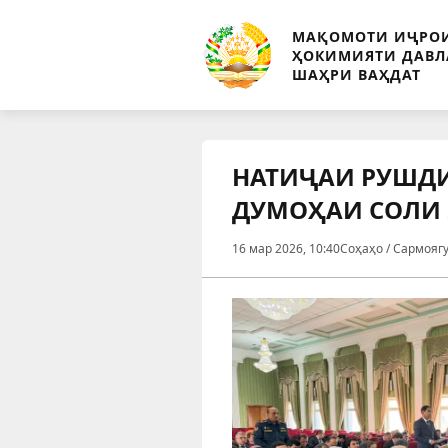
МАҚОМОТИ ИҶРО
ҲОКИМИЯТИ ДАВЛ
ШАҲРИ ВАҲДАТ
НАТИҶАИ РУШД
ДУМОҲАИ СОЛИ 
16 мар 2026, 10:40
Соҳаҳо / Сармоягу