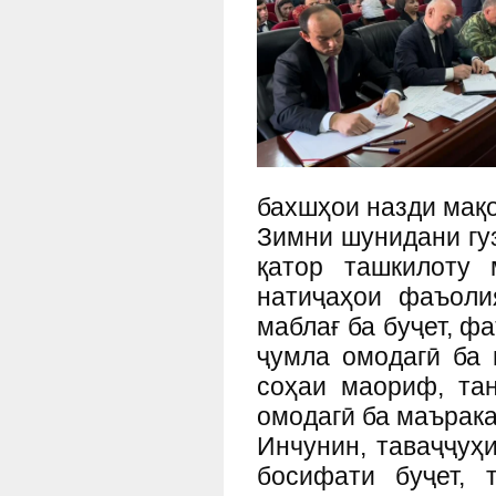
бахшҳои назди мақо
Зимни шунидани гу
қатор ташкилоту 
натиҷаҳои фаъоли
маблағ ба буҷет, ф
ҷумла омодагӣ ба 
соҳаи маориф, та
омодагӣ ба маърака
Инчунин, таваҷҷуҳ
босифати буҷет,