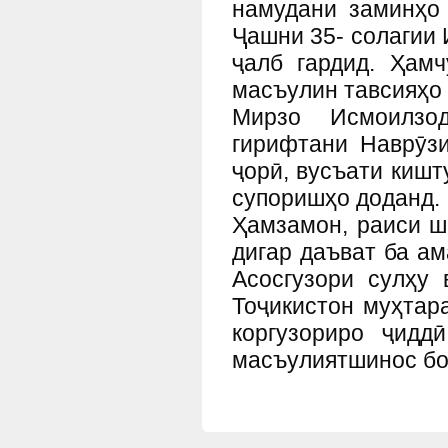
намудани заминҳо 
Ҷашни 35- солагии 
ҷалб гардид. Ҳам
масъулин тавсияҳо 
Мирзо Исмоилзо
гирифтани
Наврӯз
ҷорӣ, вусъати кишт
супоришҳо доданд.
Ҳамзамон, раиси ш
дигар даъват ба а
Асосгузори сулҳу
Тоҷикистон муҳта
коргузориро ҷид
масъулиятшинос бош