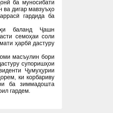
донӣ ба муносибати
н ва дигар мавзуъҳо
аррасӣ гардида ба
тҳи баланд Ҷашн
асти семоҳаи соли
змати ҳарбӣ дастуру
моми масъулин бори
дастуру супоришҳои
зиденти Ҷумуҳурии
рем, ки корбариву
ои ба зиммадошта
оил гардем.