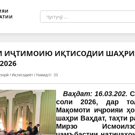
ИЯИ
АТИИ
И ИҶТИМОИЮ ИҚТИСОДИИ ШАҲРИ 
2026
зорӣ / Иқтисодиёт / Навид
33
Ваҳдат: 16.03.202.
С
соли 2026, дар то
Мақомоти иҷроияи ҳо
шаҳри Ваҳдат, таҳти 
Мирзо Исмои
ҷамъбастии
натиҷаҳо