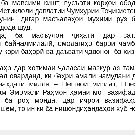
ба мавсими кишт, вусъати корҳои обо
Истиқлоли давлатии Ҷумҳурии Тоҷикисто
чунин, дигар масъалаҳои муҳими рӯз б
дода шуд.
да, ба масъулон ҷиҳати дар са
и байналмилалӣ, омодагиҳо барои ҷамб
у кори баҳорӣ ва даъвати ҷавонон ба хи
аҳр дар хотимаи ҷаласаи мазкур аз та
мал оварданд, ки баҳри амалӣ намудани 
 ваҳдати миллӣ – Пешвои миллат, Пре
рам Эмомалӣ Раҳмон ҳамаи мо вазифадо
дӣ ба роҳ монда, дар иҷрои вазифаҳ
ем, то ин ки ба нишондиҳандаҳои хуб н