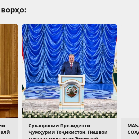
ворҳо:
ии
Суханронии Президенти
МАЪ
малӣ
Ҷумҳурии Тоҷикистон, Пешвои
СОҲ
миллат муҳтарам Эмомалӣ