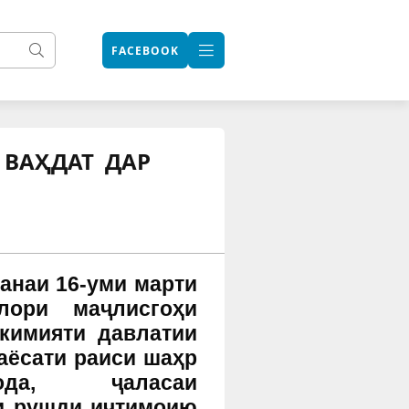
FACEBOOK
ВАҲДАТ ДАР
анаи 16-уми марти
лори маҷлисгоҳи
кимияти давлатии
раёсати раиси шаҳр
лзода,
ҷаласаи
и
рушди иҷтимоию