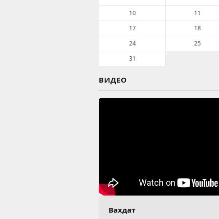
10
11
17
18
24
25
31
ВИДЕО
Вахдат