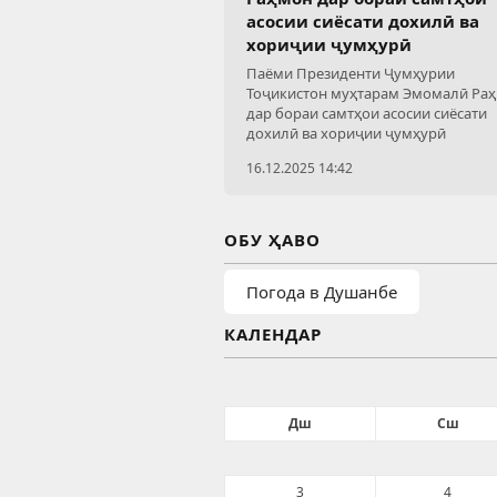
асосии сиёсати дохилӣ ва
хориҷии ҷумҳурӣ
Паёми Президенти Ҷумҳурии
Тоҷикистон муҳтарам Эмомалӣ Ра
дар бораи самтҳои асосии сиёсати
дохилӣ ва хориҷии ҷумҳурӣ
16.12.2025 14:42
ОБУ ҲАВО
Погода в Душанбе
КАЛЕНДАР
Дш
Сш
3
4