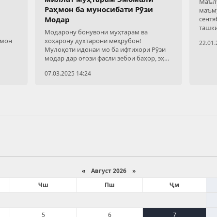
Маълу
Раҳмон ба муносибати Рӯзи
маъму
Модар
сентя
ташки
Модарону бонувони муҳтарам ва
оники
ҳмон
хоҳарону духтарони меҳрубон!
22.01.
он ва
Мулоқоти идонаи мо ба ифтихори Рӯзи
модар дар оғози фасли зебои баҳор, эҳёи
тамоми мавҷудоти табиат ва арафаи
07.03.2025 14:24
таҷлили ҷашни Наврӯзи
«
Август 2026 »
Чш
Пш
Ҷм
5
6
7