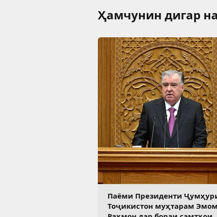
Ҳамчунин дигар на
Паёми Президенти Ҷумҳур
Тоҷикистон муҳтарам Эмо
Раҳмон дар бораи самтҳои