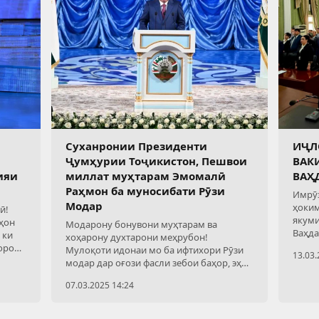
Суханронии Президенти
ИҶЛ
Ҷумҳурии Тоҷикистон, Пешвои
ВАК
ияи
миллат муҳтарам Эмомалӣ
ВАҲ
Раҳмон ба муносибати Рӯзи
Имрӯз
Модар
ҳоким
ӣ!
якуми
ҳон
Модарону бонувони муҳтарам ва
Ваҳда
 ки
хоҳарону духтарони меҳрубон!
оро
Мулоқоти идонаи мо ба ифтихори Рӯзи
13.03.
муҳим
модар дар оғози фасли зебои баҳор, эҳёи
тамоми мавҷудоти табиат ва арафаи
07.03.2025 14:24
таҷлили ҷашни Наврӯзи