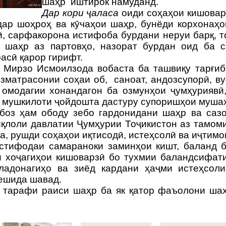
шаҳр
иштирок намуданд.
Дар кори ҷаласа
оиди соҳаҳои кишовар
ар шоҳроҳ ва кӯчаҳои шаҳр, бунёди корхонаҳо
, сарфакорона истифоба бурдани неруи барқ, 
 шаҳр аз партовҳо, назорат бурдан оид ба с
асӣ қарор гирифт.
 Мирзо Исмоилзода вобаста ба ташвиқу тарғиб
изматрасонии соҳаи об,
саноат, андозсупорӣ, в
 омодагии хонандагон ба озмунҳои ҷумҳуриявӣ
 мушкилоти ҷойдошта дастуру супоришҳои мушах
 боз ҳам ободу зебо гардонидани шаҳр ва саз
қлоли давлатии Ҷумҳурии Тоҷикистон аз тамом
а, рушди соҳаҳои иқтисодӣ, истеҳсолӣ ва иҷтимо
истифодаи самараноки заминҳои кишт, баланд 
и хоҷагиҳои кишоварзӣ бо тухмии баландсифати
лладонагиҳо ва зиёд кардани ҳаҷми истеҳсол
ешида шавад.
з тарафи раиси шаҳр ба як қатор фаъолони ша