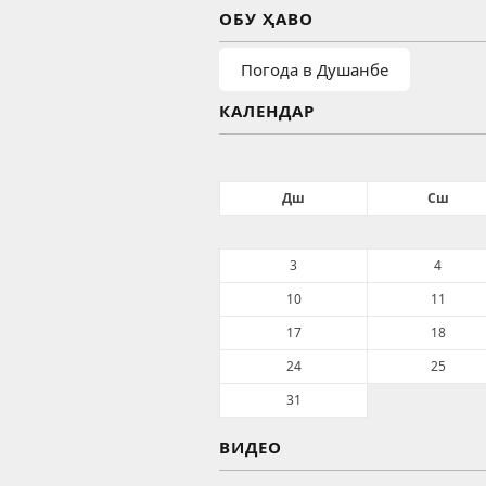
ОБУ ҲАВО
Погода в Душанбе
КАЛЕНДАР
Дш
Сш
3
4
10
11
17
18
24
25
31
ВИДЕО