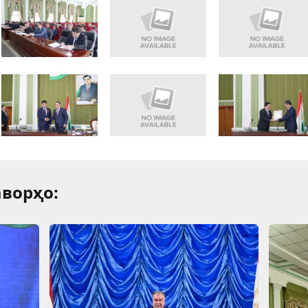
ворҳо: