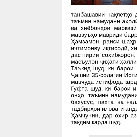
танбашавии нақлётҳо д
таъмин намудани аҳолӣ
ва хиёбонҳои маркази
мавзуъҳо мавриди барр
Ҳамзамон, раиси шаҳр
иҷтимоиву иқтисодӣ, х
дастгирии соҳибкорон,
масъулон ҷиҳати ҳалли
Таъкид шуд, ки барои
Ҷашни 35-солагии Исти
мавҷуда истифода кард
Гуфта шуд, ки барои 
онҳо, таъмин намудан
бахусус, пахта ва ға
тадбирҳои иловагӣ анд
Ҳамчунин, дар охир а
тақдим карда шуд.