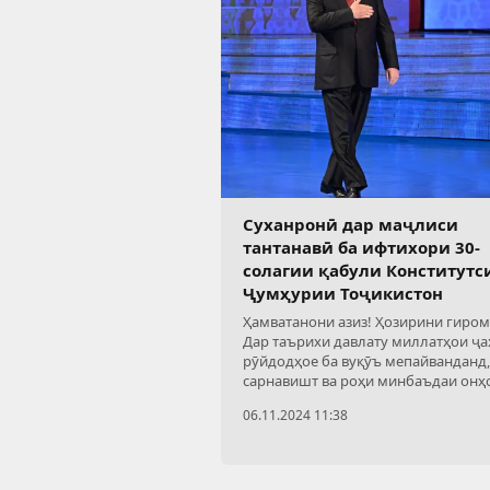
Суханронӣ дар маҷлиси
тантанавӣ ба ифтихори 30-
солагии қабули Конститутс
Ҷумҳурии Тоҷикистон
Ҳамватанони азиз! Ҳозирини гиром
Дар таърихи давлату миллатҳои ҷа
рӯйдодҳое ба вуқӯъ мепайванданд,
сарнавишт ва роҳи минбаъдаи онҳ
муайян мекунанд. Чунин рӯйдоди 
06.11.2024 11:38
дар таърихи