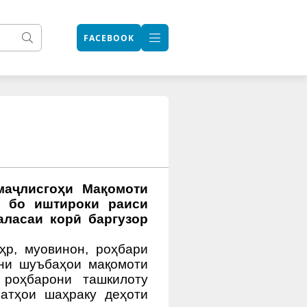
FACEBOOK
аҷлисгоҳи Мақомоти
бо иштироки раиси
ласаи корӣ баргузор
ҳр
, муовинон, роҳбари
они шуъбаҳои мақомоти
 роҳбарони ташкилоту
оатҳои
шаҳр
ак
у
деҳоти