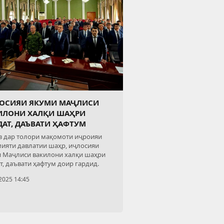
ОСИЯИ ЯКУМИ МАҶЛИСИ
ИЛОНИ ХАЛҚИ ШАҲРИ
ДАТ, ДАЪВАТИ ҲАФТУМ
 дар толори мақомоти иҷроияи
ияти давлатии шаҳр, иҷлосияи
 Маҷлиси вакилони халқи шаҳри
т, даъвати ҳафтум доир гардид.
2025 14:45