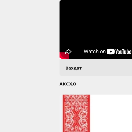
Вахдат
АКСҲО