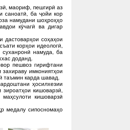
зӣ, маориф, пешгирӣ аз
и саноатӣ, ба ҷойи кор
тоза намудани шоҳроҳҳо
авдои кӯчагӣ ва дигар
и дастоварҳои соҳаҳои
усъати корҳои идеологӣ,
, суханронӣ намуда, ба
хас доданд.
овор пешвоз гирифтани
и захираву имкониятҳои
ӣ таъмин карда шавад.
бардоштани ҳосилхезии
 зироатҳои кишоварзӣ,
и маҳсулоти кишоварзӣ
ҳр медалу сипосномаҳо