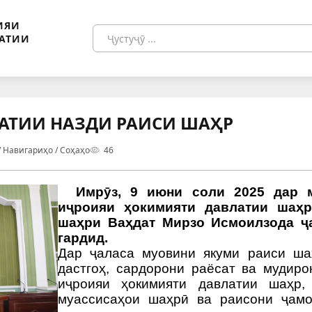
ИЯИ
АТИИ
АТИИ НАЗДИ РАИСИ ШАҲР
/ Навигариҳо / Соҳаҳо
46
Имрӯз, 9 июни
соли 2025
дар м
иҷроияи ҳокимияти давлатии
шаҳр
шаҳри Ваҳдат Мирзо Исмоилзода
ҷа
гардид.
Дар ҷаласа муовини якуми раиси
ша
дастгоҳ, сардорони раёсат ва мудир
иҷроияи ҳокимияти давлатии
шаҳр
,
муассисаҳои
шаҳрӣ
ва раисони
ҷам