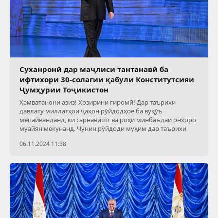
Суханронӣ дар маҷлиси тантанавӣ ба
ифтихори 30-солагии қабули Конститутсияи
Ҷумҳурии Тоҷикистон
Ҳамватанони азиз! Ҳозирини гиромӣ! Дар таърихи
давлату миллатҳои ҷаҳон рӯйдодҳое ба вуқӯъ
мепайванданд, ки сарнавишт ва роҳи минбаъдаи онҳоро
муайян мекунанд. Чунин рӯйдоди муҳим дар таърихи
06.11.2024 11:38