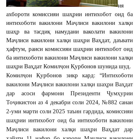
ия
ахбороти комиссияи шаҳрии интихобот оид ба
интихоботи вакилони Маҷлиси вакилони халқи
шаҳр ва тасдиқ намудани ваколати вакилони
Маҷлиси вакилони халқи шаҳри Ваҳдат, даъвати
ҳафтум, раиси комиссияи шаҳрии интихобот оид
ба интихоботи вакилони Маҷлиси вакилони халқи
шаҳри Ваҳдат Комилҷон Қурбонов шунида шуд.
Комилҷон Қурбонов зикр кард: “
Интихоботи
вакилони Маҷлиси вакилони халқи шаҳри Ваҳдат
дар асоси фармони Президенти Ҷумҳурии
Тоҷикистон аз 4 декабри соли 2024, №882 санаи
2-уми марти соли 2025 таъин гардида, комиссияи
шаҳрии интихобот оид ба интихоботи вакилони
Маҷлиси вакилони халқи шаҳри Ваҳдат дар
ҳайати 11 нафар бо қарори Маҷлиси вакилони