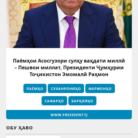
Паёмҳои Асосгузори сулҳу ваҳдати миллӣ
– Пешвои миллат, Президенти Ҷумҳурии
Тоҷикистон Эмомалӣ Раҳмон
ПАЁМҲО
СУХАНРОНИҲО
ФАРМОНҲО
САФАРҲО
БАРҚИЯҲО
WWW.PRESIDENT.TJ
ОБУ ҲАВО