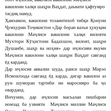
вакилони халқи шаҳри Ваҳдат, даъвати ҳафтумро
тасдиқ намуд.
Ҳамзамон, вакилони тозаинтихоб тибқи Қонуни
Ҷумҳурии Тоҷикистон «Дар бораи вазъи ҳукуқии
вакилони Маҷлиси вакилони халқи вилояти
Мухтори Кӯҳистони Бадахшон, вилоят, шаҳри
Душанбе, шаҳр ва ноҳия» дар иҷлосияи якуми
Маҷлиси вакилони халқи шаҳри Ваҳдат савганд
ёд карданд.
Дар иҷлосия аввалин шуда, раиси шаҳр Мирзо
Исмоилзода савганд ёд карда, дигар вакилон аз
руи шумораи тартиби ин маросимро ба ҷо
оварданд.
Инчунин, дар иҷлосия масъалаи пешбарии
номзад ба узвияти Маҷлиси миллии Маҷлиси