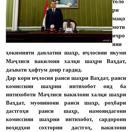
толо
ри
мақо
моти
иҷро
ияи
ҳокимияти давлатии шаҳр, иҷлосияи якуми
Маҷлиси вакилони халқи шаҳри Ваҳдат,
даъвати ҳафтум доир гардид.
Дар кори иҷлосия раиси шаҳри Ваҳдат, раиси
комиссияи шаҳрии интихобот оид ба
интихоботи Маҷлиси вакилони халқи шаҳри
Ваҳдат, муовинони раиси шаҳр, роҳбари
дастгоҳи раиси шаҳр, намояндагони
комиссияи шаҳрии интихобот, сардорони
воҳидҳои сохтории дастгоҳ, вакилони