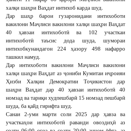
халқи шаҳри Ваҳдат интихоб карда шуд.
Дар шаҳр барои гузаронидани интихоботи
вакилони Маҷлиси вакилони халқи шаҳри Ваҳдат
40 ҳавзаи интихоботӣ ва 102 участкаи
интихоботӣ таъсис дода шуда, шумораи
интихобкунандагон 224 ҳазору 498 нафарро
ташкил намуд.
Дар интихоботи вакилони Маҷлиси вакилони
халқи шаҳри Ваҳдат аз ҷониби Кумитаи иҷроияи
Ҳизби Халқии Демократии Тоҷикистон дар
шаҳри Ваҳдат дар 40 ҳавзаи интихоботӣ 40
номзад ва тариқи худпешбарӣ 15 номзад пешбарӣ
шуда, ба қайд гирифта шуд.
Санаи 2-уми марти соли 2025 дар ҳавза ва
участкаҳои интихоботӣ раванди овоздиҳӣ аз
соати 06:00 оғоз ва соати 20:00 анҷом ёфта, аз