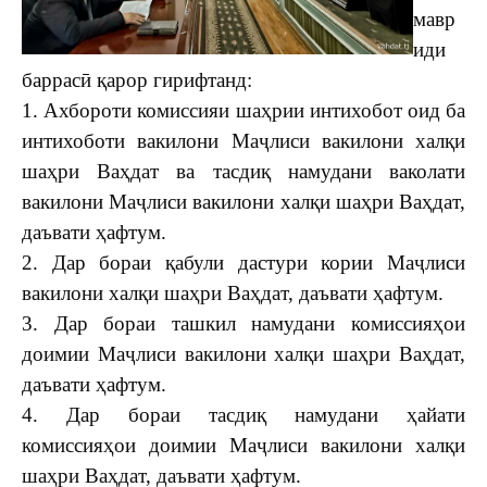
мавр
иди
баррасӣ қарор гирифтанд:
1. Ахбороти комиссияи шаҳрии интихобот оид ба
интихоботи вакилони Маҷлиси вакилони халқи
шаҳри Ваҳдат ва тасдиқ намудани ваколати
вакилони Маҷлиси вакилони халқи шаҳри Ваҳдат,
даъвати ҳафтум.
2. Дар бораи қабули дастури кории Маҷлиси
вакилони халқи шаҳри Ваҳдат, даъвати ҳафтум.
3. Дар бораи ташкил намудани комиссияҳои
доимии Маҷлиси вакилони халқи шаҳри Ваҳдат,
даъвати ҳафтум.
4. Дар бораи тасдиқ намудани ҳайати
комиссияҳои доимии Маҷлиси вакилони халқи
шаҳри Ваҳдат, даъвати ҳафтум.