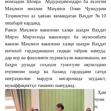
номзадии
Шоира Абдураҳимзодаро
ба аъзогии
Маҷлиси миллии Маҷлиси Олии Ҷумҳурии
Тоҷикистон аз
ҳавзаи якмандатаи Ваҳдат №10
пешбарӣ карданд.
Раиси Маҷлиси вакилони халқи шаҳри Ваҳдат
Мирзо Мирзозода вакилонро ба муносибати
вакили Маҷлиси вакилони халқи шаҳри Ваҳдат
интихоб гардиданашон сидқан табрик намуда,
дар кор ва фаъолияти пурмасъули вакилиашон, ки
баҳри рушди соҳаҳои гуногуни иқтисодию
иҷтимоии шаҳр ва баланд гардидани сатҳи
некӯаҳволии мардум нигаронида шудааст,
муваффақиятҳо таманно намуданд.
Ҳам
чуни
н,