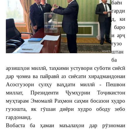
баён
гарди
д, ки
баро
и арҷ
гузо
штан
ба
арзишҳои миллӣ, таҳкими устувори суботи сиёсӣ
дар ҷомеа ва пайравӣ аз сиёсати хирадмандонаи
Асосгузори сулҳу ваҳдати миллӣ - Пешвои
миллат, Президенти Ҷумҳурии Тоҷикистон
муҳтарам Эмомалӣ Раҳмон саҳми босазои худро
гузошта, як гӯшаи диёри худро ободу зебо
гардонанд.
Вобаста ба ҳамаи маъалаҳои дар рӯзномаи