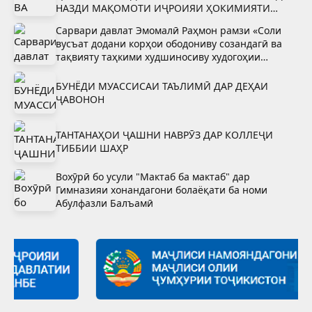
НАЗДИ МАҚОМОТИ ИҶРОИЯИ ҲОКИМИЯТИ
ДАВЛАТИИ ШАҲРИ ВАҲДАТ
Сарвари давлат Эмомалӣ Раҳмон рамзи «Соли
вусъат додани корҳои ободониву созандагӣ ва
тақвияту таҳкими худшиносиву худогоҳии
миллӣ»-ро тасдиқ намуданд
БУНЁДИ МУАССИСАИ ТАЪЛИМӢ ДАР ДЕҲАИ
ҶАВОНОН
ТАНТАНАҲОИ ҶАШНИ НАВРӮЗ ДАР КОЛЛЕҶИ
ТИББИИ ШАҲР
Вохӯрӣ бо усули "Мактаб ба мактаб" дар
Гимназияи хонандагони болаёқати ба номи
Абулфазли Балъамӣ