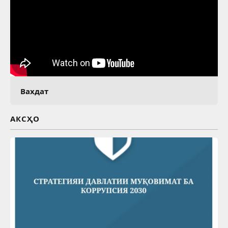
Вахдат
АКСҲО