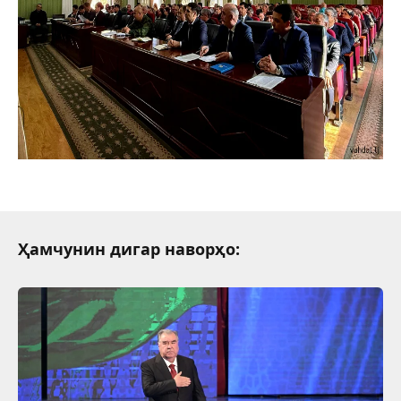
Ҳамчунин дигар наворҳо: