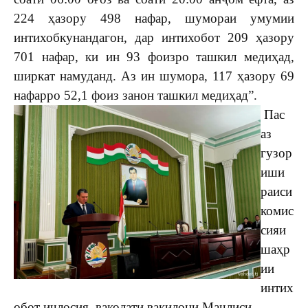
224 ҳазору 498 нафар, шумораи умумии
интихобкунандагон, дар интихобот 209 ҳазору
701 нафар, ки ин 93 фоизро ташкил медиҳад,
ширкат намуданд. Аз ин шумора, 117 ҳазору 69
нафарро 52,1 фоиз занон ташкил медиҳад”.
Пас
аз
гузор
иши
раиси
комис
сияи
шаҳр
ии
интих
обот иҷлосия, ваколати вакилони Маҷлиси