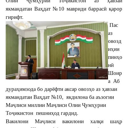
Олии Ҷумҳурии Тоҷикистон аз
ҳавзаи
якмандатаи Ваҳдат №10
мавриди баррасӣ қарор
гирифт.
Пас
аз
овозд
иҳии
пинҳо
нӣ
Шоир
а Аб
дураҳимзода
бо дарёфти аксар овозҳо аз ҳавзаи
якмандатаи Ваҳдат №10, якдилона ба аъзогии
Маҷлиси миллии Маҷлиси Олии Ҷумҳурии
Тоҷикистон пешниҳод гардид.
Вакилони Маҷлиси вакилони халқи шаҳр