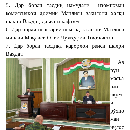
5. Дар бораи тасдиқ намудани Низомномаи
комиссияҳои доимии Маҷлиси вакилони халқи
шаҳри Ваҳдат, даъвати ҳафтум.
6. Дар бораи пешбарии номзад ба аъзои Маҷлиси
миллии Маҷлиси Олии Ҷумҳурии Тоҷикистон.
7. Дар бораи тасдиқи қарорҳои раиси шаҳри
Ваҳдат.
Аз
рӯи
масъа
лаи
якум
и
рӯзно
маи
иҷлос