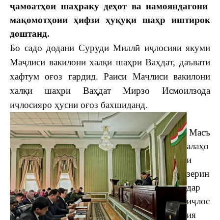
ҷамоатҳои шаҳраку деҳот ва намояндагони
мақомотҳоии ҳифзи ҳуқуқи шаҳр иштирок
доштанд.
Бо садо додани Суруди Миллӣ иҷлосияи якуми
Маҷлиси вакилони халқи шаҳри Ваҳдат, даъвати
ҳафтум оғоз гардид. Раиси Маҷлиси вакилони
халқи шаҳри Ваҳдат Мирзо Исмоилзода
иҷлосияро ҳусни оғоз бахшиданд.
Масъ
алаҳо
и
зерин
дар
иҷлос
ия