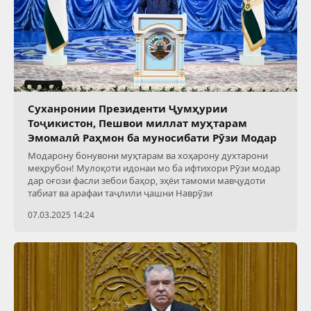
Суханронии Президенти Ҷумҳурии
Тоҷикистон, Пешвои миллат муҳтарам
Эмомалӣ Раҳмон ба муносибати Рӯзи Модар
Модарону бонувони муҳтарам ва хоҳарону духтарони
меҳрубон! Мулоқоти идонаи мо ба ифтихори Рӯзи модар
дар оғози фасли зебои баҳор, эҳёи тамоми мавҷудоти
табиат ва арафаи таҷлили ҷашни Наврӯзи
07.03.2025 14:24