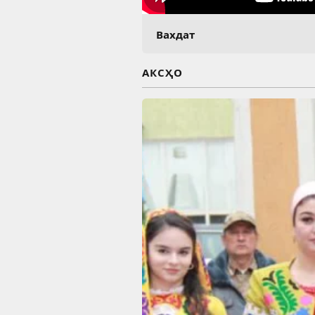
Вахдат
АКСҲО