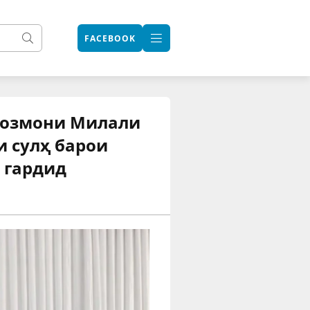
FACEBOOK
Созмони Милали
 сулҳ барои
 гардид