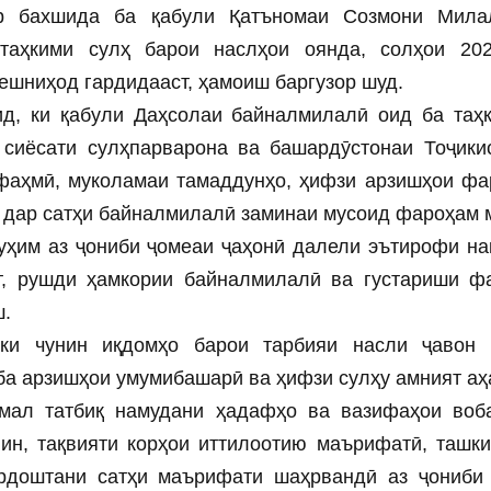
 бахшида ба қабули Қатъномаи Созмони Мила
таҳкими сулҳ барои наслҳои оянда, солҳои 202
ешниҳод гардидааст, ҳамоиш баргузор шуд.
д, ки қабули Даҳсолаи байналмилалӣ оид ба таҳ
 сиёсати сулҳпарварона ва башардӯстонаи Тоҷики
фаҳмӣ, муколамаи тамаддунҳо, ҳифзи арзишҳои фар
а дар сатҳи байналмилалӣ заминаи мусоид фароҳам 
уҳим аз ҷониби ҷомеаи ҷаҳонӣ далели эътирофи на
т, рушди ҳамкории байналмилалӣ ва густариши ф
ш.
ки чунин иқдомҳо барои тарбияи насли ҷавон 
ба арзишҳои умумибашарӣ ва ҳифзи сулҳу амният аҳ
мал татбиқ намудани ҳадафҳо ва вазифаҳои воба
нин, тақвияти корҳои иттилоотию маърифатӣ, ташк
рдоштани сатҳи маърифати шаҳрвандӣ аз ҷониби 