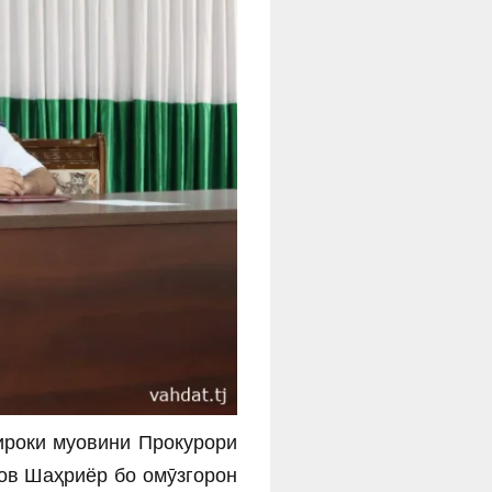
ироки муовини Прокурори
ов Шаҳриёр бо омӯзгорон