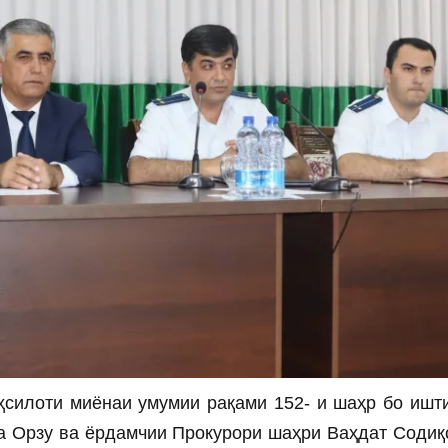
ҳсилоти миёнаи умумии рақами 152- и шаҳр бо ишт
а Орзу ва ёрдамчии Прокурори шаҳри Ваҳдат Содиқ