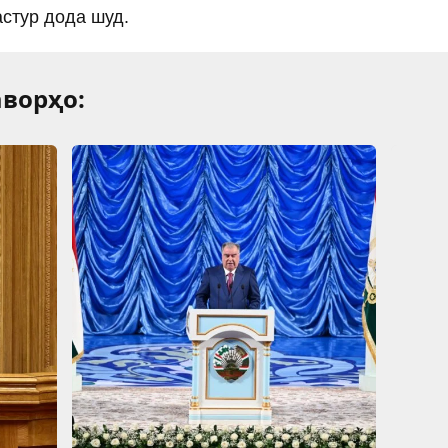
стур дода шуд.
ворҳо: