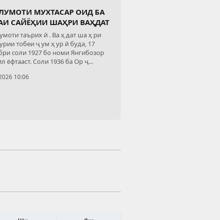
ЛУМОТИ МУХТАСАР ОИД БА
АИ САЙЁҲИИ ШАҲРИ ВАҲДАТ
моти таърих ӣ . Ва ҳ дат ша ҳ ри
рии тобеи ҷ ум ҳ ур ӣ буда, 17
бри соли 1927 бо номи Янгибозор
л ёфтааст. Соли 1936 ба Ор ҷ
дзеобод, соли 1991 ба Кофарни ҳ
2026 10:06
 аз соли