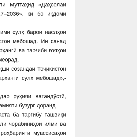
ли Муттаҳид «Даҳсолаи
7–2036», ки бо иқдоми
кими сулҳ барои наслҳои
стон мебошад. Ин санад
ҳангӣ ва тарғиби ғояҳои
меорад.
қши созандаи Тоҷикистон
арҳанги сулҳ мебошад»,-
дар руҳияи ватандӯстӣ,
амияти бузург доранд.
ста ба тарғибу ташвиқи
или чорабиниҳои илмӣ ва
роҳбарияти муассисаҳои