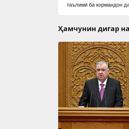
таълимӣ ба кормандон да
Ҳамчунин дигар на