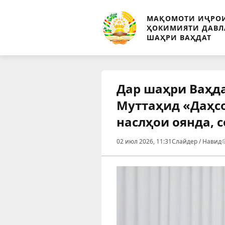
МАҚОМОТИ ИҶРО
ҲОКИМИЯТИ ДАВЛ
ШАҲРИ ВАҲДАТ
Дар шаҳри Ваҳд
Муттаҳид «Даҳсо
наслҳои оянда, 
02 июл 2026, 11:31
Слайдер / Навид