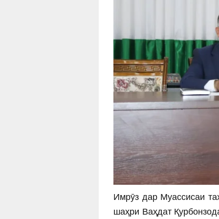
Имрӯз дар Муассисаи та
шаҳри Ваҳдат Қурбонзод