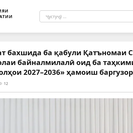
ИЯИ
АТИИ
ат бахшида ба қабули Қатъномаи 
лаи байналмилалӣ оид ба таҳкими
солҳои 2027–2036» ҳамоиш баргузор
12