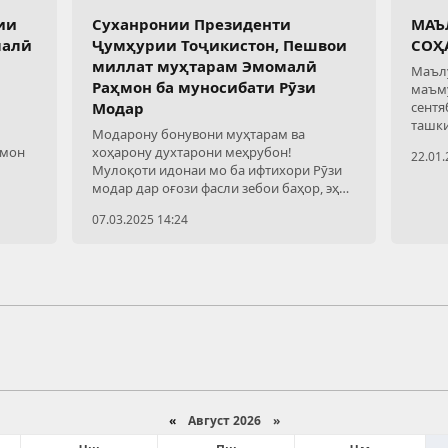
ии
Суханронии Президенти
МАЪ
малӣ
Ҷумҳурии Тоҷикистон, Пешвои
СОҲ
миллат муҳтарам Эмомалӣ
Маълу
Раҳмон ба муносибати Рӯзи
маъму
Модар
сентя
ташки
Модарону бонувони муҳтарам ва
оники
ҳмон
хоҳарону духтарони меҳрубон!
22.01.
он ва
Мулоқоти идонаи мо ба ифтихори Рӯзи
модар дар оғози фасли зебои баҳор, эҳёи
тамоми мавҷудоти табиат ва арафаи
07.03.2025 14:24
таҷлили ҷашни Наврӯзи
«
Август 2026 »