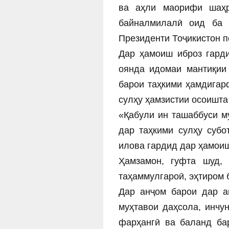
ва аҳли маорифи шаҳр
байналмилалӣ оид ба 
Президенти Тоҷикистон п
Дар ҳамоиш иброз гарди
оянда идомаи мантиқии
барои таҳкими ҳамдигар
сулҳу ҳамзистии осоишт
«Қабули ин ташаббуси м
дар таҳкими сулҳу субо
илова гардид дар ҳамои
Ҳамзамон, гуфта шуд, 
таҳаммулгароӣ, эҳтиром 
Дар анҷом барои дар а
муҳтавои даҳсола, инчу
фарҳангӣ ва баланд ба