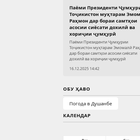
Паёми Президенти Ҷумҳур
Тоҷикистон муҳтарам Эмо
Раҳмон дар бораи самтҳои
асосии сиёсати дохилӣ ва
хориҷии ҷумҳурӣ
Паёми Президенти Ҷумҳурии
Тоҷикистон муҳтарам Эмомалӣ Ра
дар бораи самтҳои асосии сиёсати
дохилӣ ва хориҷии ҷумҳурӣ
16.12.2025 14:42
ОБУ ҲАВО
Погода в Душанбе
КАЛЕНДАР