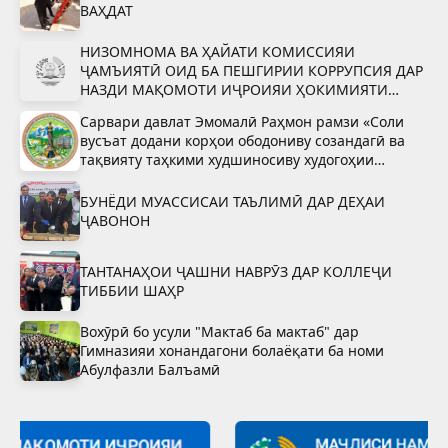
ВАҲДАТ
НИЗОМНОМА ВА ҲАЙАТИ КОМИССИЯИ
ҶАМЪИЯТӢ ОИД БА ПЕШГИРИИ КОРРУПСИЯ ДАР
НАЗДИ МАҚОМОТИ ИҶРОИЯИ ҲОКИМИЯТИ
ДАВЛАТИИ ШАҲРИ ВАҲДАТ
Сарвари давлат Эмомалӣ Раҳмон рамзи «Соли
вусъат додани корҳои ободониву созандагӣ ва
тақвияту таҳкими худшиносиву худогоҳии
миллӣ»-ро тасдиқ намуданд
БУНЁДИ МУАССИСАИ ТАЪЛИМӢ ДАР ДЕҲАИ
ҶАВОНОН
ТАНТАНАҲОИ ҶАШНИ НАВРӮЗ ДАР КОЛЛЕҶИ
ТИББИИ ШАҲР
Вохӯрӣ бо усули "Мактаб ба мактаб" дар
Гимназияи хонандагони болаёқати ба номи
Абулфазли Балъамӣ