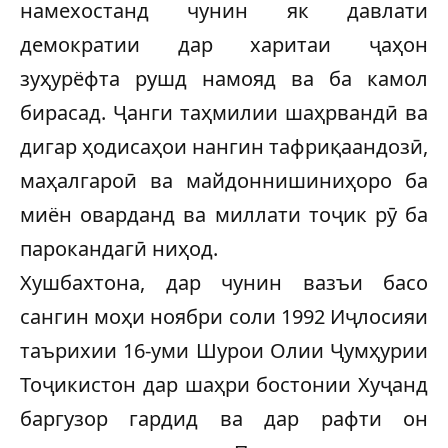
намехостанд чунин як давлати
демократии дар харитаи ҷаҳон
зуҳурёфта рушд намояд ва ба камол
бирасад. Ҷанги таҳмилии шаҳрвандӣ ва
дигар ҳодисаҳои нангин тафриқаандозӣ,
маҳалгароӣ ва майдоннишиниҳоро ба
миён оварданд ва миллати тоҷик рӯ ба
парокандагӣ ниҳод.
Хушбахтона, дар чунин вазъи басо
сангин моҳи ноябри соли 1992 Иҷлосияи
таърихии 16-уми Шурои Олии Ҷумҳурии
Тоҷикистон дар шаҳри бостонии Хуҷанд
баргузор гардид ва дар рафти он