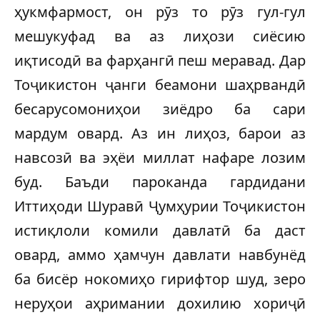
ҳукмфармост, он рӯз то рӯз гул-гул
мешукуфад ва аз лиҳози сиёсию
иқтисодӣ ва фарҳангӣ пеш меравад. Дар
Тоҷикистон ҷанги беамони шаҳрвандӣ
бесарусомониҳои зиёдро ба сари
мардум овард. Аз ин лиҳоз, барои аз
навсозӣ ва эҳёи миллат нафаре лозим
буд. Баъди пароканда гардидани
Иттиҳоди Шуравӣ Ҷумҳурии Тоҷикистон
истиқлоли комили давлатӣ ба даст
овард, аммо ҳамчун давлати навбунёд
ба бисёр нокомиҳо гирифтор шуд, зеро
неруҳои аҳримании дохилию хориҷӣ