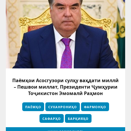
Паёмҳои Асосгузори сулҳу ваҳдати миллӣ
– Пешвои миллат, Президенти Ҷумҳурии
Тоҷикистон Эмомалӣ Раҳмон
ПАЁМҲО
СУХАНРОНИҲО
ФАРМОНҲО
САФАРҲО
БАРҚИЯҲО