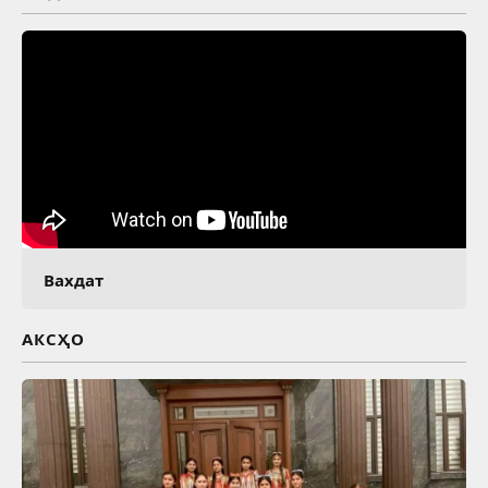
Вахдат
АКСҲО