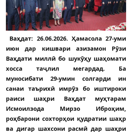
Ваҳдат: 26.06.2026. Ҳамасола 27-уми
июн дар кишвари азизамон Рӯзи
Ваҳдати миллӣ бо шукӯҳу шаҳомати
хосса таҷлил мегардад. Ба
муносибати 29-умин солгарди ин
санаи таърихӣ имрӯз бо иштироки
раиси шаҳри Ваҳдат муҳтарам
Исмоилзода Мирзо Иброҳим,
роҳбарони сохторҳои қудратии шаҳр
ва дигар шахсони расмӣ дар шаҳри