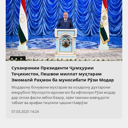
Суханронии Президенти Ҷумҳурии
Тоҷикистон, Пешвои миллат муҳтарам
Эмомалӣ Раҳмон ба муносибати Рӯзи Модар
Модарону бонувони муҳтарам ва хоҳарону духтарони
меҳрубон! Мулоқоти идонаи мо ба ифтихори Рӯзи модар
дар оғози фасли зебои баҳор, эҳёи тамоми мавҷудоти
табиат ва арафаи таҷлили ҷашни Наврӯзи
07.03.2025 14:24