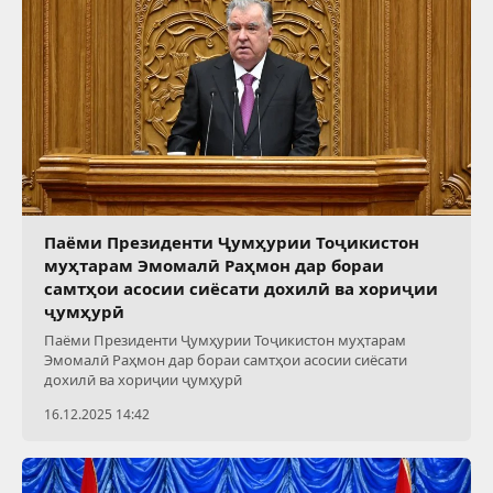
Паёми Президенти Ҷумҳурии Тоҷикистон
муҳтарам Эмомалӣ Раҳмон дар бораи
самтҳои асосии сиёсати дохилӣ ва хориҷии
ҷумҳурӣ
Паёми Президенти Ҷумҳурии Тоҷикистон муҳтарам
Эмомалӣ Раҳмон дар бораи самтҳои асосии сиёсати
дохилӣ ва хориҷии ҷумҳурӣ
16.12.2025 14:42