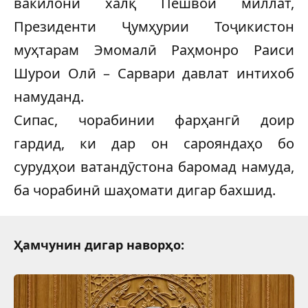
вакилони халқ Пешвои миллат,
Президенти Ҷумҳурии Тоҷикистон
муҳтарам Эмомалӣ Раҳмонро Раиси
Шурои Олӣ – Сарвари давлат интихоб
намуданд.
Сипас, чорабинии фарҳангӣ доир
гардид, ки дар он сарояндаҳо бо
сурудҳои ватандӯстона баромад намуда,
ба чорабинӣ шаҳомати дигар бахшид.
Ҳамчунин дигар наворҳо: