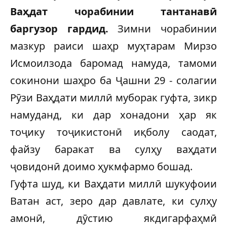
Ваҳдат чорабинии тантанавӣ
баргузор гардид.
Зимни чорабинии
мазкур раиси шаҳр муҳтарам Мирзо
Исмоилзода баромад намуда, тамоми
сокинони шаҳро ба Ҷашни 29 - солагии
Рӯзи Ваҳдати миллӣ муборак гуфта, зикр
намуданд, ки дар хонадони ҳар як
тоҷику тоҷикистонӣ иқболу саодат,
файзу баракат ва сулҳу ваҳдати
ҷовидонӣ доимо ҳукмфармо бошад.
Гуфта шуд, ки Ваҳдати миллӣ шукуфоии
Ватан аст, зеро дар давлате, ки сулҳу
амонӣ, дӯстию якдигарфаҳмӣ