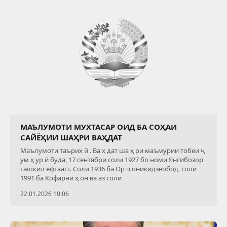
МАЪЛУМОТИ МУХТАСАР ОИД БА СОҲАИ
САЙЁҲИИ ШАҲРИ ВАҲДАТ
Маълумоти таърих ӣ . Ва ҳ дат ша ҳ ри маъмурии тобеи ҷ
ум ҳ ур ӣ буда, 17 сентябри соли 1927 бо номи Янгибозор
ташкил ёфтааст. Соли 1936 ба Ор ҷ оникидзеобод, соли
1991 ба Кофарни ҳ он ва аз соли
22.01.2026 10:06