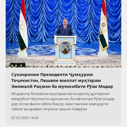
Суханронии Президенти Ҷумҳурии
Тоҷикистон, Пешвои миллат муҳтарам
Эмомалӣ Раҳмон ба муносибати Рӯзи Модар
Модарону бонувони муҳтарам ва хоҳарону духтарони
меҳрубон! Мулоқоти идонаи мо ба ифтихори Рӯзи модар
дар оғози фасли зебои баҳор, эҳёи тамоми мавҷудоти
табиат ва арафаи таҷлили ҷашни Наврӯзи
07.03.2025 14:24