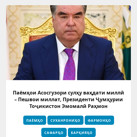
Паёмҳои Асосгузори сулҳу ваҳдати миллӣ
– Пешвои миллат, Президенти Ҷумҳурии
Тоҷикистон Эмомалӣ Раҳмон
ПАЁМҲО
СУХАНРОНИҲО
ФАРМОНҲО
САФАРҲО
БАРҚИЯҲО