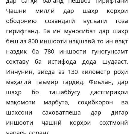
дар сатҳи баланд пешвоз гирифтани
Ҷашни миллӣ дар шаҳр корҳои
ободонию созандагӣ вусъати тоза
гирифтанд. Ба ин муносибат дар шаҳр
беш аз 800 иншооти нақшавӣ то ин вақт
наздик ба 780 иншооти гуногунсамт
сохтаву ба истифода дода шудааст.
Инчунин, зиёда аз 130 километр роҳи
маҳаллӣ таъмир гардид. Феълан, дар
шаҳр бо ташаббусу дастгириҳои
мақомоти марбута, соҳибкорон ва
шахсони саховатпеша дар дигар
иншооти ҷашнӣ корҳои сохтмонӣ
ҷараён доранд.