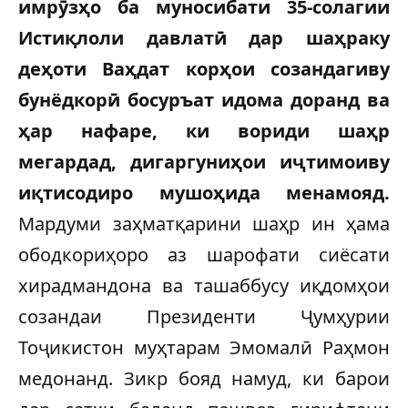
имрӯзҳо ба муносибати 35-солагии
Истиқлоли давлатӣ дар шаҳраку
деҳоти Ваҳдат корҳои созандагиву
бунёдкорӣ босуръат идома доранд ва
ҳар нафаре, ки вориди шаҳр
мегардад, дигаргуниҳои иҷтимоиву
иқтисодиро мушоҳида менамояд.
Мардуми заҳматқарини шаҳр ин ҳама
ободкориҳоро аз шарофати сиёсати
хирадмандона ва ташаббусу иқдомҳои
созандаи Президенти Ҷумҳурии
Тоҷикистон муҳтарам Эмомалӣ Раҳмон
медонанд. Зикр бояд намуд, ки барои