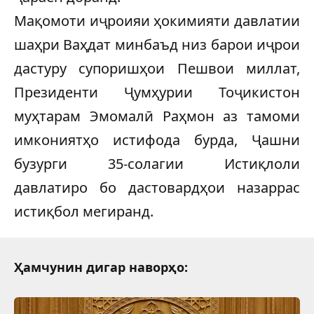
Мақомоти иҷроияи ҳокимияти давлатии
шаҳри Ваҳдат минбаъд низ барои иҷрои
дастуру супоришҳои Пешвои миллат,
Президенти Ҷумҳурии Тоҷикистон
муҳтарам Эмомалӣ Раҳмон аз тамоми
имкониятҳо истифода бурда, Ҷашни
бузурги 35-солагии Истиқлоли
давлатиро бо дастовардҳои назаррас
истиқбол мегиранд.
Ҳамчунин дигар наворҳо: