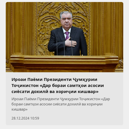
Ироаи Паёми Президенти Ҷумҳурии
Тоҷикистон «Дар бораи самтҳои асосии
сиёсати дохилӣ ва хориҷии кишвар»
Ироаи Паёми Президенти Ҷумҳурии Тоҷикистон «Дар
бораи самтҳои асосии сиёсати дохилӣ ва хориҷии
кишвар»
28.12.2024 10:59