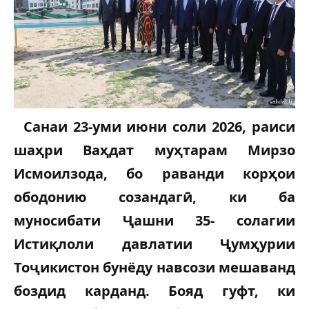
Санаи 23-уми июни соли 2026, раиси
шаҳри Ваҳдат муҳтарам Мирзо
Исмоилзода, бо раванди корҳои
ободонию созандагӣ, ки ба
муносибати Ҷашни 35- солагии
Истиқлоли давлатии Ҷумҳурии
Тоҷикистон бунёду навсози мешаванд
боздид карданд. Бояд гуфт, ки