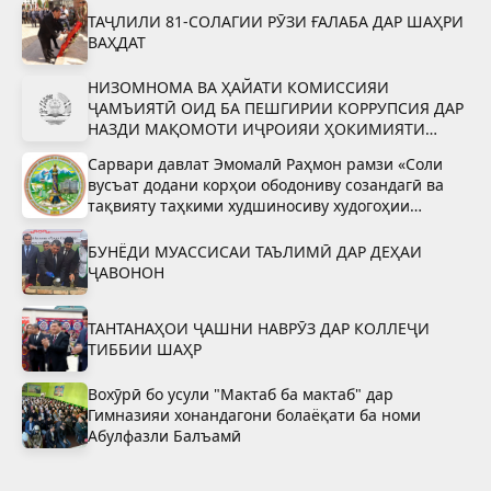
ТАҶЛИЛИ 81-СОЛАГИИ РӮЗИ ҒАЛАБА ДАР ШАҲРИ
ВАҲДАТ
НИЗОМНОМА ВА ҲАЙАТИ КОМИССИЯИ
ҶАМЪИЯТӢ ОИД БА ПЕШГИРИИ КОРРУПСИЯ ДАР
НАЗДИ МАҚОМОТИ ИҶРОИЯИ ҲОКИМИЯТИ
ДАВЛАТИИ ШАҲРИ ВАҲДАТ
Сарвари давлат Эмомалӣ Раҳмон рамзи «Соли
вусъат додани корҳои ободониву созандагӣ ва
тақвияту таҳкими худшиносиву худогоҳии
миллӣ»-ро тасдиқ намуданд
БУНЁДИ МУАССИСАИ ТАЪЛИМӢ ДАР ДЕҲАИ
ҶАВОНОН
ТАНТАНАҲОИ ҶАШНИ НАВРӮЗ ДАР КОЛЛЕҶИ
ТИББИИ ШАҲР
Вохӯрӣ бо усули "Мактаб ба мактаб" дар
Гимназияи хонандагони болаёқати ба номи
Абулфазли Балъамӣ