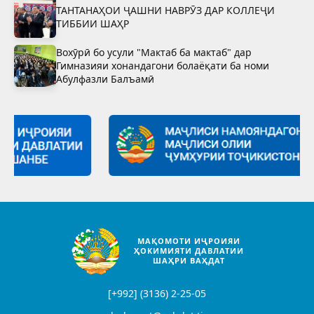
ТАНТАНАҲОИ ҶАШНИ НАВРӮЗ ДАР КОЛЛЕҶИ
ТИББИИ ШАҲР
Вохӯрӣ бо усули "Мактаб ба мактаб" дар
Гимназияи хонандагони болаёқати ба номи
Абулфазли Балъамӣ
МАҚОМОТИ ИҶРОИЯИ
ҲОКИМИЯТИ ДАВЛАТИИ
ШАҲРИ ВАҲДАТ
[+992] (3136) 2-25-05