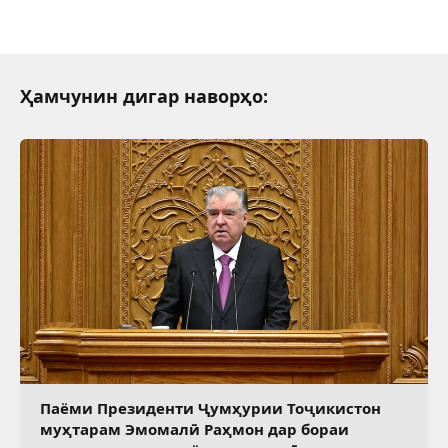
Ҳамчунин дигар наворҳо:
Паёми Президенти Ҷумҳурии Тоҷикистон
муҳтарам Эмомалӣ Раҳмон дар бораи