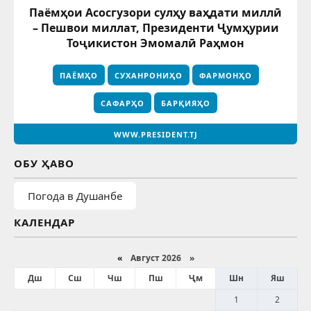
Паёмҳои Асосгузори сулҳу ваҳдати миллӣ
– Пешвои миллат, Президенти Ҷумҳурии
Тоҷикистон Эмомалӣ Раҳмон
ПАЁМҲО
СУХАНРОНИҲО
ФАРМОНҲО
САФАРҲО
БАРҚИЯҲО
WWW.PRESIDENT.TJ
ОБУ ҲАВО
Погода в Душанбе
КАЛЕНДАР
«
Август 2026 »
Дш
Сш
Чш
Пш
Ҷм
Шн
Яш
1
2