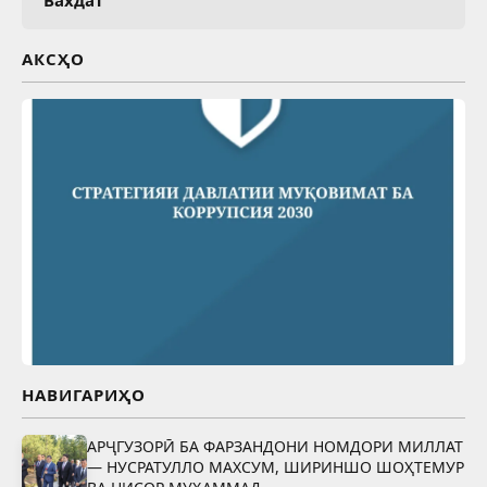
Вахдат
АКСҲО
НАВИГАРИҲО
АРҶГУЗОРӢ БА ФАРЗАНДОНИ НОМДОРИ МИЛЛАТ
— НУСРАТУЛЛО МАХСУМ, ШИРИНШО ШОҲТЕМУР