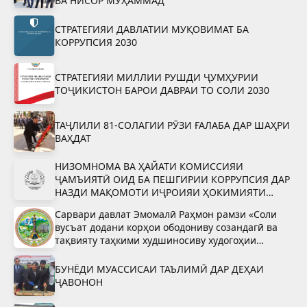
ВА НИСОР МУҲАММАД
СТРАТЕГИЯИ ДАВЛАТИИ МУҚОВИМАТ БА
КОРРУПСИЯ 2030
СТРАТЕГИЯИ МИЛЛИИ РУШДИ ҶУМҲУРИИ
ТОҶИКИСТОН БАРОИ ДАВРАИ ТО СОЛИ 2030
ТАҶЛИЛИ 81-СОЛАГИИ РӮЗИ ҒАЛАБА ДАР ШАҲРИ
ВАҲДАТ
НИЗОМНОМА ВА ҲАЙАТИ КОМИССИЯИ
ҶАМЪИЯТӢ ОИД БА ПЕШГИРИИ КОРРУПСИЯ ДАР
НАЗДИ МАҚОМОТИ ИҶРОИЯИ ҲОКИМИЯТИ
ДАВЛАТИИ ШАҲРИ ВАҲДАТ
Сарвари давлат Эмомалӣ Раҳмон рамзи «Соли
вусъат додани корҳои ободониву созандагӣ ва
тақвияту таҳкими худшиносиву худогоҳии
миллӣ»-ро тасдиқ намуданд
БУНЁДИ МУАССИСАИ ТАЪЛИМӢ ДАР ДЕҲАИ
ҶАВОНОН