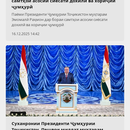
самтҳои асосии сиёсати дохилӣ ва хориҷии
ҷумҳурӣ
Паёми Президенти Ҷумҳурии Тоҷикистон муҳтарам
Эмомалӣ Раҳмон дар бораи самтҳои асосии сиёсати
дохилӣ ва хориҷии ҷумҳурӣ
16.12.2025 14:42
Суханронии Президенти Ҷумҳурии
Тоҷикистон, Пешвои миллат муҳтарам