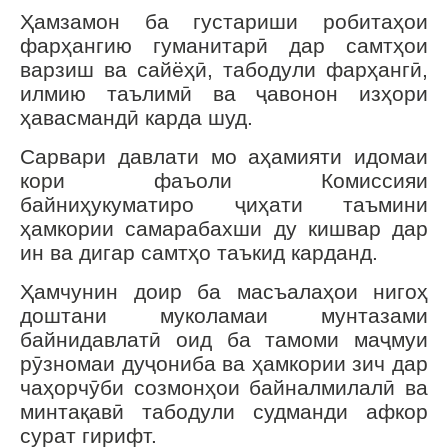
Ҳамзамон ба густариши робитаҳои
фарҳангию гуманитарӣ дар самтҳои
варзиш ва сайёҳӣ, табодули фарҳангӣ,
илмию таълимӣ ва ҷавонон изҳори
ҳавасмандӣ карда шуд.
Сарвари давлати мо аҳамияти идомаи
кори фаъоли Комиссияи
байниҳукуматиро ҷиҳати таъмини
ҳамкории самарабахши ду кишвар дар
ин ва дигар самтҳо таъкид карданд.
Ҳамчунин доир ба масъалаҳои нигоҳ
доштани муколамаи мунтазами
байнидавлатӣ оид ба тамоми маҷмуи
рӯзномаи дуҷониба ва ҳамкории зич дар
чаҳорчӯби созмонҳои байналмилалӣ ва
минтақавӣ табодули судманди афкор
сурат гирифт.