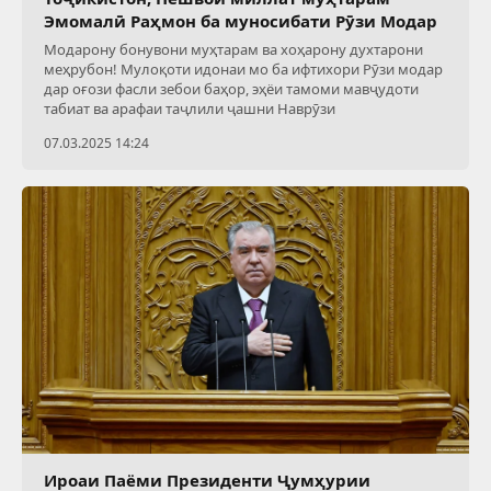
Эмомалӣ Раҳмон ба муносибати Рӯзи Модар
Модарону бонувони муҳтарам ва хоҳарону духтарони
меҳрубон! Мулоқоти идонаи мо ба ифтихори Рӯзи модар
дар оғози фасли зебои баҳор, эҳёи тамоми мавҷудоти
табиат ва арафаи таҷлили ҷашни Наврӯзи
07.03.2025 14:24
Ироаи Паёми Президенти Ҷумҳурии