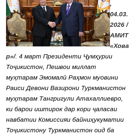
,
04.03.
2026 /
АМИТ
«Хова
р»/
.
4 март Президенти Ҷумҳурии
Тоҷикистон, Пешвои миллат
муҳтарам Эмомалӣ Раҳмон муовини
Раиси Девони Вазирони Туркманистон
муҳтарам Тангригули Атахаллиевро,
ки барои иштирок дар кори ҷаласаи
навбатии Комиссияи байниҳукуматии
Тоҷикистону Туркманистон оид ба