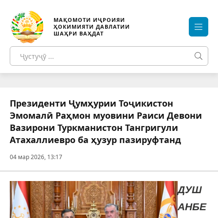
МАҚОМОТИ ИҶРОИЯИ
ҲОКИМИЯТИ ДАВЛАТИИ
ШАҲРИ ВАҲДАТ
Президенти Ҷумҳурии Тоҷикистон
Эмомалӣ Раҳмон муовини Раиси Девони
Вазирони Туркманистон Тангригули
Атахаллиевро ба ҳузур пазируфтанд
04 мар 2026, 13:17
ДУШ
АНБЕ