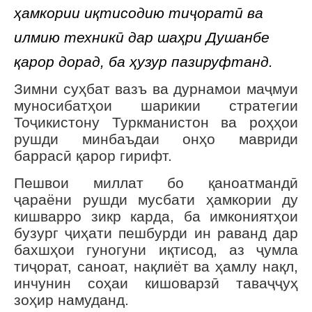
ҳамкории иқтисодию тиҷоратӣ ва
илмию техникӣ дар шаҳри Душанбе
қарор дорад, ба ҳузур пазируфтанд.
Зимни суҳбат вазъ ва дурнамои маҷмуи
муносибатҳои шарикии стратегии
Тоҷикистону Туркманистон ва роҳҳои
рушди минбаъдаи онҳо мавриди
баррасӣ қарор гирифт.
Пешвои миллат бо қаноатмандӣ
ҷараёни рушди мусбати ҳамкории ду
кишварро зикр карда, ба имкониятҳои
бузург ҷиҳати пешбурди ин раванд дар
бахшҳои гуногуни иқтисод, аз ҷумла
тиҷорат, саноат, нақлиёт ва ҳамлу нақл,
инчунин соҳаи кишоварзӣ таваҷҷуҳ
зоҳир намуданд.