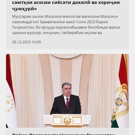
самтҳои асосии сиёсати дохилӣ ва хориҷии
ҷумҳурӣ»
Муҳтарам аъзои Маҷлиси миллӣ ва вакилони Маҷлиси
намояндагон! Ҳамватанони азиз! Соли 2023 барои
Тоҷикистон, бо вуҷуди мураккабшавии бесобиқаи вазъи
ҷаҳони муосир, инчунин, тағйирёбии иқлим ва
28.12.2023 16:00
Паёми Президенти Ҷумҳурии Тоҷикистон