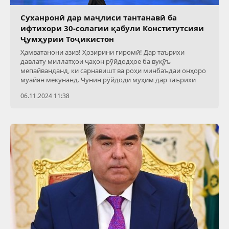
Суханронӣ дар маҷлиси тантанавӣ ба
ифтихори 30-солагии қабули Конститутсияи
Ҷумҳурии Тоҷикистон
Ҳамватанони азиз! Ҳозирини гиромӣ! Дар таърихи
давлату миллатҳои ҷаҳон рӯйдодҳое ба вуқӯъ
мепайванданд, ки сарнавишт ва роҳи минбаъдаи онҳоро
муайян мекунанд. Чунин рӯйдоди муҳим дар таърихи
06.11.2024 11:38