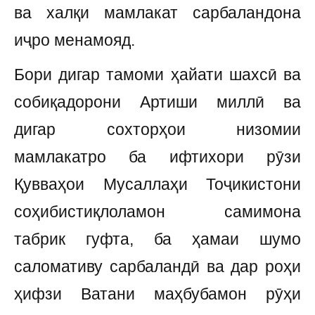
ва халқи мамлакат сарбаландона
иҷро менамояд.
Бори дигар тамоми ҳайати шахсӣ ва
собиқадорони Артиши миллӣ ва
дигар сохторҳои низомии
мамлакатро ба ифтихори рӯзи
Қувваҳои Мусаллаҳи Тоҷикистони
соҳибистиқлоламон самимона
табрик гуфта, ба ҳамаи шумо
саломативу сарбаландӣ ва дар роҳи
ҳифзи Ватани маҳбубамон рӯҳи