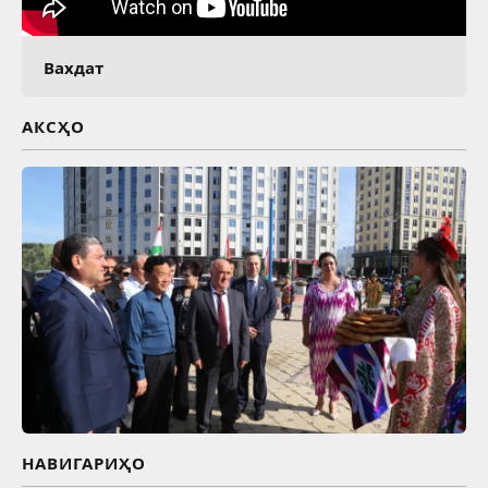
Вахдат
АКСҲО
НАВИГАРИҲО