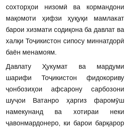
сохторҳои низомӣ ва кормандони
мақомоти ҳифзи ҳуқуқи мамлакат
барои хизмати содиқона ба давлат ва
халқи Тоҷикистон сипосу миннатдорӣ
баён менамоям.
Давлату Ҳукумат ва мардуми
шарифи Тоҷикистон фидокориву
ҷонбозиҳои афсарону сарбозони
шуҷои Ватанро ҳаргиз фаромӯш
намекунанд ва хотираи неки
ҷавонмардонеро, ки барои барқарор