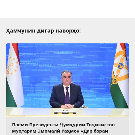
Ҳамчунин дигар наворҳо:
Паёми Президенти Ҷумҳурии Тоҷикистон
муҳтарам Эмомалӣ Раҳмон «Дар бораи