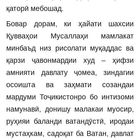
қаторӣ мебошад.
Бовар дорам, ки ҳайати шахсии
Қувваҳои Мусаллаҳи мамлакат
минбаъд низ рисолати муқаддас ва
қарзи ҷавонмардии худ – ҳифзи
амнияти давлату ҷомеа, зиндагии
осоишта ва заҳмати созандаи
мардуми Тоҷикистонро бо интизоми
намунавӣ, донишу малакаи муосир,
руҳияи баланди ватандӯстӣ, иродаи
мустаҳкам, садоқат ба Ватан, давлат