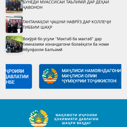
БУНЁДИ МУАССИСАИ ТАЪЛИМӢ ДАР ДЕҲАИ
ҶАВОНОН
ТАНТАНАҲОИ ҶАШНИ НАВРӮЗ ДАР КОЛЛЕҶИ
ТИББИИ ШАҲР
Вохӯрӣ бо усули "Мактаб ба мактаб" дар
Гимназияи хонандагони болаёқати ба номи
Абулфазли Балъамӣ
МАҚОМОТИ ИҶРОИЯИ
ҲОКИМИЯТИ ДАВЛАТИИ
ШАҲРИ ВАҲДАТ