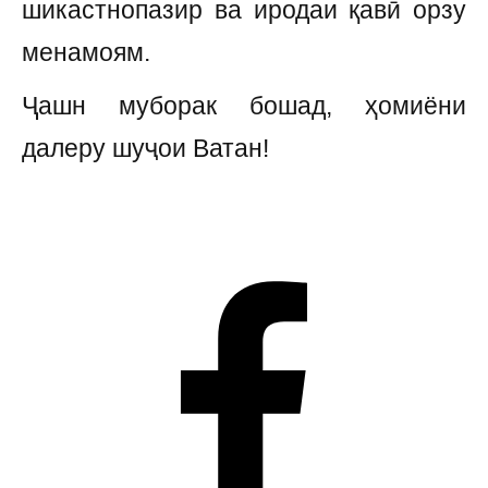
шикастнопазир ва иродаи қавӣ орзу
менамоям.
Ҷашн муборак бошад, ҳомиёни
далеру шуҷои Ватан!