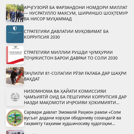
АРҶГУЗОРӢ БА ФАРЗАНДОНИ НОМДОРИ МИЛЛАТ
— НУСРАТУЛЛО МАХСУМ, ШИРИНШО ШОҲТЕМУР
ВА НИСОР МУҲАММАД
СТРАТЕГИЯИ ДАВЛАТИИ МУҚОВИМАТ БА
КОРРУПСИЯ 2030
СТРАТЕГИЯИ МИЛЛИИ РУШДИ ҶУМҲУРИИ
ТОҶИКИСТОН БАРОИ ДАВРАИ ТО СОЛИ 2030
ТАҶЛИЛИ 81-СОЛАГИИ РӮЗИ ҒАЛАБА ДАР ШАҲРИ
ВАҲДАТ
НИЗОМНОМА ВА ҲАЙАТИ КОМИССИЯИ
ҶАМЪИЯТӢ ОИД БА ПЕШГИРИИ КОРРУПСИЯ ДАР
НАЗДИ МАҚОМОТИ ИҶРОИЯИ ҲОКИМИЯТИ
ДАВЛАТИИ ШАҲРИ ВАҲДАТ
Сарвари давлат Эмомалӣ Раҳмон рамзи «Соли
вусъат додани корҳои ободониву созандагӣ ва
тақвияту таҳкими худшиносиву худогоҳии
миллӣ»-ро тасдиқ намуданд