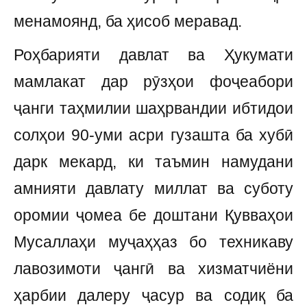
менамоянд, ба ҳисоб меравад.
Роҳбарияти давлат ва Ҳукумати
мамлакат дар рӯзҳои фоҷеабори
ҷанги таҳмилии шаҳрвандии ибтидои
солҳои 90-уми асри гузашта ба хубӣ
дарк мекард, ки таъмин намудани
амнияти давлату миллат ва суботу
оромии ҷомеа бе доштани Қувваҳои
Мусаллаҳи муҷаҳҳаз бо техникаву
лавозимоти ҷангӣ ва хизматчиёни
ҳарбии далеру ҷасур ва содиқ ба