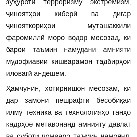
зуҳуроти терроризму экстремизм,
ҷиноятҳои киберӣ ва дигар
ҷинояткориҳои муташаккили
фаромиллӣ моро водор месозад, ки
барои таъмин намудани амнияти
мудофиавии кишварамон тадбирҳои
иловагӣ андешем.
Ҳамчунин, хотирнишон месозам, ки
дар замони пешрафти бесобиқаи
илму техника ва технологияҳо танҳо
кадрҳое метавонанд амнияту давлат
ва суботи ҷомеаро таъмин намоянд,