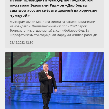
муҳтарам Эмомалӣ Раҳмон «Дар бораи
самтҳои асосии сиёсати дохилӣ ва хориҷии
ҷумҳурӣ»
Муҳтарам аъзои Маҷлиси миллӣ ва вакилони Маҷлиси
намояндагон! Ҳамватанони азиз! Соли 2022 барои
Тоҷикистони мо, дар маҷмӯъ, соли бобарор буд. Ба
шарофати заҳмати содиқонаи мардуми кишвар раванди
23.12.2022 12:30