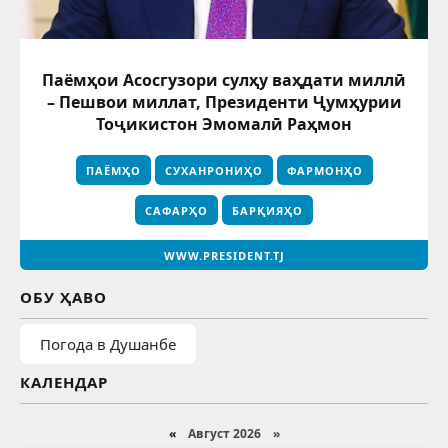
Паёмҳои Асосгузори сулҳу ваҳдати миллӣ
– Пешвои миллат, Президенти Ҷумҳурии
Тоҷикистон Эмомалӣ Раҳмон
ПАЁМҲО
СУХАНРОНИҲО
ФАРМОНҲО
САФАРҲО
БАРҚИЯҲО
WWW.PRESIDENT.TJ
ОБУ ҲАВО
Погода в Душанбе
КАЛЕНДАР
«
Август 2026 »