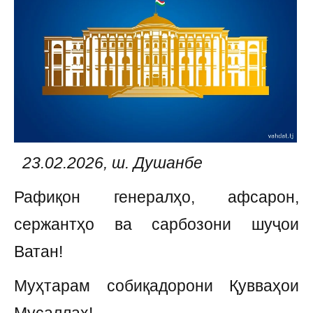
23.02.2026, ш. Душанбе
Рафиқон генералҳо, афсарон,
сержантҳо ва сарбозони шуҷои
Ватан!
Муҳтарам собиқадорони Қувваҳои