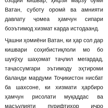
озодии кишвар, ҳифзи марзу буми
Ватан, суботу оромӣ ва амнияти
давлату ҷомеа ҳамчун сипари
боэътимод хизмат карда истодаанд.
Ҷашни ҳомиёни Ватан, ки ҳар сол дар
кишвари соҳибистиқлоли мо бо
шукӯҳу шаҳомат таҷлил мегардад,
таҷассумгари эътимоду эҳтироми
баланди мардуми Тоҷикистон нисбат
ба шахсоне, ки хизмати ҳарбиро
ҳамчун рисолати муқаддас ва
масъулияти пурифтихор иҷро