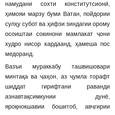
намудани сохти конститутсионӣ,
ҳимояи марзу буми Ватан, пойдории
сулҳу субот ва ҳифзи зиндагии орому
осоиштаи сокинони мамлакат ҷони
худро нисор кардаанд, ҳамеша пос
медоранд.
Вазъи мураккабу ташвишовари
минтақа ва ҷаҳон, аз ҷумла торафт
шиддат гирифтани раванди
азнавтақсимкунии дунё,
яроқнокшавии бошитоб, авҷгирии