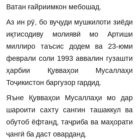
Ватан ғайриимкон мебошад.
Аз ин рӯ, бо вуҷуди мушкилоти зиёди
иқтисодиву молиявӣ мо Артиши
миллиро таъсис додем ва 23-юми
феврали соли 1993 аввалин гузашти
ҳарбии Қувваҳои Мусаллаҳи
Тоҷикистон баргузор гардид.
Яъне Қувваҳои Мусаллаҳи мо дар
шароити сахту сангин ташаккул ва
обутоб ёфтанд, таҷриба ва маҳорати
ҷангӣ ба даст оварданд.