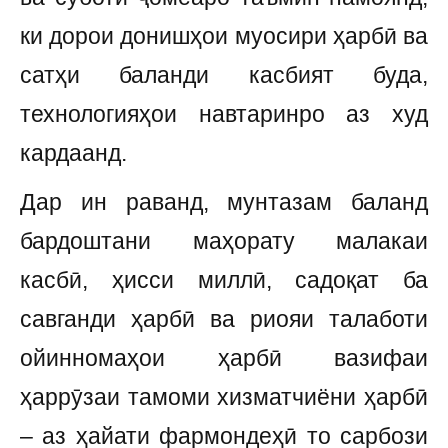
ки дорои донишҳои муосири ҳарбӣ ва
сатҳи баланди касбият буда,
технологияҳои навтаринро аз худ
кардаанд.
Дар ин раванд, мунтазам баланд
бардоштани маҳорату малакаи
касбӣ, ҳисси миллӣ, садоқат ба
савганди ҳарбӣ ва риояи талаботи
ойинномаҳои ҳарбӣ вазифаи
ҳаррӯзаи тамоми хизматчиёни ҳарбӣ
– аз ҳайати фармондеҳӣ то сарбози