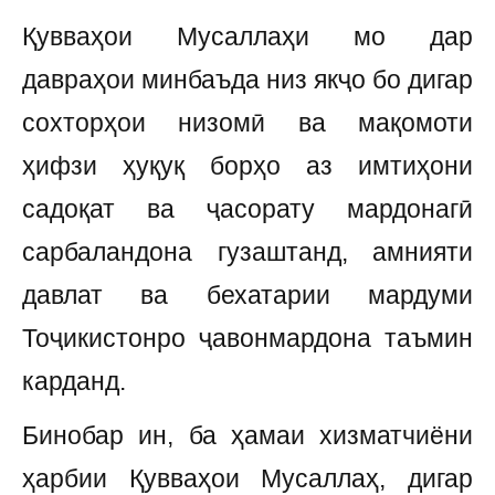
Қувваҳои Мусаллаҳи мо дар
давраҳои минбаъда низ якҷо бо дигар
сохторҳои низомӣ ва мақомоти
ҳифзи ҳуқуқ борҳо аз имтиҳони
садоқат ва ҷасорату мардонагӣ
сарбаландона гузаштанд, амнияти
давлат ва бехатарии мардуми
Тоҷикистонро ҷавонмардона таъмин
карданд.
Бинобар ин, ба ҳамаи хизматчиёни
ҳарбии Қувваҳои Мусаллаҳ, дигар