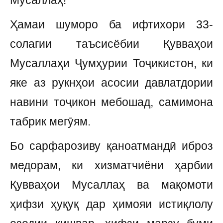
Мусаллаҳ!
Ҳамаи шуморо ба ифтихори 33-
солагии таъсисёбии Қувваҳои
Мусаллаҳи Ҷумҳурии Тоҷикистон, ки
яке аз рукнҳои асосии давлатдории
навини тоҷикон мебошад, самимона
табрик мегӯям.
Бо сарфарозиву қаноатмандӣ иброз
медорам, ки хизматчиёни ҳарбии
Қувваҳои Мусаллаҳ ва мақомоти
ҳифзи ҳуқуқ дар ҳимояи истиқлолу