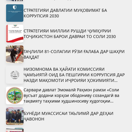
СТРАТЕГИЯИ ДАВЛАТИИ МУҚОВИМАТ БА
КОРРУПСИЯ 2030
СТРАТЕГИЯИ МИЛЛИИ РУШДИ ҶУМҲУРИИ
ТОҶИКИСТОН БАРОИ ДАВРАИ ТО СОЛИ 2030
ТАҶЛИЛИ 81-СОЛАГИИ РӮЗИ ҒАЛАБА ДАР ШАҲРИ
ВАҲДАТ
НИЗОМНОМА ВА ҲАЙАТИ КОМИССИЯИ
ҶАМЪИЯТӢ ОИД БА ПЕШГИРИИ КОРРУПСИЯ ДАР
НАЗДИ МАҚОМОТИ ИҶРОИЯИ ҲОКИМИЯТИ
ДАВЛАТИИ ШАҲРИ ВАҲДАТ
Сарвари давлат Эмомалӣ Раҳмон рамзи «Соли
вусъат додани корҳои ободониву созандагӣ ва
тақвияту таҳкими худшиносиву худогоҳии
миллӣ»-ро тасдиқ намуданд
БУНЁДИ МУАССИСАИ ТАЪЛИМӢ ДАР ДЕҲАИ
ҶАВОНОН