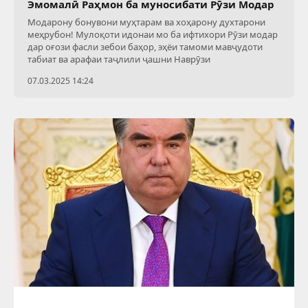
Эмомалӣ Раҳмон ба муносибати Рӯзи Модар
Модарону бонувони муҳтарам ва хоҳарону духтарони
меҳрубон! Мулоқоти идонаи мо ба ифтихори Рӯзи модар
дар оғози фасли зебои баҳор, эҳёи тамоми мавҷудоти
табиат ва арафаи таҷлили ҷашни Наврӯзи
07.03.2025 14:24