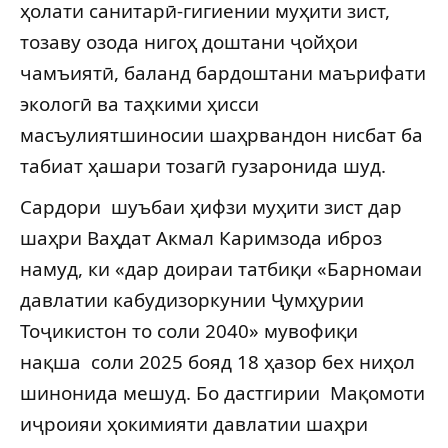
ҳолати санитарӣ-гигиении муҳити зист,
тозаву озода нигоҳ доштани ҷойҳои
чамъиятӣ, баланд бардоштани маърифати
экологӣ ва таҳкими ҳисси
масъулиятшиносии шаҳрвандон нисбат ба
табиат ҳашари тозагӣ гузаронида шуд.
Сардори шуъбаи ҳифзи муҳити зист дар
шаҳри Ваҳдат Акмал Каримзода иброз
намуд, ки «дар доираи татбиқи «Барномаи
давлатии кабудизоркунии Ҷумҳурии
Тоҷикистон то соли 2040» мувофиқи
нақша соли 2025 бояд 18 ҳазор бех ниҳол
шинонида мешуд. Бо дастгирии Мақомоти
иҷроияи ҳокимияти давлатии шаҳри