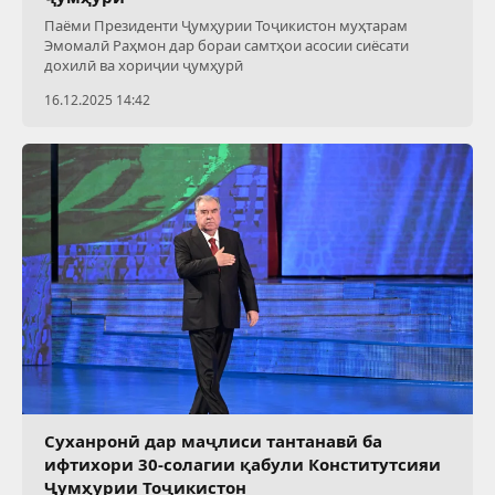
Паёми Президенти Ҷумҳурии Тоҷикистон муҳтарам
Эмомалӣ Раҳмон дар бораи самтҳои асосии сиёсати
дохилӣ ва хориҷии ҷумҳурӣ
16.12.2025 14:42
Суханронӣ дар маҷлиси тантанавӣ ба
ифтихори 30-солагии қабули Конститутсияи
Ҷумҳурии Тоҷикистон