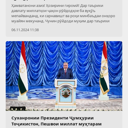
Ҳамватанони азиз! Ҳозирини гиромӣ! Дар таърихи
давлату миллатҳои ҷаҳон рӯйдодҳое ба вуқӯъ
мепайванданд, ки сарнавишт ва роҳи минбаъдаи онҳоро
муайян мекунанд. Чунин рӯйдоди муҳим дар таърихи
06.11.2024 11:38
Суханронии Президенти Ҷумҳурии
Тоҷикистон, Пешвои миллат муҳтарам