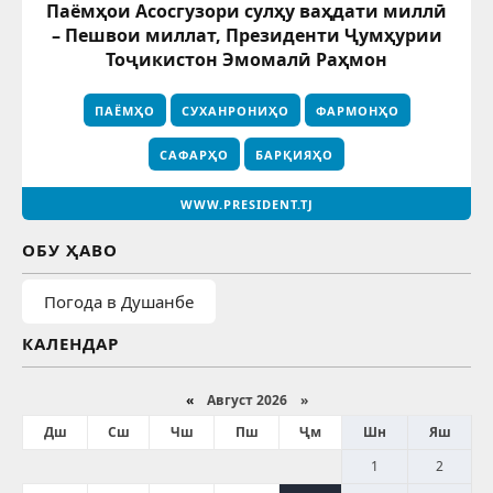
Паёмҳои Асосгузори сулҳу ваҳдати миллӣ
– Пешвои миллат, Президенти Ҷумҳурии
Тоҷикистон Эмомалӣ Раҳмон
ПАЁМҲО
СУХАНРОНИҲО
ФАРМОНҲО
САФАРҲО
БАРҚИЯҲО
WWW.PRESIDENT.TJ
ОБУ ҲАВО
Погода в Душанбе
КАЛЕНДАР
«
Август 2026 »
Дш
Сш
Чш
Пш
Ҷм
Шн
Яш
1
2