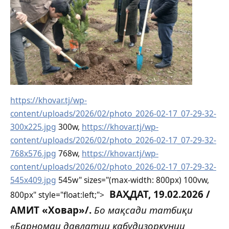
https://khovar.tj/wp-
content/uploads/2026/02/photo_2026-02-17_07-29-32-
300x225.jpg
300w,
https://khovar.tj/wp-
content/uploads/2026/02/photo_2026-02-17_07-29-32-
768x576.jpg
768w,
https://khovar.tj/wp-
content/uploads/2026/02/photo_2026-02-17_07-29-32-
545x409.jpg
545w" sizes="(max-width: 800px) 100vw,
ВАҲДАТ, 19.02.2026 /
800px" style="float:left;">
АМИТ «Ховар»/.
Бо мақсади татбиқи
«Барномаи давлатии кабудизоркунии