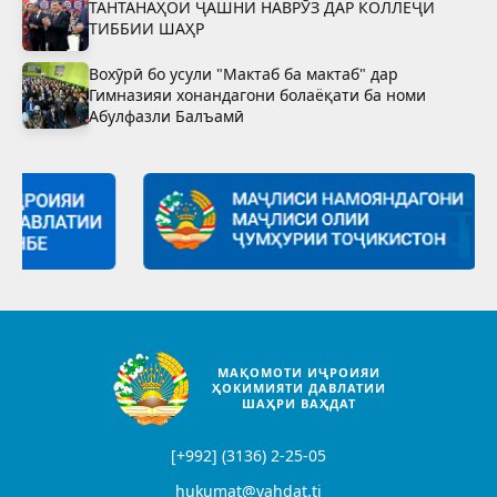
ТАНТАНАҲОИ ҶАШНИ НАВРӮЗ ДАР КОЛЛЕҶИ
ТИББИИ ШАҲР
Вохӯрӣ бо усули "Мактаб ба мактаб" дар
Гимназияи хонандагони болаёқати ба номи
Абулфазли Балъамӣ
МАҚОМОТИ ИҶРОИЯИ
ҲОКИМИЯТИ ДАВЛАТИИ
ШАҲРИ ВАҲДАТ
[+992] (3136) 2-25-05
hukumat@vahdat.tj