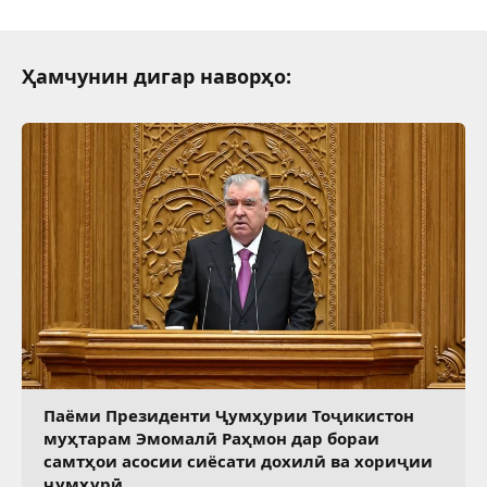
Ҳамчунин дигар наворҳо:
Паёми Президенти Ҷумҳурии Тоҷикистон
муҳтарам Эмомалӣ Раҳмон дар бораи
самтҳои асосии сиёсати дохилӣ ва хориҷии
ҷумҳурӣ