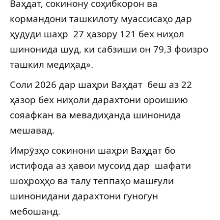
Ваҳдат, сокинону соҳибкорон ва
кормандони ташкилоту муассисаҳо дар
ҳудуди шаҳр 27 ҳазору 121 бех ниҳол
шинонида шуд, ки сабзиши он 79,3 фоизро
ташкил медиҳад».
Соли 2026 дар шаҳри Ваҳдат беш аз 22
ҳазор бех ниҳоли дарахтони ороишию
сояафкан ва мевадиҳанда шинонида
мешавад.
Имрӯзҳо сокинони шаҳри Ваҳдат бо
истифода аз ҳавои мусоид дар шафати
шоҳроҳҳо ва талу теппаҳо машғули
шинонидани дарахтони гуногун
мебошанд.