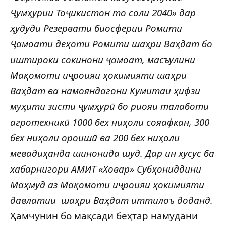
Ҷумҳурии Тоҷикистон то соли 2040» дар
ҳудуди Резервати биосферии Ромити
Ҷамоати деҳоти Ромити шаҳри Ваҳдат бо
иштироки сокинони ҷамоат, масъулини
Мақомоти иҷроияи
ҳокимият
и шаҳри
Ваҳдат ва намояндагони Кумитаи ҳифзи
муҳити зисти ҷумҳурӣ бо риояи талаботи
агротехникӣ 1000 бех ниҳоли сояафкан, 300
бех ниҳоли ороишӣ ва 200 бех ниҳоли
мевадиҳанда шинонида шуд. Дар ин хусус ба
хабарнигори АМИТ «Ховар» Субҳониддини
Маҳмуд аз Мақомоти иҷроияи ҳокимияти
давлатии шаҳри Ваҳдат иттилоъ доданд.
Ҳамчунин бо мақсади беҳтар намудани