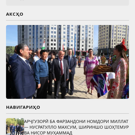
АКСҲО
НАВИГАРИҲО
АРҶГУЗОРӢ БА ФАРЗАНДОНИ НОМДОРИ МИЛЛАТ
— НУСРАТУЛЛО МАХСУМ, ШИРИНШО ШОҲТЕМУР
ВА НИСОР МУҲАММАД