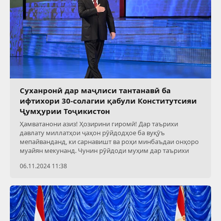
Суханронӣ дар маҷлиси тантанавӣ ба
ифтихори 30-солагии қабули Конститутсияи
Ҷумҳурии Тоҷикистон
Ҳамватанони азиз! Ҳозирини гиромӣ! Дар таърихи
давлату миллатҳои ҷаҳон рӯйдодҳое ба вуқӯъ
мепайванданд, ки сарнавишт ва роҳи минбаъдаи онҳоро
муайян мекунанд. Чунин рӯйдоди муҳим дар таърихи
06.11.2024 11:38