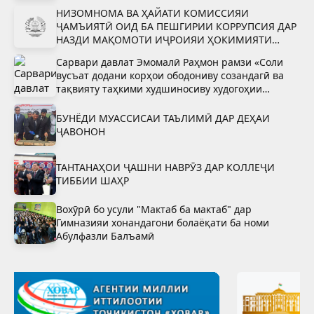
НИЗОМНОМА ВА ҲАЙАТИ КОМИССИЯИ
ҶАМЪИЯТӢ ОИД БА ПЕШГИРИИ КОРРУПСИЯ ДАР
НАЗДИ МАҚОМОТИ ИҶРОИЯИ ҲОКИМИЯТИ
ДАВЛАТИИ ШАҲРИ ВАҲДАТ
Сарвари давлат Эмомалӣ Раҳмон рамзи «Соли
вусъат додани корҳои ободониву созандагӣ ва
тақвияту таҳкими худшиносиву худогоҳии
миллӣ»-ро тасдиқ намуданд
БУНЁДИ МУАССИСАИ ТАЪЛИМӢ ДАР ДЕҲАИ
ҶАВОНОН
ТАНТАНАҲОИ ҶАШНИ НАВРӮЗ ДАР КОЛЛЕҶИ
ТИББИИ ШАҲР
Вохӯрӣ бо усули "Мактаб ба мактаб" дар
Гимназияи хонандагони болаёқати ба номи
Абулфазли Балъамӣ