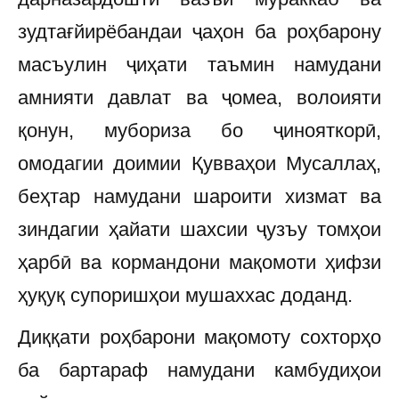
зудтағйирёбандаи ҷаҳон ба роҳбарону
масъулин ҷиҳати таъмин намудани
амнияти давлат ва ҷомеа, волоияти
қонун, мубориза бо ҷинояткорӣ,
омодагии доимии Қувваҳои Мусаллаҳ,
беҳтар намудани шароити хизмат ва
зиндагии ҳайати шахсии ҷузъу томҳои
ҳарбӣ ва кормандони мақомоти ҳифзи
ҳуқуқ супоришҳои мушаххас доданд.
Диққати роҳбарони мақомоту сохторҳо
ба бартараф намудани камбудиҳои