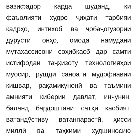
вазифадор карда шуданд, ки
фаъолияти худро ҷиҳати тарбияи
кадрҳо, интихоб ва ҷобаҷогузории
дурусти онҳо, омода намудани
мутахассисони соҳибкасб дар самти
истифодаи таҷҳизоту технологияҳои
муосир, рушди саноати мудофиавии
кишвар, рақамикунонӣ ва таъмини
амнияти киберии давлат, инчунин,
баланд бардоштани сатҳи касбият,
ватандӯстиву ватанпарастӣ, ҳисси
миллӣ ва таҳкими худшиносию