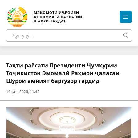
МАҚОМОТИ ИҶРОИЯИ
ҲОКИМИЯТИ ДАВЛАТИИ
ШАҲРИ ВАҲДАТ
Таҳти раёсати Президенти Ҷумҳурии
Тоҷикистон Эмомалӣ Раҳмон ҷаласаи
Шурои амният баргузор гардид
19 фев 2026, 11:45