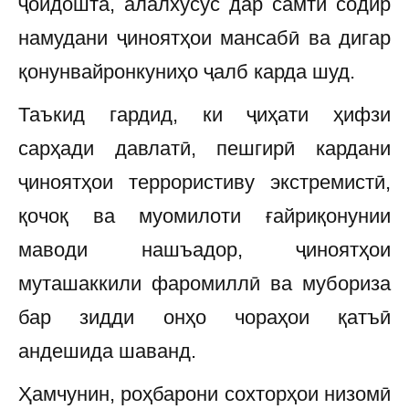
ҷойдошта, алалхусус дар самти содир
намудани ҷиноятҳои мансабӣ ва дигар
қонунвайронкуниҳо ҷалб карда шуд.
Таъкид гардид, ки ҷиҳати ҳифзи
сарҳади давлатӣ, пешгирӣ кардани
ҷиноятҳои террористиву экстремистӣ,
қочоқ ва муомилоти ғайриқонунии
маводи нашъадор, ҷиноятҳои
муташаккили фаромиллӣ ва мубориза
бар зидди онҳо чораҳои қатъӣ
андешида шаванд.
Ҳамчунин, роҳбарони сохторҳои низомӣ