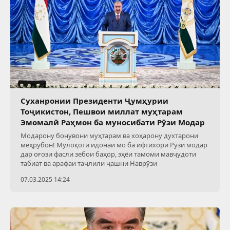
Суханронии Президенти Ҷумҳурии
Тоҷикистон, Пешвои миллат муҳтарам
Эмомалӣ Раҳмон ба муносибати Рӯзи Модар
Модарону бонувони муҳтарам ва хоҳарону духтарони
меҳрубон! Мулоқоти идонаи мо ба ифтихори Рӯзи модар
дар оғози фасли зебои баҳор, эҳёи тамоми мавҷудоти
табиат ва арафаи таҷлили ҷашни Наврӯзи
07.03.2025 14:24