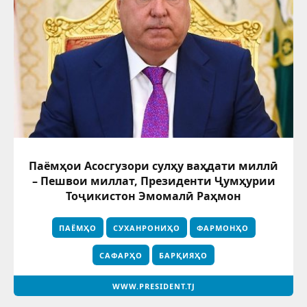
Паёмҳои Асосгузори сулҳу ваҳдати миллӣ
– Пешвои миллат, Президенти Ҷумҳурии
Тоҷикистон Эмомалӣ Раҳмон
ПАЁМҲО
СУХАНРОНИҲО
ФАРМОНҲО
САФАРҲО
БАРҚИЯҲО
WWW.PRESIDENT.TJ