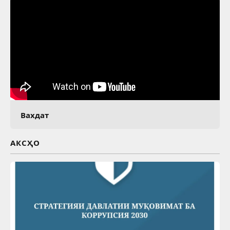
Вахдат
АКСҲО