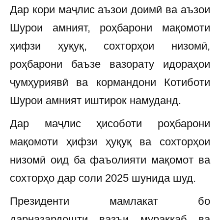
Дар кори маҷлис аъзои доимӣ ва аъзои
Шурои амният, роҳбарони мақомоти
ҳифзи ҳуқуқ, сохторҳои низомӣ,
роҳбарони баъзе вазорату идораҳои
ҷумҳуриявӣ ва кормандони Котиботи
Шурои амният иштирок намуданд.
Дар маҷлис ҳисоботи роҳбарони
мақомоти ҳифзи ҳуқуқ ва сохторҳои
низомӣ оид ба фаъолияти мақомот ва
сохторҳо дар соли 2025 шунида шуд.
Президенти мамлакат бо
дарназардошти вазъи мураккаб ва