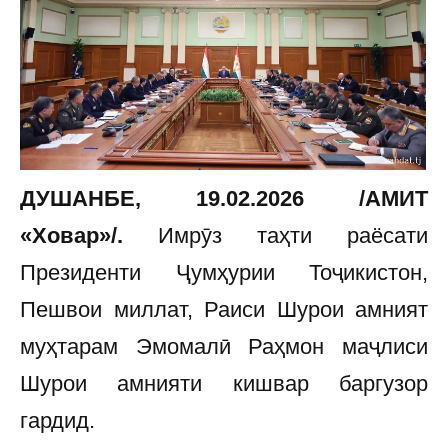
ДУШАНБЕ, 19.02.2026 /АМИТ
«Ховар»/.
Имрӯз таҳти раёсати
Президенти Ҷумҳурии Тоҷикистон,
Пешвои миллат, Раиси Шурои амният
муҳтарам Эмомалӣ Раҳмон маҷлиси
Шурои амнияти кишвар баргузор
гардид.