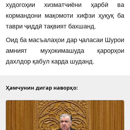
худогоҳии хизматчиёни ҳарбӣ ва
кормандони мақомоти хифзи ҳуқуқ ба
таври ҷиддӣ тақвият бахшанд.
Оид ба масъалаҳои дар ҷаласаи Шурои
амният муҳокимашуда қарорҳои
дахлдор қабул карда шуданд.
Ҳамчунин дигар наворҳо: