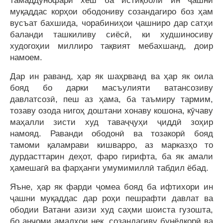
тамаддунофари хеш ба истиқболи ин ҷашни
муқаддас корҳои ободониву созандагиро боз ҳам
вусъат бахшида, чорабиниҳои ҷашниро дар сатҳи
баланди ташкиливу сиёсӣ, ки худшиносиву
худогоҳии миллиро тақвият мебахшанд, доир
намоем.
Дар ин раванд, ҳар як шаҳрванд ва ҳар як оила
бояд бо дарки масъулияти ватансозиву
давлатсозӣ, пеш аз ҳама, ба таъмиру тармим,
тозаву озода нигоҳ доштани хонаву кошона, кӯчаву
маҳалли зисти худ таваҷҷуҳи ҷиддӣ зоҳир
намояд. Раванди ободонӣ ва тозакорӣ бояд
тамоми қаламрави кишварро, аз марказҳо то
дурдасттарин деҳот, фаро гирифта, ба як амали
ҳамешагӣ ва фарҳанги умумимиллӣ табдил ёбад.
Яъне, ҳар як фарди ҷомеа бояд ба ифтихори ин
ҷашни муқаддас дар роҳи пешрафти давлат ва
ободии Ватани азизи худ саҳми шоиста гузошта,
бо анҷоми амалҳои нек, созандагиву бунёдкорӣ ва