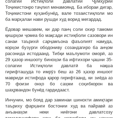
солагии Истиқлоли давлатии Ҷумҳурии
Тоҷикистонро таҷлил менамоянд. Ба ибораи дигар,
Тоҷикистони куҳанбунёд, вале тозаистиқлоли мо
ба марҳалаи нави рушди худ ворид мегардад.
Ёдовар мешавем, ки дар панҷ соли охир тамоми
қишрҳои ҷомеа бо мақсади истиқболи сазовори ин
санаи таърихӣ сарҷамъона фаъолият намуда,
корҳои бузурги ободониву созандагиро ба анҷом
расонида истодаанд. Тибқи маълумоти оморӣ, аз
29 ҳазор иншооту биноҳои ба ифтихори ҷашни 35-
солагии Истиқлоли давлатӣ ба нақша
гирифташуда то имрӯз беш аз 26 ҳазор иншоот
мавриди истифода қарор гирифтаанд, ки зиёда аз
70 фоизи онҳо бо саҳми соҳибкорон ва
шаҳрвандон бунёд гардидааст.
Инчунин, мо бояд дар заминаи шинохти амиқтари
таъриху фарҳанги бостонии худ ва пайравӣ аз
анъанаҳои неки ниёгони давлатсозу