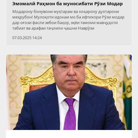
Эмомалӣ Раҳмон ба муносибати Рӯзи Модар
Модарону бонувони муҳтарам ва хоҳарону духтарони
меҳрубон! Мулоқоти идонаи мо ба ифтихори Рӯзи модар
дар оғози фасли зебои баҳор, эҳёи тамоми мавҷудоти
табиат ва арафаи таҷлили ҷашни Наврӯзи
07.03.2025 14:24