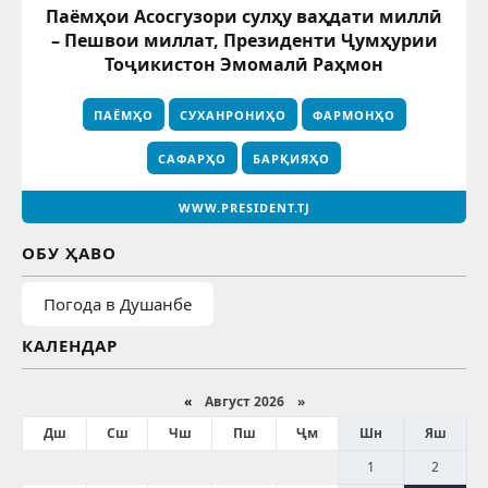
Паёмҳои Асосгузори сулҳу ваҳдати миллӣ
– Пешвои миллат, Президенти Ҷумҳурии
Тоҷикистон Эмомалӣ Раҳмон
ПАЁМҲО
СУХАНРОНИҲО
ФАРМОНҲО
САФАРҲО
БАРҚИЯҲО
WWW.PRESIDENT.TJ
ОБУ ҲАВО
Погода в Душанбе
КАЛЕНДАР
«
Август 2026 »
Дш
Сш
Чш
Пш
Ҷм
Шн
Яш
1
2