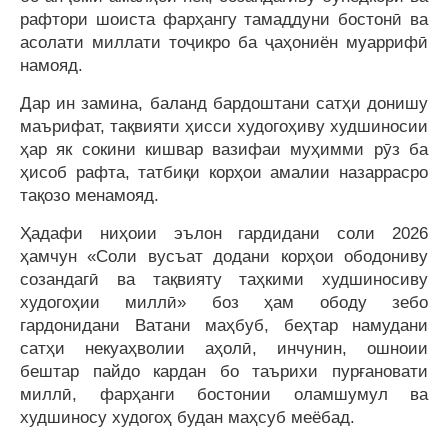
рафтори шоиста фарҳангу тамаддуни бостонӣ ва
асолати миллати тоҷикро ба ҷаҳониён муаррифӣ
намояд.
Дар ин замина, баланд бардоштани сатҳи донишу
маърифат, тақвияти ҳисси худогоҳиву худшиносии
ҳар як сокини кишвар вазифаи муҳимми рӯз ба
ҳисоб рафта, татбиқи корҳои амалии назаррасро
тақозо менамояд.
Ҳадафи ниҳоии эълон гардидани соли 2026
ҳамчун «Соли вусъат додани корҳои ободониву
созандагӣ ва тақвияту таҳкими худшиносиву
худогоҳии миллӣ» боз ҳам ободу зебо
гардонидани Ватани маҳбуб, беҳтар намудани
сатҳи некуаҳволии аҳолӣ, инчунин, ошноии
бештар пайдо кардан бо таърихи пурғановати
миллӣ, фарҳанги бостонии оламшумул ва
худшиносу худогоҳ будан маҳсуб меёбад.