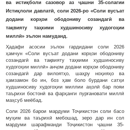
ва истиқболи сазовор аз ҷашни 35-солагии
Истиқлоли давлатӣ, соли 2026-ро «Соли вусъат
додани корҳои ободониву созандагӣ ва
тақвияту таҳкими худшиносиву худогоҳии
миллӣ» эълон намуданд.
Ҳадафи асосии эълон гардидани соли 2026
ҳамчун «Соли вусъат додани корҳои ободониву
созандагӣ ва тақвияту таҳкими худшиносиву
худогоҳии миллӣ» анҷом додани корҳои ободониву
созандагӣ дар вилоятҳо, шаҳру ноҳияҳо ва
ҳамзамон бо ин, боз ҳам боло бурдани сатҳи
худшиносиву худогоҳии миллии аҳолӣ бар пояи
таърихи бостонӣ ва фарҳанги пурғановати миллӣ
маҳсуб меёбад.
Соли 2026 барои мардуми Тоҷикистон соли басо
муҳим ва таърихӣ мебошад, зеро дар ин сол
мардуми шарафманди Тоҷикистон ҷашни 35-