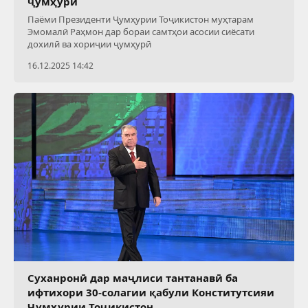
ҷумҳурӣ
Паёми Президенти Ҷумҳурии Тоҷикистон муҳтарам
Эмомалӣ Раҳмон дар бораи самтҳои асосии сиёсати
дохилӣ ва хориҷии ҷумҳурӣ
16.12.2025 14:42
Суханронӣ дар маҷлиси тантанавӣ ба
ифтихори 30-солагии қабули Конститутсияи
Ҷумҳурии Тоҷикистон