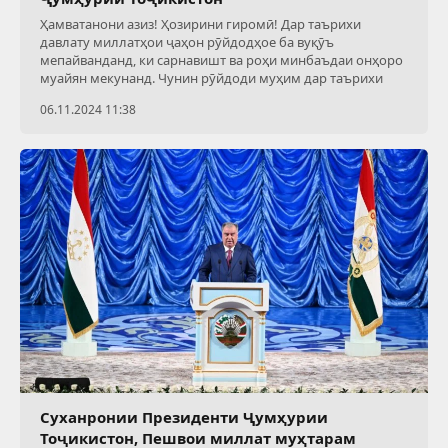
Ҳамватанони азиз! Ҳозирини гиромӣ! Дар таърихи
давлату миллатҳои ҷаҳон рӯйдодҳое ба вуқӯъ
мепайванданд, ки сарнавишт ва роҳи минбаъдаи онҳоро
муайян мекунанд. Чунин рӯйдоди муҳим дар таърихи
06.11.2024 11:38
Суханронии Президенти Ҷумҳурии
Тоҷикистон, Пешвои миллат муҳтарам