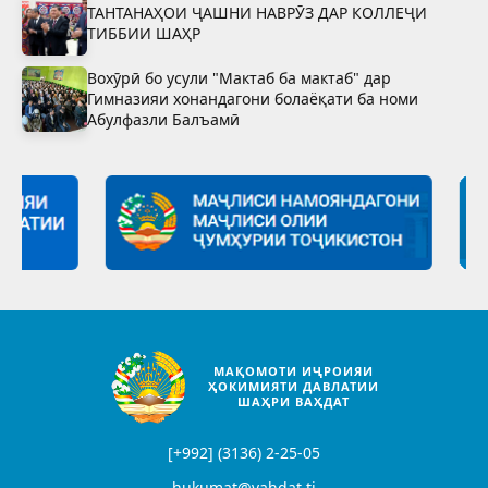
ТАНТАНАҲОИ ҶАШНИ НАВРӮЗ ДАР КОЛЛЕҶИ
ТИББИИ ШАҲР
Вохӯрӣ бо усули "Мактаб ба мактаб" дар
Гимназияи хонандагони болаёқати ба номи
Абулфазли Балъамӣ
МАҚОМОТИ ИҶРОИЯИ
ҲОКИМИЯТИ ДАВЛАТИИ
ШАҲРИ ВАҲДАТ
[+992] (3136) 2-25-05
hukumat@vahdat.tj