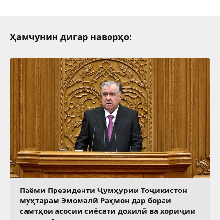
Ҳамчунин дигар наворҳо:
Паёми Президенти Ҷумҳурии Тоҷикистон
муҳтарам Эмомалӣ Раҳмон дар бораи
самтҳои асосии сиёсати дохилӣ ва хориҷии