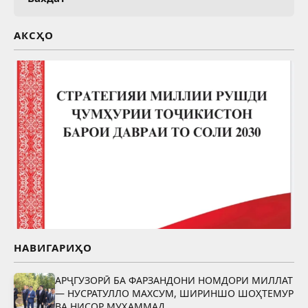
АКСҲО
НАВИГАРИҲО
АРҶГУЗОРӢ БА ФАРЗАНДОНИ НОМДОРИ МИЛЛАТ
— НУСРАТУЛЛО МАХСУМ, ШИРИНШО ШОҲТЕМУР
ВА НИСОР МУҲАММАД