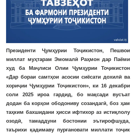
Президенти Ҷумҳурии Тоҷикистон, Пешвои
миллат муҳтарам Эмомалӣ Раҳмон дар Паёми
худ ба Маҷлиси Олии Ҷумҳурии Тоҷикистон
«Дар бораи самтҳои асосии сиёсати дохилӣ ва
хориҷии Ҷумҳурии Тоҷикистон», ки 16 декабри
соли 2025 ироа гардид, бо мақсади вусъат
додан ба корҳои ободониву созандагӣ, боз ҳам
таҳким бахшидани ҳисси ифтихор аз истиқлолу
озодӣ, тамаддуни бостонии эътирофшуда,
таърихи қадимаву пурғановати миллати тоҷик