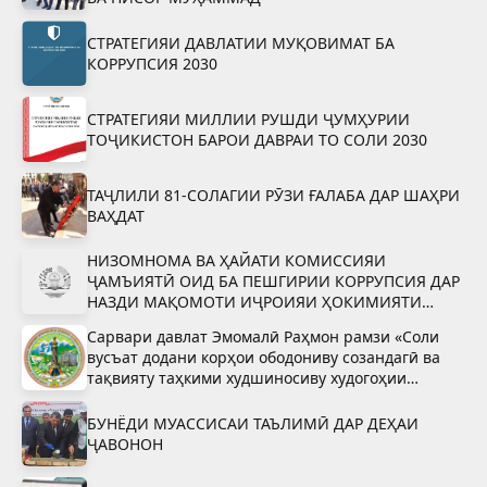
СТРАТЕГИЯИ ДАВЛАТИИ МУҚОВИМАТ БА
КОРРУПСИЯ 2030
СТРАТЕГИЯИ МИЛЛИИ РУШДИ ҶУМҲУРИИ
ТОҶИКИСТОН БАРОИ ДАВРАИ ТО СОЛИ 2030
ТАҶЛИЛИ 81-СОЛАГИИ РӮЗИ ҒАЛАБА ДАР ШАҲРИ
ВАҲДАТ
НИЗОМНОМА ВА ҲАЙАТИ КОМИССИЯИ
ҶАМЪИЯТӢ ОИД БА ПЕШГИРИИ КОРРУПСИЯ ДАР
НАЗДИ МАҚОМОТИ ИҶРОИЯИ ҲОКИМИЯТИ
ДАВЛАТИИ ШАҲРИ ВАҲДАТ
Сарвари давлат Эмомалӣ Раҳмон рамзи «Соли
вусъат додани корҳои ободониву созандагӣ ва
тақвияту таҳкими худшиносиву худогоҳии
миллӣ»-ро тасдиқ намуданд
БУНЁДИ МУАССИСАИ ТАЪЛИМӢ ДАР ДЕҲАИ
ҶАВОНОН