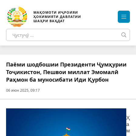
МАҚОМОТИ ИҶРОИЯИ
ҲОКИМИЯТИ ДАВЛАТИИ
ШАҲРИ ВАҲДАТ
Паёми шодбошии Президенти Ҷумҳурии
Тоҷикистон, Пешвои миллат Эмомалӣ
Раҳмон ба муносибати Иди Қурбон
06 июн 2025, 09:17
Ҳ
а
м