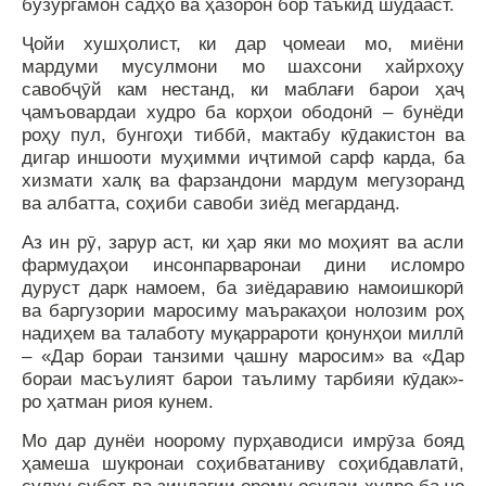
бузургамон садҳо ва ҳазорон бор таъкид шудааст.
Ҷойи хушҳолист, ки дар ҷомеаи мо, миёни
мардуми мусулмони мо шахсони хайрхоҳу
савобҷӯй кам нестанд, ки маблағи барои ҳаҷ
ҷамъовардаи худро ба корҳои ободонӣ – бунёди
роҳу пул, бунгоҳи тиббӣ, мактабу кӯдакистон ва
дигар иншооти муҳимми иҷтимоӣ сарф карда, ба
хизмати халқ ва фарзандони мардум мегузоранд
ва албатта, соҳиби савоби зиёд мегарданд.
Аз ин рӯ, зарур аст, ки ҳар яки мо моҳият ва асли
фармудаҳои инсонпарваронаи дини исломро
дуруст дарк намоем, ба зиёдаравию намоишкорӣ
ва баргузории маросиму маъракаҳои нолозим роҳ
надиҳем ва талаботу муқаррароти қонунҳои миллӣ
– «Дар бораи танзими ҷашну маросим» ва «Дар
бораи масъулият барои таълиму тарбияи кӯдак»-
ро ҳатман риоя кунем.
Мо дар дунёи ноорому пурҳаводиси имрӯза бояд
ҳамеша шукронаи соҳибватаниву соҳибдавлатӣ,