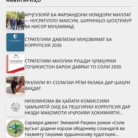
АРҶГУЗОРӢ БА ФАРЗАНДОНИ НОМДОРИ МИЛЛАТ
— НУСРАТУЛЛО МАХСУМ, ШИРИНШО ШОҲТЕМУР
ВА НИСОР МУҲАММАД
СТРАТЕГИЯИ ДАВЛАТИИ МУҚОВИМАТ БА
КОРРУПСИЯ 2030
СТРАТЕГИЯИ МИЛЛИИ РУШДИ ҶУМҲУРИИ
ТОҶИКИСТОН БАРОИ ДАВРАИ ТО СОЛИ 2030
ТАҶЛИЛИ 81-СОЛАГИИ РӮЗИ ҒАЛАБА ДАР ШАҲРИ
ВАҲДАТ
НИЗОМНОМА ВА ҲАЙАТИ КОМИССИЯИ
ҶАМЪИЯТӢ ОИД БА ПЕШГИРИИ КОРРУПСИЯ ДАР
НАЗДИ МАҚОМОТИ ИҶРОИЯИ ҲОКИМИЯТИ
ДАВЛАТИИ ШАҲРИ ВАҲДАТ
Сарвари давлат Эмомалӣ Раҳмон рамзи «Соли
вусъат додани корҳои ободониву созандагӣ ва
тақвияту таҳкими худшиносиву худогоҳии