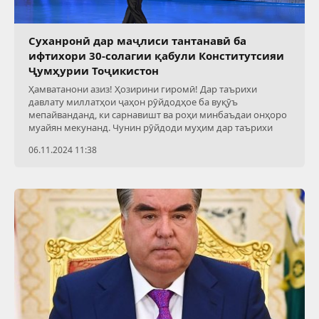
Суханронӣ дар маҷлиси тантанавӣ ба
ифтихори 30-солагии қабули Конститутсияи
Ҷумҳурии Тоҷикистон
Ҳамватанони азиз! Ҳозирини гиромӣ! Дар таърихи
давлату миллатҳои ҷаҳон рӯйдодҳое ба вуқӯъ
мепайванданд, ки сарнавишт ва роҳи минбаъдаи онҳоро
муайян мекунанд. Чунин рӯйдоди муҳим дар таърихи
06.11.2024 11:38