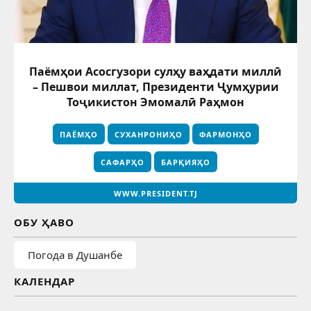
Паёмҳои Асосгузори сулҳу ваҳдати миллӣ
– Пешвои миллат, Президенти Ҷумҳурии
Тоҷикистон Эмомалӣ Раҳмон
ПАЁМҲО
СУХАНРОНИҲО
ФАРМОНҲО
САФАРҲО
БАРҚИЯҲО
WWW.PRESIDENT.TJ
ОБУ ҲАВО
Погода в Душанбе
КАЛЕНДАР