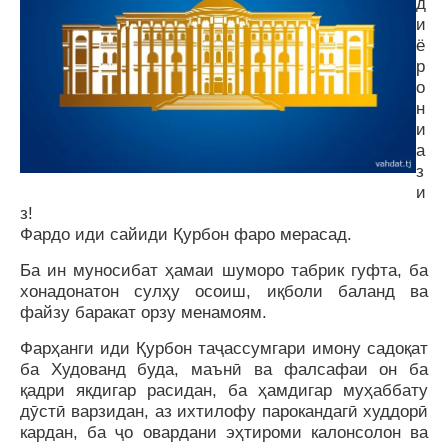
д
и
ё
р
о
н
и
а
з
и
з!
Фардо иди сайиди Қурбон фаро мерасад.
Ба ин муносибат ҳамаи шуморо табрик гуфта, ба
хонадонатон сулҳу осоиш, иқболи баланд ва
файзу баракат орзу менамоям.
Фарҳанги иди Қурбон таҷассумгари имону садоқат
ба Худованд буда, маънӣ ва фалсафаи он ба
қадри якдигар расидан, ба ҳамдигар муҳаббату
дӯстӣ варзидан, аз ихтилофу парокандагӣ худдорӣ
кардан, ба ҷо овардани эҳтироми калонсолон ва