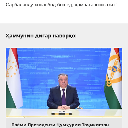
Сарбаланду хонаобод бошед, ҳамватанони азиз!
Ҳамчунин дигар наворҳо:
Паёми Президенти Ҷумҳурии Тоҷикистон