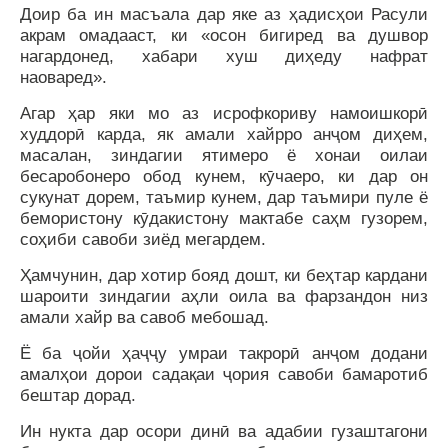
Доир ба ин масъала дар яке аз ҳадисҳои Расули
акрам омадааст, ки «осон бигиред ва душвор
нагардонед, хабари хуш диҳеду нафрат
наоваред».
Агар ҳар яки мо аз исрофкориву намоишкорӣ
худдорӣ карда, як амали хайрро анҷом диҳем,
масалан, зиндагии ятимеро ё хонаи оилаи
бесаробонеро обод кунем, кӯчаеро, ки дар он
сукунат дорем, таъмир кунем, дар таъмири пуле ё
бемористону кӯдакистону мактабе саҳм гузорем,
соҳиби савоби зиёд мегардем.
Ҳамчунин, дар хотир бояд дошт, ки беҳтар кардани
шароити зиндагии аҳли оила ва фарзандон низ
амали хайр ва савоб мебошад.
Ё ба ҷойи ҳаҷҷу умраи такрорӣ анҷом додани
амалҳои дорои садақаи ҷория савоби бамаротиб
бештар дорад.
Ин нукта дар осори динӣ ва адабии гузаштагони