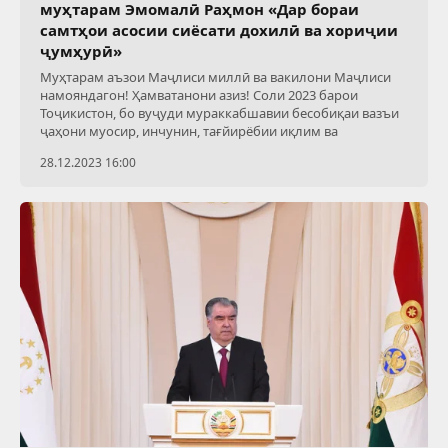
муҳтарам Эмомалӣ Раҳмон «Дар бораи
самтҳои асосии сиёсати дохилӣ ва хориҷии
ҷумҳурӣ»
Муҳтарам аъзои Маҷлиси миллӣ ва вакилони Маҷлиси
намояндагон! Ҳамватанони азиз! Соли 2023 барои
Тоҷикистон, бо вуҷуди мураккабшавии бесобиқаи вазъи
ҷаҳони муосир, инчунин, тағйирёбии иқлим ва
28.12.2023 16:00