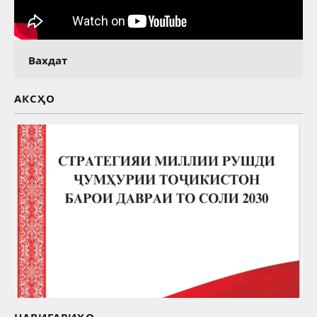
Вахдат
АКСҲО
НАВИГАРИҲО