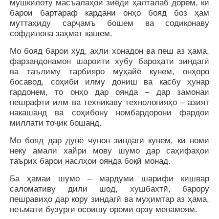
мушкилоту масъалаҳои зиёди ҳалталаб дорем, ки
барои бартараф кардани онҳо бояд боз ҳам
муттаҳиду сарҷамъ бошем ва содиқонаву
софдилона заҳмат кашем.
Мо бояд барои худ, аҳли хонадон ва пеш аз ҳама,
фарзандонамон шароити хубу бароҳати зиндагӣ
ва таълиму тарбияро муҳайё кунем, онҳоро
босавод, соҳиби илму дониш ва касбу ҳунар
гардонем, то онҳо дар оянда – дар замонаи
пешрафти илм ва техникаву технологияҳо – азият
накашанд ва соҳибону номбардорони фардои
миллати тоҷик бошанд.
Мо бояд дар дунё чунон зиндагӣ кунем, ки номи
неку амали хайри мову шумо дар саҳифаҳои
таърих барои наслҳои оянда боқӣ монад.
Ба ҳамаи шумо – мардуми шарифи кишвар
саломативу дили шод, хушбахтӣ, барору
пешравиҳо дар кору зиндагӣ ва муҳимтар аз ҳама,
неъмати бузурги осоишу оромӣ орзу менамоям.