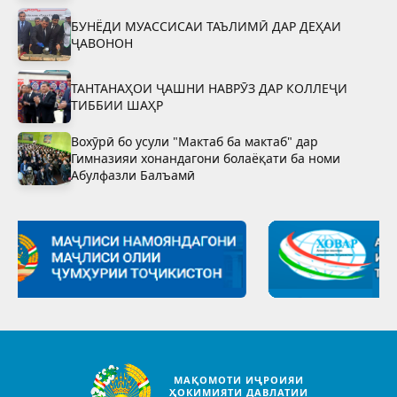
миллӣ»-ро тасдиқ намуданд
БУНЁДИ МУАССИСАИ ТАЪЛИМӢ ДАР ДЕҲАИ
ҶАВОНОН
ТАНТАНАҲОИ ҶАШНИ НАВРӮЗ ДАР КОЛЛЕҶИ
ТИББИИ ШАҲР
Вохӯрӣ бо усули "Мактаб ба мактаб" дар
Гимназияи хонандагони болаёқати ба номи
Абулфазли Балъамӣ
МАҚОМОТИ ИҶРОИЯИ
ҲОКИМИЯТИ ДАВЛАТИИ