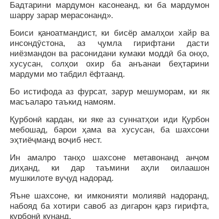
Бадтарини мардумон касонеанд, ки ба мардумон
шарру зарар мерасонанд».
Боиси қаноатмандист, ки бисёр амалҳои хайр ва
инсондӯстона, аз ҷумла гирифтани дасти
ниёзмандон ва расонидани кумаки моддӣ ба онҳо,
хусусан, солҳои охир ба анъанаи беҳтарини
мардуми мо табдил ёфтаанд.
Бо истифода аз фурсат, зарур мешуморам, ки як
масъаларо таъкид намоям.
Қурбонӣ кардан, ки яке аз суннатҳои иди Қурбон
мебошад, барои ҳама ва хусусан, ба шахсони
эҳтиёҷманд воҷиб нест.
Ин амалро танҳо шахсоне метавонанд анҷом
диҳанд, ки дар таъмини аҳли оилаашон
мушкилоте вуҷуд надорад.
Яъне шахсоне, ки имконияти молиявӣ надоранд,
набояд ба хотири савоб аз дигарон қарз гирифта,
қурбонӣ кунанд.