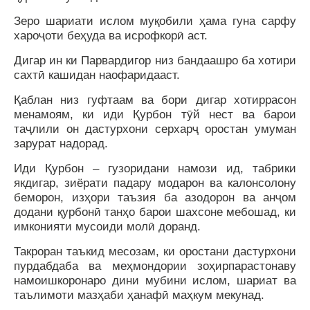
Зеро шариати ислом муқобили ҳама гуна сарфу
хароҷоти беҳуда ва исрофкорӣ аст.
Дигар ин ки Парвардигор низ бандаашро ба хотири
сахтӣ кашидан наофаридааст.
Қаблан низ гуфтаам ва бори дигар хотиррасон
менамоям, ки иди Қурбон тӯй нест ва барои
таҷлили он дастурхони серхарҷ оростан умуман
зарурат надорад.
Иди Қурбон – гузоридани намози ид, табрики
якдигар, зиёрати падару модарон ва калонсолону
беморон, изҳори таъзия ба азодорон ва анҷом
додани қурбонӣ танҳо барои шахсоне мебошад, ки
имконияти мусоиди молӣ доранд.
Такроран таъкид месозам, ки оростани дастурхони
пурдабдаба ва меҳмондории зоҳирпарастонаву
намоишкоронаро дини мубини ислом, шариат ва
таълимоти мазҳаби ҳанафӣ маҳкум мекунад.