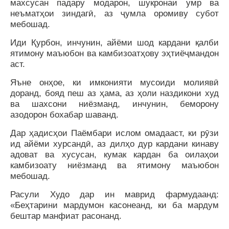
махсусан падару модарон, шукронаи умр ва
неъматҳои зиндагӣ, аз ҷумла оромиву субот
мебошад.
Иди Қурбон, инчунин, айёми шод кардани қалби
ятимону маъюбон ва камбизоатҳову эҳтиёҷмандон
аст.
Яъне онҳое, ки имконияти мусоиди молиявӣ
доранд, бояд пеш аз ҳама, аз ҳоли наздикони худ
ва шахсони ниёзманд, инчунин, беморону
азодорон бохабар шаванд.
Дар ҳадисҳои Паёмбари ислом омадааст, ки рӯзи
ид айёми хурсандӣ, аз дилҳо дур кардани кинаву
адоват ва хусусан, кумак кардан ба оилаҳои
камбизоату ниёзманд ва ятимону маъюбон
мебошад.
Расули Худо дар ин маврид фармудаанд:
«Беҳтарини мардумон касонеанд, ки ба мардум
бештар манфиат расонанд.