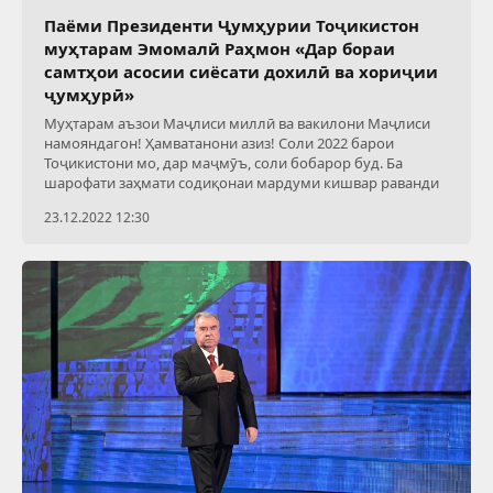
Паёми Президенти Ҷумҳурии Тоҷикистон
муҳтарам Эмомалӣ Раҳмон «Дар бораи
самтҳои асосии сиёсати дохилӣ ва хориҷии
ҷумҳурӣ»
Муҳтарам аъзои Маҷлиси миллӣ ва вакилони Маҷлиси
намояндагон! Ҳамватанони азиз! Соли 2022 барои
Тоҷикистони мо, дар маҷмӯъ, соли бобарор буд. Ба
шарофати заҳмати содиқонаи мардуми кишвар раванди
23.12.2022 12:30