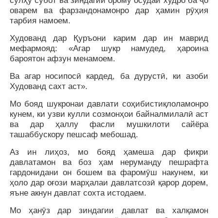
сулҳу субот ва зиндагии орому осудаи худро ба ҷо
оварем ва фарзандонамонро дар ҳамин рӯҳия
тарбия намоем.
Худованд дар Қуръони карим дар ин маврид
мефармояд: «Агар шукр намудед, ҳароина
бароятон афзун менамоем.
Ва агар носипосӣ кардед, ба дурустӣ, ки азоби
Худованд сахт аст».
Мо бояд шукронаи давлати соҳибистиқлоламонро
кунем, ки узви кулли созмонҳои байналмилалӣ аст
ва дар ҳаллу фасли мушкилоти сайёра
ташаббускору пешсаф мебошад.
Аз ин лиҳоз, мо бояд ҳамеша дар фикри
давлатамон ва боз ҳам неруманду пешрафта
гардонидани он бошем ва фаромӯш накунем, ки
ҳоло дар оғози марҳалаи давлатсозӣ қарор дорем,
яъне акнун давлат сохта истодаем.
Мо ҳанӯз дар зиндагии давлат ва халқамон