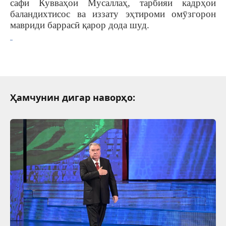
сафи Кувваҳои Мусаллаҳ, тарбияи кадрҳои
баландихтисос ва иззату эҳтироми омӯзгорон
мавриди баррасӣ қарор дода шуд.
Ҳамчунин дигар наворҳо: