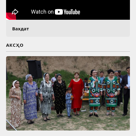
Вахдат
АКСҲО