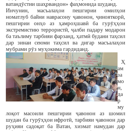
ватандӯстии шаҳрвандон» фаҳмонида шуданд.
Инчунин, масъалаҳои пешгирии омилҳои
номатлуб байни наврасону ҷавонон, ҷинояткорӣ,
пешгирии онҳо аз ҳамроҳшавӣ ба гурӯҳҳои
экстремистию террористӣ, ҷалби падару модарон
ба таълиму тарбияи фарзанд, ҳатмӣ будани таҳсил
дар зинаи сеюми таҳсил ва дигар масъалаҳои
мубрами рӯз муҳокима гардиданд.
Ҳ
ам
за
мо
н,
да
р
му
лоқот масоили пешгирии ҷавонон аз шомил
шудан ба гурӯҳҳои ифротӣ, тарбияи ҷавонон дар
руҳияи садоқат ба Ватан, хизмат намудан дар