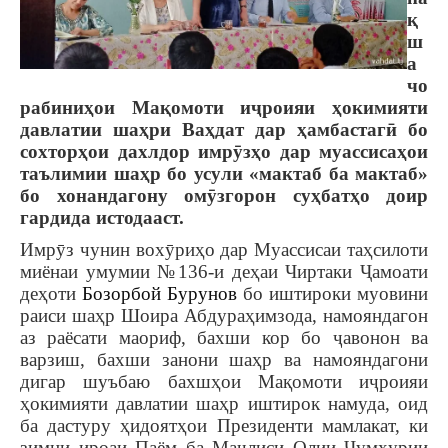
қ
ш
а
чо
рабиниҳои Мақомоти иҷроияи ҳокимияти
давлатии шаҳри Ваҳдат дар ҳамбастагӣ бо
сохторҳои дахлдор имрӯзҳо дар муассисаҳои
таълимии шаҳр бо усули «мактаб ба мактаб»
бо хонандагону омӯзгорон суҳбатҳо доир
гардида истодааст.
Имрӯз чунин вохӯриҳо дар Муассисаи таҳсилоти
миёнаи умумии №136-и деҳаи Чиртаки Ҷамоати
деҳоти
Бозорбой Бурунов
бо иштироки муовини
раиси шаҳр Шоира Абдураҳимзода, намояндагон
аз раёсати маориф, бахши кор бо ҷавонон ва
варзиш, бахши занони шаҳр ва намояндагони
дигар шуъбаю бахшҳои Мақомоти иҷроияи
ҳокимияти давлатии шаҳр иштирок намуда, оид
ба дастуру ҳидоятҳои Президенти мамлакат, ки
зимни ироаи Паём ба Маҷлиси Олии Ҷумҳурии