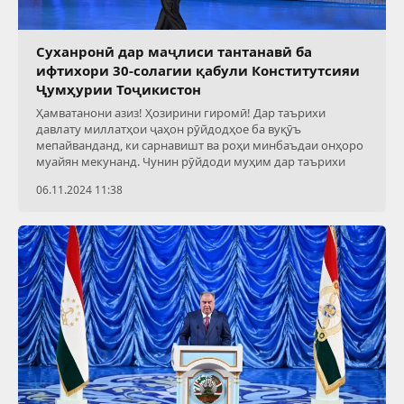
Суханронӣ дар маҷлиси тантанавӣ ба
ифтихори 30-солагии қабули Конститутсияи
Ҷумҳурии Тоҷикистон
Ҳамватанони азиз! Ҳозирини гиромӣ! Дар таърихи
давлату миллатҳои ҷаҳон рӯйдодҳое ба вуқӯъ
мепайванданд, ки сарнавишт ва роҳи минбаъдаи онҳоро
муайян мекунанд. Чунин рӯйдоди муҳим дар таърихи
06.11.2024 11:38