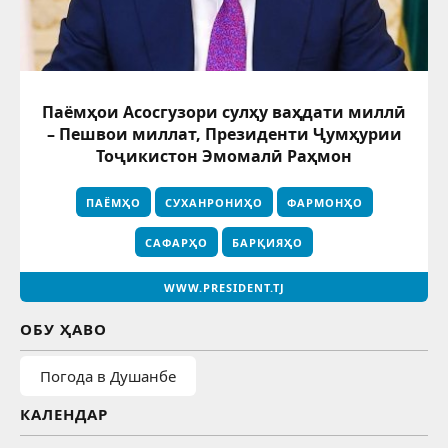
Паёмҳои Асосгузори сулҳу ваҳдати миллӣ
– Пешвои миллат, Президенти Ҷумҳурии
Тоҷикистон Эмомалӣ Раҳмон
ПАЁМҲО
СУХАНРОНИҲО
ФАРМОНҲО
САФАРҲО
БАРҚИЯҲО
WWW.PRESIDENT.TJ
ОБУ ҲАВО
Погода в Душанбе
КАЛЕНДАР