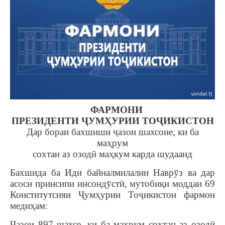
ФАРМОНИ
ПРЕЗИДЕНТИ ҶУМҲУРИИ ТОҶИКИСТОН
Дар бораи бахшиши ҷазои шахсоне, ки ба
маҳрум
сохтан аз озодӣ маҳкум карда шудаанд
Бахшида ба Иди байналмилалии Наврӯз ва дар
асоси принсипи инсондӯстӣ, мутобиқи моддаи 69
Конститутсияи Ҷумҳурии Тоҷикистон фармон
медиҳам:
Ҷазои 897 шахсе, ки ба маҳрум сохтан аз озодӣ