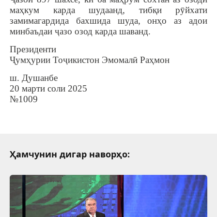
маҳкум карда шудаанд, тибқи рӯйхати
замимагардида бахшида шуда, онҳо аз адои
минбаъдаи ҷазо озод карда шаванд.
Президенти
Ҷумҳурии Тоҷикистон Эмомалӣ Раҳмон
ш. Душанбе
20 марти соли 2025
№1009
Ҳамчунин дигар наворҳо: