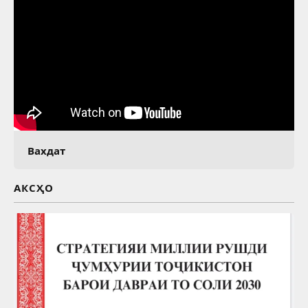
Вахдат
АКСҲО