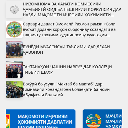
НИЗОМНОМА ВА ҲАЙАТИ КОМИССИЯИ
ҶАМЪИЯТӢ ОИД БА ПЕШГИРИИ КОРРУПСИЯ ДАР
НАЗДИ МАҚОМОТИ ИҶРОИЯИ ҲОКИМИЯТИ
ДАВЛАТИИ ШАҲРИ ВАҲДАТ
Сарвари давлат Эмомалӣ Раҳмон рамзи «Соли
вусъат додани корҳои ободониву созандагӣ ва
тақвияту таҳкими худшиносиву худогоҳии
миллӣ»-ро тасдиқ намуданд
БУНЁДИ МУАССИСАИ ТАЪЛИМӢ ДАР ДЕҲАИ
ҶАВОНОН
ТАНТАНАҲОИ ҶАШНИ НАВРӮЗ ДАР КОЛЛЕҶИ
ТИББИИ ШАҲР
Вохӯрӣ бо усули "Мактаб ба мактаб" дар
Гимназияи хонандагони болаёқати ба номи
Абулфазли Балъамӣ