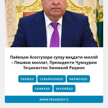
Паёмҳои Асосгузори сулҳу ваҳдати миллӣ
– Пешвои миллат, Президенти Ҷумҳурии
Тоҷикистон Эмомалӣ Раҳмон
ПАЁМҲО
СУХАНРОНИҲО
ФАРМОНҲО
САФАРҲО
БАРҚИЯҲО
WWW.PRESIDENT.TJ