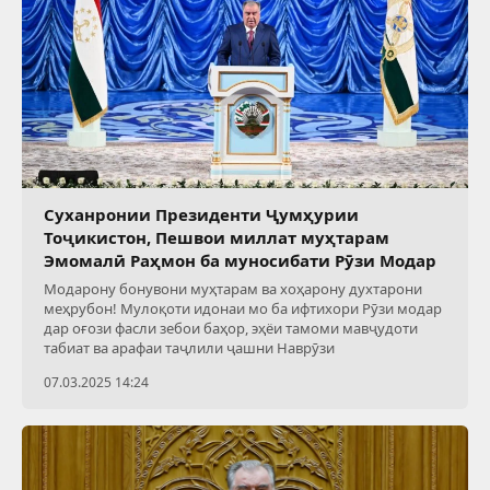
Суханронии Президенти Ҷумҳурии
Тоҷикистон, Пешвои миллат муҳтарам
Эмомалӣ Раҳмон ба муносибати Рӯзи Модар
Модарону бонувони муҳтарам ва хоҳарону духтарони
меҳрубон! Мулоқоти идонаи мо ба ифтихори Рӯзи модар
дар оғози фасли зебои баҳор, эҳёи тамоми мавҷудоти
табиат ва арафаи таҷлили ҷашни Наврӯзи
07.03.2025 14:24