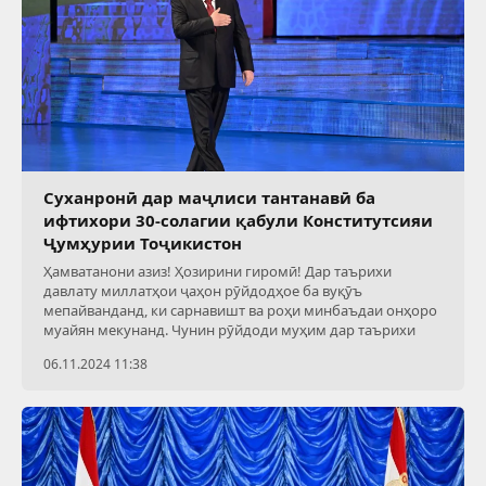
Суханронӣ дар маҷлиси тантанавӣ ба
ифтихори 30-солагии қабули Конститутсияи
Ҷумҳурии Тоҷикистон
Ҳамватанони азиз! Ҳозирини гиромӣ! Дар таърихи
давлату миллатҳои ҷаҳон рӯйдодҳое ба вуқӯъ
мепайванданд, ки сарнавишт ва роҳи минбаъдаи онҳоро
муайян мекунанд. Чунин рӯйдоди муҳим дар таърихи
06.11.2024 11:38